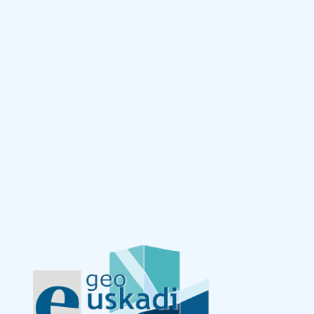
Eduki nagusira joan