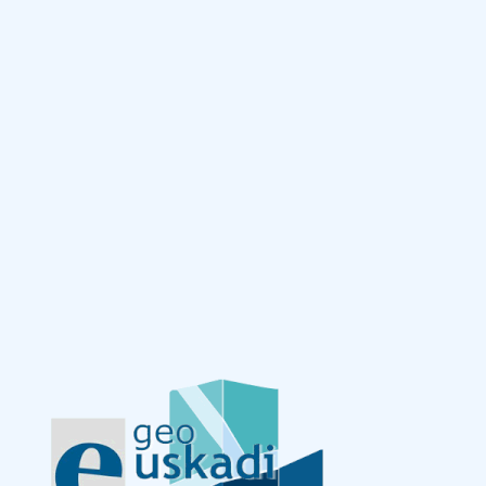
Eduki nagusira joan