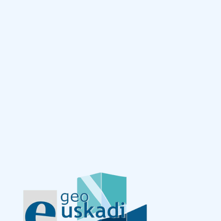
Eduki nagusira joan