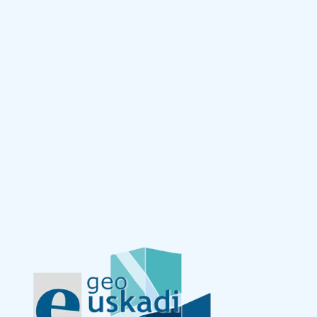
Eduki nagusira joan