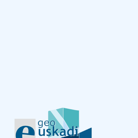
Eduki nagusira joan