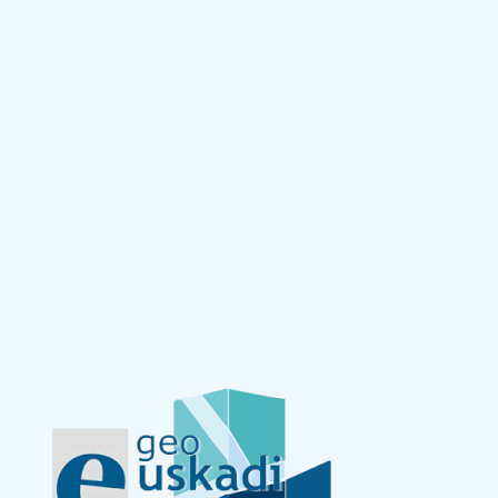
Eduki nagusira joan