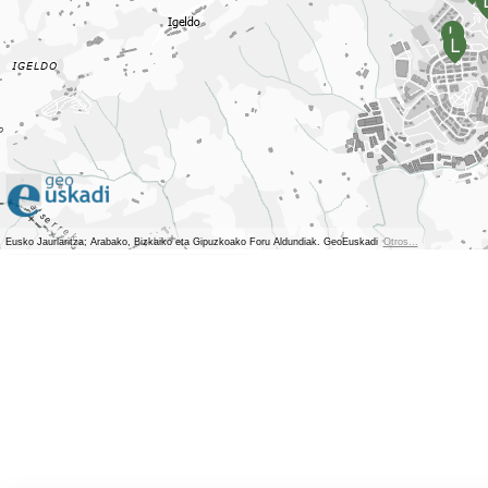
Eusko Jaurlaritza; Arabako, Bizkaiko eta Gipuzkoako Foru Aldundiak. GeoEuskadi
Otros...
Ver localización en GoogleMaps