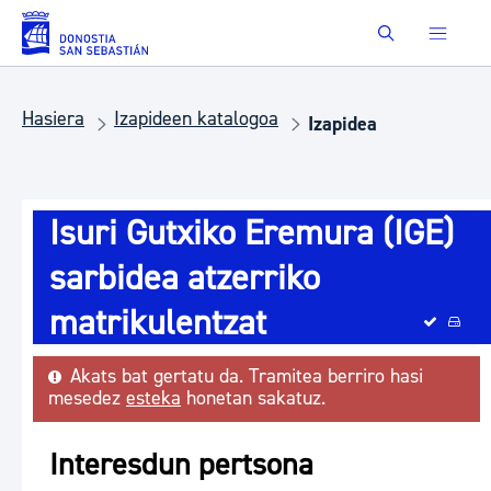
Eduki nagusira joan
Buscar
Hasiera
Izapideen katalogoa
Izapidea
Isuri Gutxiko Eremura (IGE)
sarbidea atzerriko
matrikulentzat
Akats bat gertatu da. Tramitea berriro hasi
mesedez
esteka
honetan sakatuz.
Interesdun pertsona