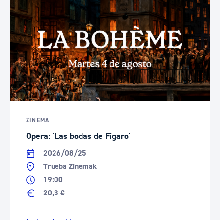
ZINEMA
Opera: 'Las bodas de Fígaro'
2026/08/25
Trueba Zinemak
19:00
20,3 €