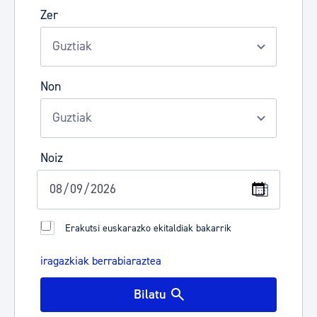
Zer
Non
Noiz
Erakutsi euskarazko ekitaldiak bakarrik
iragazkiak berrabiaraztea
Bilatu