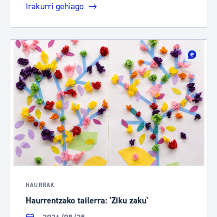
Irakurri gehiago
HAURRAK
Haurrentzako tailerra: 'Ziku zaku'