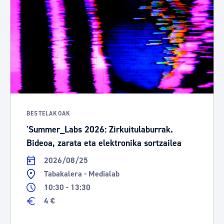
BESTELAKOAK
'Summer_Labs 2026: Zirkuitulaburrak.
Bideoa, zarata eta elektronika sortzailea
2026/08/25
Tabakalera - Medialab
10:30 - 13:30
4 €