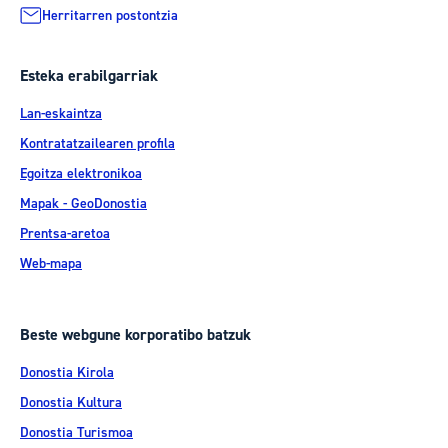
Herritarren postontzia
Esteka erabilgarriak
Lan-eskaintza
Kontratatzailearen profila
Egoitza elektronikoa
Mapak - GeoDonostia
Prentsa-aretoa
Web-mapa
Beste webgune korporatibo batzuk
Donostia Kirola
Donostia Kultura
Donostia Turismoa