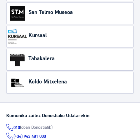
San Telmo Museoa
Kursaal
Tabakalera
Koldo Mitxelena
Komunika zaitez Donostiako Udalarekin
(doan Donostiatik)
010
(+34) 943 481 000