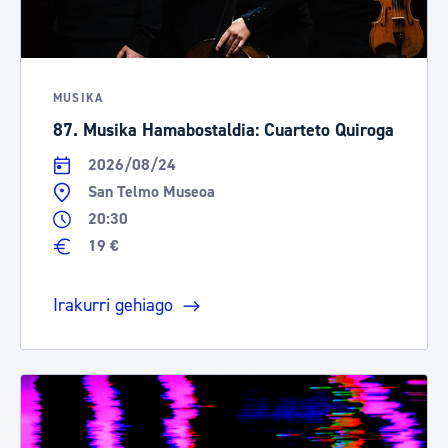
MUSIKA
87. Musika Hamabostaldia: Cuarteto Quiroga
2026/08/24
San Telmo Museoa
20:30
19 €
Irakurri gehiago