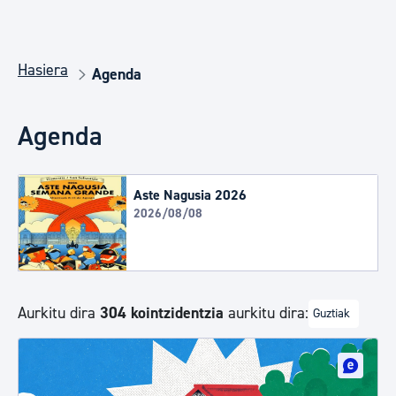
Hasiera
Agenda
Agenda
Aste Nagusia 2026
2026/08/08
Aurkitu dira
304 kointzidentzia
aurkitu dira:
Guztiak