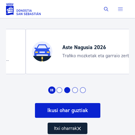
Eduki nagusira joan
Buscar
Aste Nagusia 2026
Trafiko mozketak eta garraio zerbitzu
bereziak
Ikusi ohar guztiak
Itxi oharrak