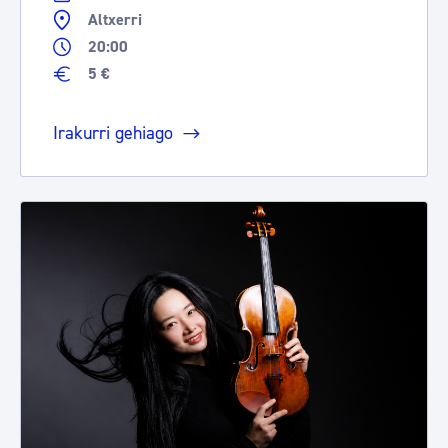
Altxerri
20:00
5 €
Irakurri gehiago