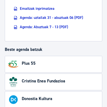
Emaitzak inprimatzea
Agenda: uztailak 31 - abuztuak 06 (PDF)
Agenda: Abuztuak 7 - 13 (PDF)
Beste agenda batzuk
Plus 55
Cristina Enea Fundazioa
Donostia Kultura