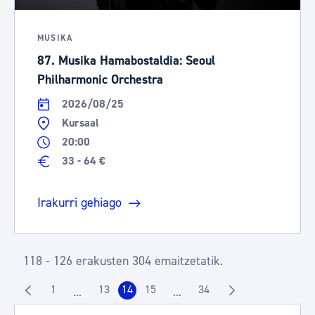
MUSIKA
87. Musika Hamabostaldia: Seoul
Philharmonic Orchestra
2026/08/25
Kursaal
20:00
33 - 64 €
Irakurri gehiago
118 - 126 erakusten 304 emaitzetatik.
1
13
14
15
34
...
...
Orrialdea
Orrialdea
Orrialdea
Orrialdea
Orrialdea
Intermediate Pages Use TAB to navigate.
Intermediate Pages Use TAB t