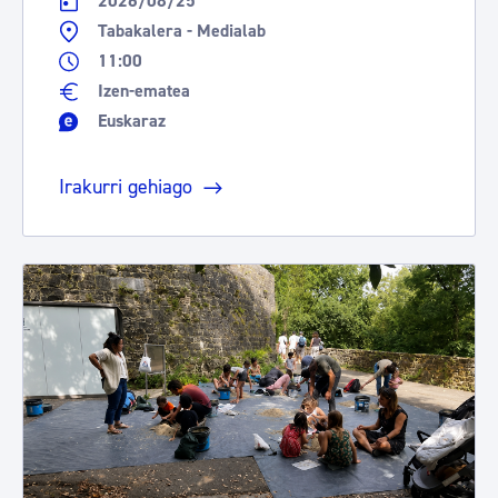
2026/08/25
Tabakalera - Medialab
11:00
Izen-ematea
Euskaraz
Irakurri gehiago