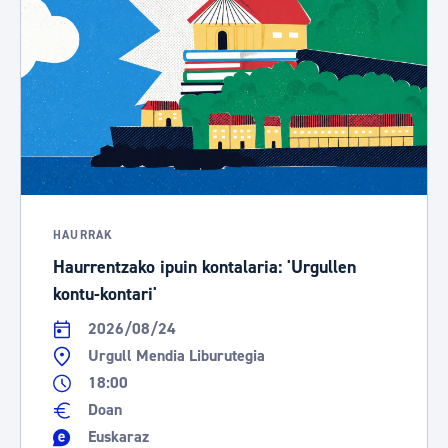
HAURRAK
Haurrentzako ipuin kontalaria: 'Urgullen
kontu-kontari'
2026/08/24
Urgull Mendia Liburutegia
18:00
Doan
Euskaraz