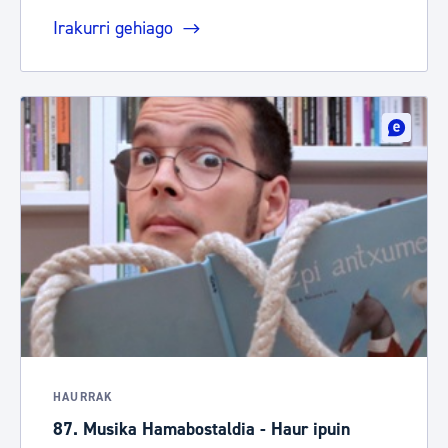
Irakurri gehiago
HAURRAK
87. Musika Hamabostaldia - Haur ipuin