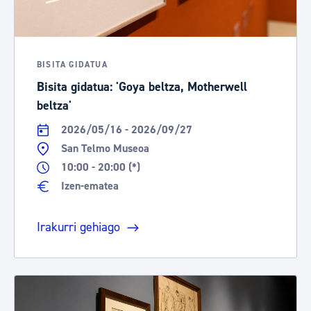
BISITA GIDATUA
Bisita gidatua: 'Goya beltza, Motherwell
beltza'
2026/05/16 - 2026/09/27
San Telmo Museoa
10:00 - 20:00 (*)
Izen-ematea
Irakurri gehiago