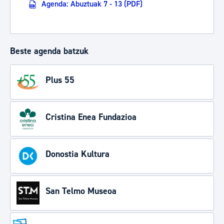
Agenda: Abuztuak 7 - 13 (PDF)
Beste agenda batzuk
Plus 55
Cristina Enea Fundazioa
Donostia Kultura
San Telmo Museoa