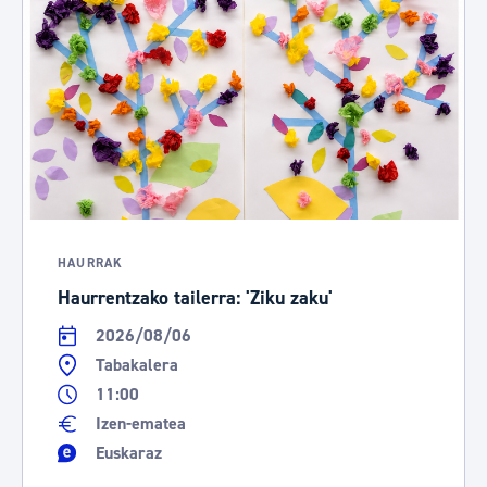
HAURRAK
Haurrentzako tailerra: 'Ziku zaku'
2026/08/06
Tabakalera
11:00
Izen-ematea
Euskaraz