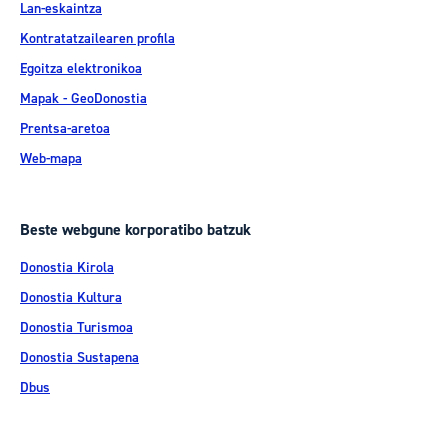
Lan-eskaintza
Kontratatzailearen profila
Egoitza elektronikoa
Mapak - GeoDonostia
Prentsa-aretoa
Web-mapa
Beste webgune korporatibo batzuk
Donostia Kirola
Donostia Kultura
Donostia Turismoa
Donostia Sustapena
Dbus