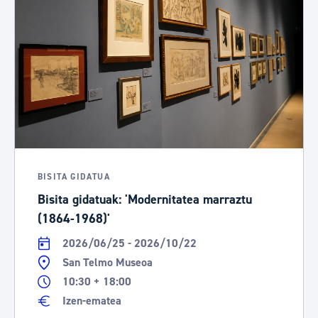
BISITA GIDATUA
Bisita gidatuak: 'Modernitatea marraztu
(1864-1968)'
2026/06/25 - 2026/10/22
San Telmo Museoa
10:30 + 18:00
Izen-ematea