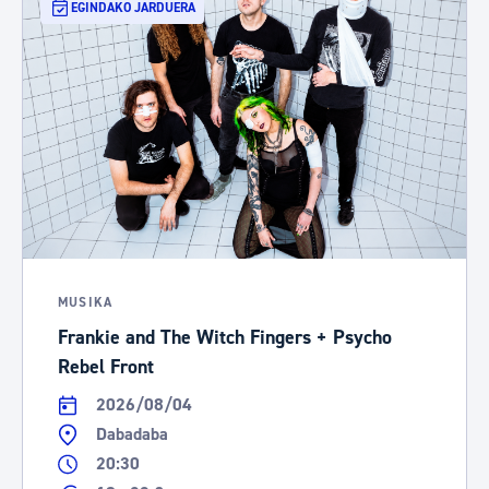
EGINDAKO JARDUERA
MUSIKA
Frankie and The Witch Fingers + Psycho
Rebel Front
2026/08/04
Dabadaba
20:30