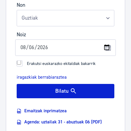
Non
Noiz
Erakutsi euskarazko ekitaldiak bakarrik
iragazkiak berrabiaraztea
Bilatu
Emaitzak inprimatzea
Agenda: uztailak 31 - abuztuak 06 (PDF)