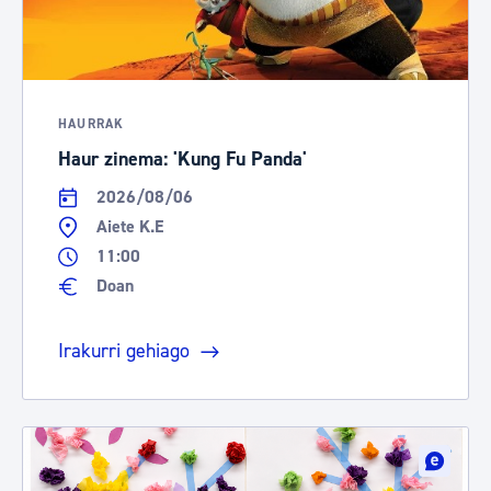
HAURRAK
Haur zinema: 'Kung Fu Panda'
2026/08/06
Aiete K.E
11:00
Doan
Irakurri gehiago