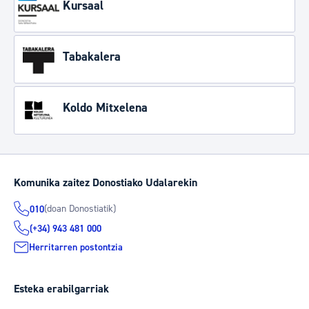
Kursaal
Tabakalera
Koldo Mitxelena
Komunika zaitez Donostiako Udalarekin
(doan Donostiatik)
010
(+34) 943 481 000
Herritarren postontzia
Esteka erabilgarriak