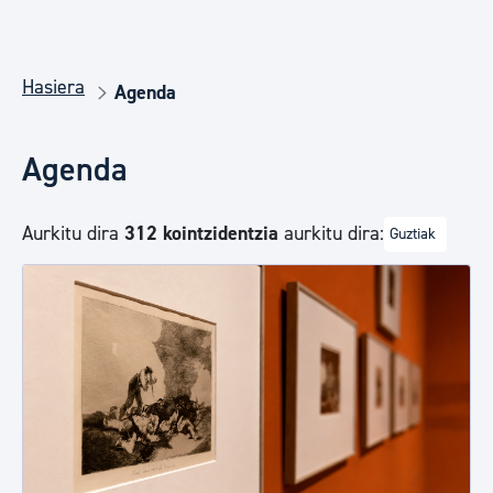
Hasiera
Agenda
Agenda
Aurkitu dira
312 kointzidentzia
aurkitu dira:
Guztiak