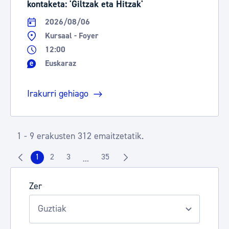
kontaketa: 'Giltzak eta Hitzak'
2026/08/06
Kursaal - Foyer
12:00
Euskaraz
Irakurri gehiago
1 - 9 erakusten 312 emaitzetatik.
1
2
3
35
...
Orrialdea
Orrialdea
Orrialdea
Orrialdea
Intermediate Pages Use TAB to navigate.
Zer