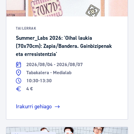
TAILERRAK
Summer_Labs 2026: 'Oihal laukia
(70x70cm): Zapia/Bandera. Gainbizipenak
eta erresistentzia'
2026/08/04 - 2026/08/07
Tabakalera - Medialab
10:30-13:30
4 €
Irakurri gehiago