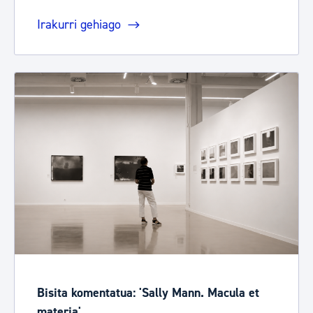
Irakurri gehiago
Bisita komentatua: 'Sally Mann. Macula et
materia'