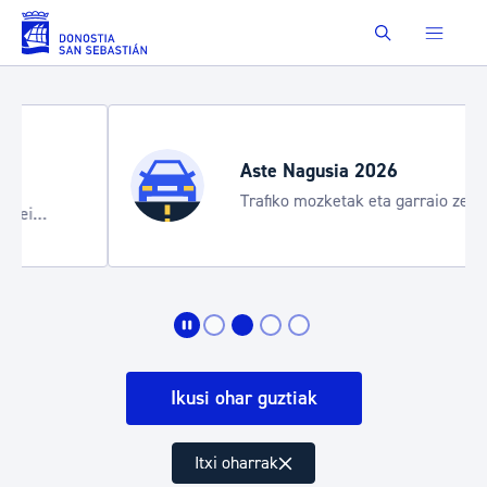
Eduki nagusira joan
Buscar
Aste Nagusia 2026
Trafiko mozketak eta garraio zerbitzu
bereziak
Ikusi ohar guztiak
Itxi oharrak