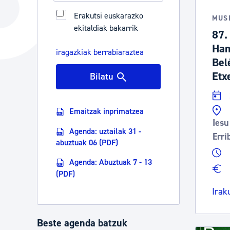
Hiria
Aktualita
Erakutsi euskarazko
MUS
ekitaldiak bakarrik
Hiria orain
Albisteak
87.
Ham
Hiria ezagutu
Abisuak
iragazkiak berrabiaraztea
Bel
Etorkizuneko hiria
Kultur ag
Etx
Bilatu
Emaitzak inprimatzea
Iesu
Agenda: uztailak 31 -
Erri
abuztuak 06 (PDF)
Agenda: Abuztuak 7 - 13
(PDF)
Irak
Beste agenda batzuk