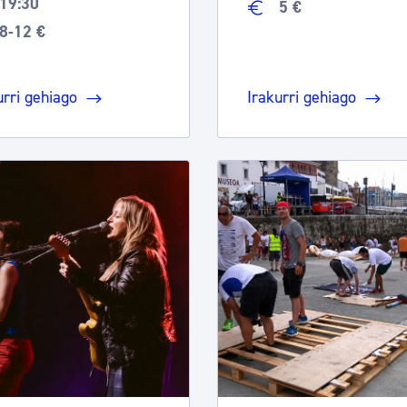
19:30
5 €
8-12 €
urri gehiago
Irakurri gehiago