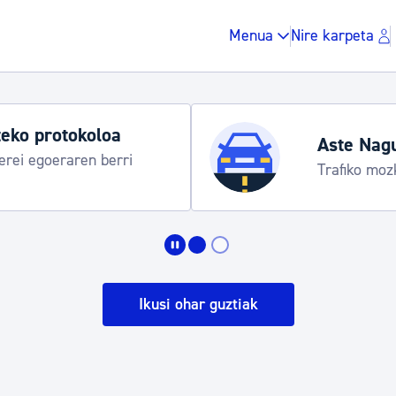
Menua
Nire karpeta
Udako ord
itaraua
Udalinfo, Do
Urgull, Hon
Zergak eta isunak
Etxebizitza eta hirig
Ikusi ohar guztiak
Gune publikoa, ho