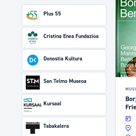
Plus 55
Cristina Enea Fundazioa
Donostia Kultura
San Telmo Museoa
MUS
Bor
Kursaal
Fri
Tabakalera