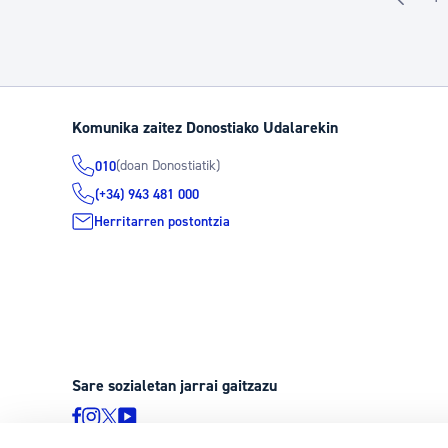
O
Komunika zaitez Donostiako Udalarekin
(doan Donostiatik)
010
(+34) 943 481 000
Herritarren postontzia
Sare sozialetan jarrai gaitzazu