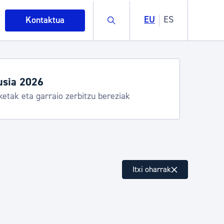
Buscar
EU
ES
Kontaktua
utegiak eta zerbitzuak
nostia Kirola, Donostia Kultura, San Telmo,
dalea, Turismoa
intza
Itxi oharrak
ndakinak eta ingurumena