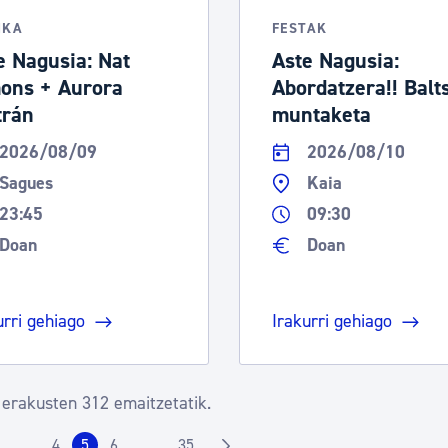
IKA
FESTAK
e Nagusia: Nat
Aste Nagusia:
ons + Aurora
Abordatzera!! Balt
trán
muntaketa
2026/08/09
2026/08/10
Sagues
Kaia
23:45
09:30
Doan
Doan
urri gehiago
Irakurri gehiago
 erakusten 312 emaitzetatik.
4
5
6
35