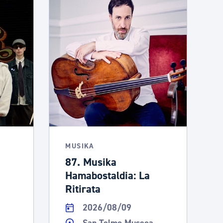
MUSIKA
87. Musika
Hamabostaldia: La
Ritirata
2026/08/09