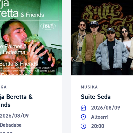
IKA
MUSIKA
ja Beretta &
Suite Seda
ends
2026/08/09
2026/08/09
Altxerri
Dabadaba
20:00