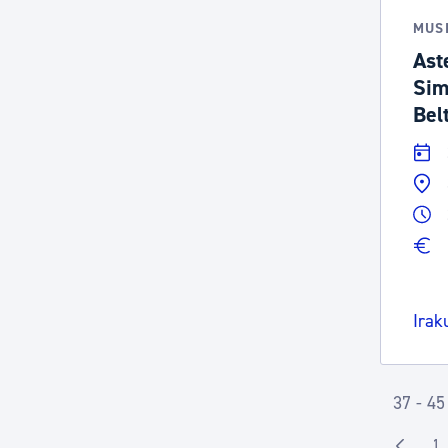
MUS
Ast
Sim
Bel
Irak
37 - 45
1