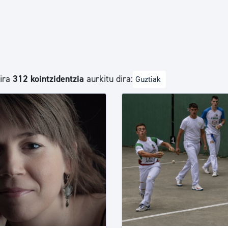
Euskara
Garapen ekonomikoa e
dira
312 kointzidentzia
aurkitu dira:
Guztiak
Berdintasuna, Giza Esk
Kultura
Turismoa