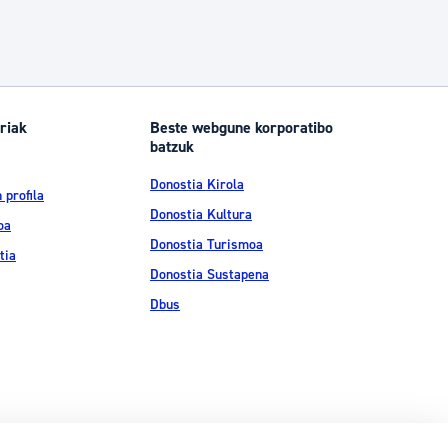
riak
Beste webgune korporatibo
batzuk
Donostia Kirola
 profila
Donostia Kultura
oa
Donostia Turismoa
tia
Donostia Sustapena
Dbus