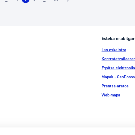
...
...
rrialdea
Orrialdea
Orrialdea
Orrialdea
Orrialdea
Intermediate Pages Use TAB to navigate.
Intermediate Pages Use TAB to navigate.
Esteka erabilgar
Lan-eskaintza
Kontratatzailearen
Egoitza elektronik
Mapak - GeoDonos
Prentsa-aretoa
Web-mapa