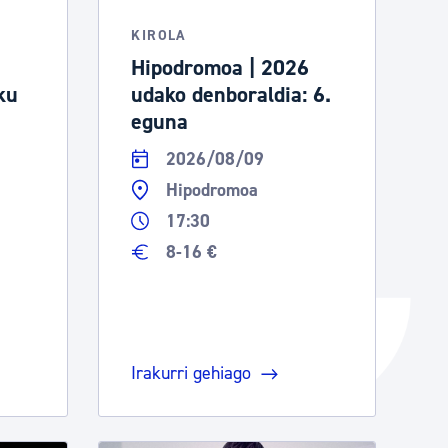
Izapideen katalogoa
KIROLA
Hipodromoa | 2026
ku
udako denboraldia: 6.
Tramitaziorako laguntza
eguna
2026/08/09
Hipodromoa
17:30
8-16 €
Irakurri gehiago