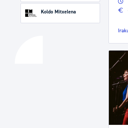
Koldo Mitxelena
Irak