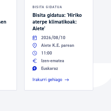
BISITA GIDATUA
Bisita gidatua: 'Hiriko
sen
aterpe klimatikoak:
Aiete'
2026/08/10
Aiete K.E. parean
11:00
Izen-ematea
Euskaraz
Irakurri gehiago