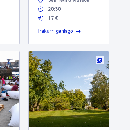
San Telmo Museoa
20:30
17 €
Irakurri gehiago