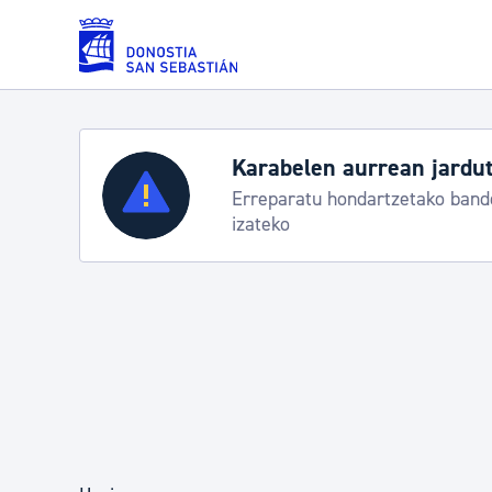
Eduki nagusira joan
Zerbitzuak
Aste Nagusia 2026: eg
Abuztuak 8-15
Errolda eta gai pertsonalak
Gizarte-zerbitzuak
Mugikortasuna