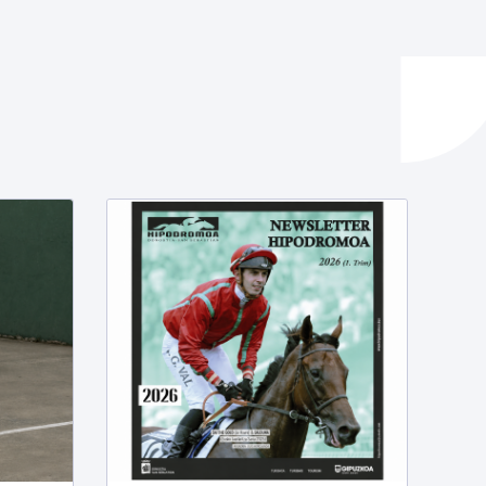
ta enplegua
ubideak eta bizikidetza