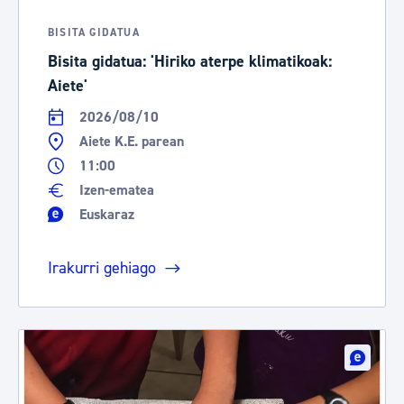
BISITA GIDATUA
Bisita gidatua: 'Hiriko aterpe klimatikoak:
Aiete'
2026/08/10
Aiete K.E. parean
11:00
Izen-ematea
Euskaraz
Irakurri gehiago