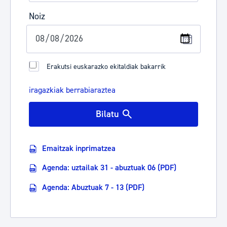
Noiz
Erakutsi euskarazko ekitaldiak bakarrik
iragazkiak berrabiaraztea
Bilatu
Emaitzak inprimatzea
Agenda: uztailak 31 - abuztuak 06 (PDF)
Agenda: Abuztuak 7 - 13 (PDF)