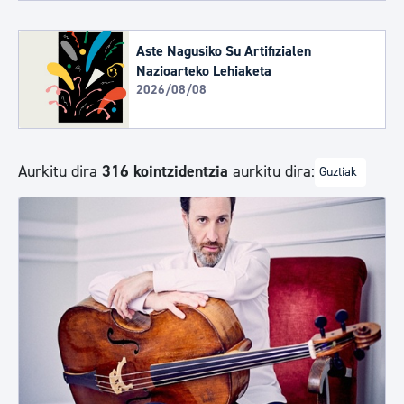
Aste Nagusiko Su Artifizialen
Nazioarteko Lehiaketa
2026/08/08
Aurkitu dira
316 kointzidentzia
aurkitu dira:
Guztiak