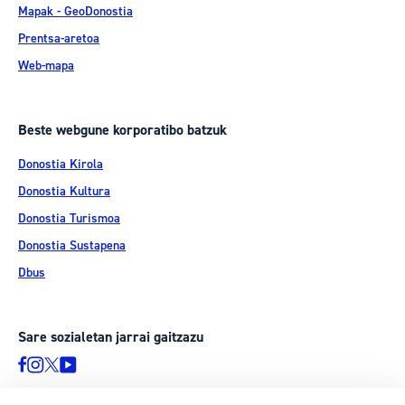
Mapak - GeoDonostia
Prentsa-aretoa
Web-mapa
Beste webgune korporatibo batzuk
Donostia Kirola
Donostia Kultura
Donostia Turismoa
Donostia Sustapena
Dbus
Sare sozialetan jarrai gaitzazu