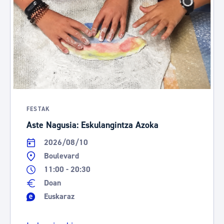
FESTAK
Aste Nagusia: Eskulangintza Azoka
2026/08/10
Boulevard
11:00 - 20:30
Doan
Euskaraz