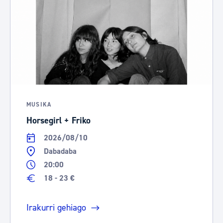
MUSIKA
Horsegirl + Friko
2026/08/10
Dabadaba
20:00
18 - 23 €
Irakurri gehiago