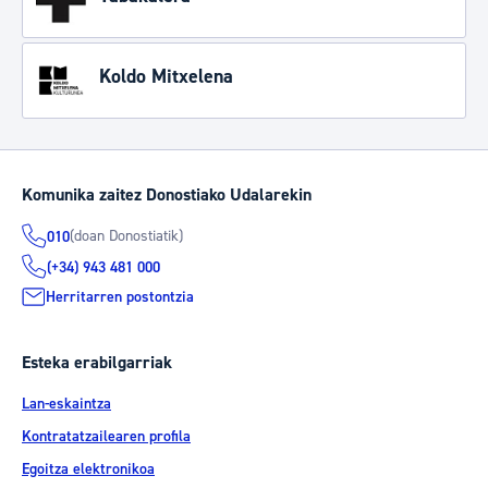
Koldo Mitxelena
Komunika zaitez Donostiako Udalarekin
(doan Donostiatik)
010
(+34) 943 481 000
Herritarren postontzia
Esteka erabilgarriak
Lan-eskaintza
Kontratatzailearen profila
Egoitza elektronikoa