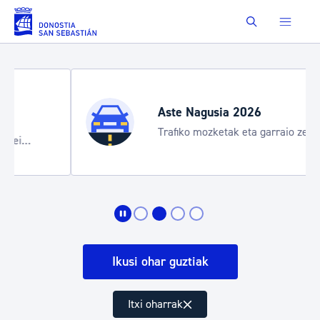
Eduki nagusira joan
Buscar
Aste Nagusia 2026
Trafiko mozketak eta garraio zerbitzu
bereziak
Ikusi ohar guztiak
Itxi oharrak