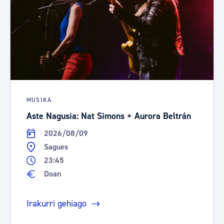
MUSIKA
Aste Nagusia: Nat Simons + Aurora Beltrán
2026/08/09
Sagues
23:45
Doan
Irakurri gehiago