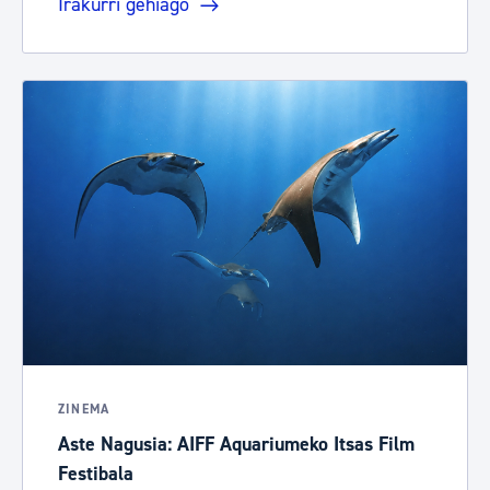
Irakurri gehiago
ZINEMA
Aste Nagusia: AIFF Aquariumeko Itsas Film
Festibala