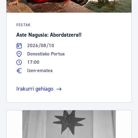
FESTAK
Aste Nagusia: Abordatzera!!
2026/08/10
Donostiako Portua
17:00
Izen-ematea
Irakurri gehiago