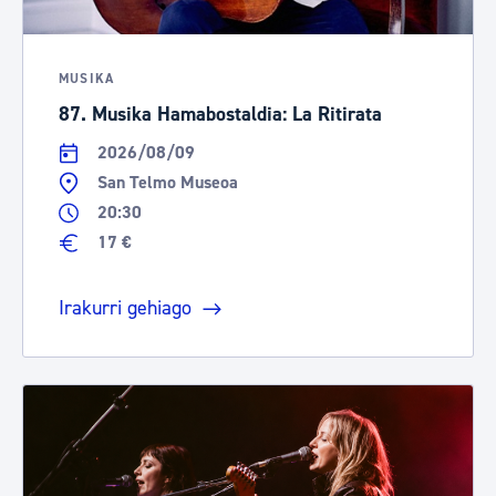
MUSIKA
87. Musika Hamabostaldia: La Ritirata
2026/08/09
San Telmo Museoa
20:30
17 €
Irakurri gehiago