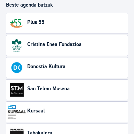
Beste agenda batzuk
Plus 55
Cristina Enea Fundazioa
Donostia Kultura
San Telmo Museoa
Kursaal
Tabakalera