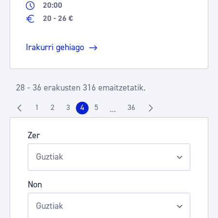
20:00
20 - 26 €
Irakurri gehiago
28 - 36 erakusten 316 emaitzetatik.
1
2
3
4
5
36
...
Orrialdea
Orrialdea
Orrialdea
Orrialdea
Orrialdea
Orrialdea
Intermediate Pages Use TAB to n
Zer
Non