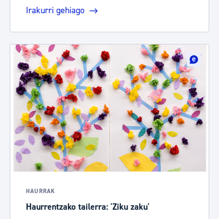
Irakurri gehiago
HAURRAK
Haurrentzako tailerra: 'Ziku zaku'