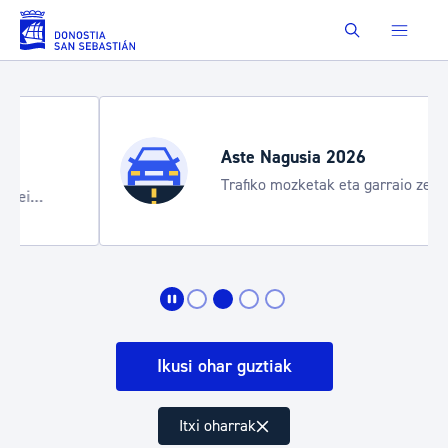
Eduki nagusira joan
Buscar
Aste Nagusia 2026
Trafiko mozketak eta garraio zerbitzu
bereziak
Ikusi ohar guztiak
Itxi oharrak