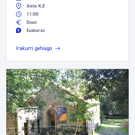
Aiete K.E
11:00
Doan
Euskaraz
Irakurri gehiago