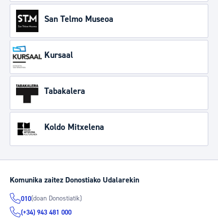
San Telmo Museoa
Kursaal
Tabakalera
Koldo Mitxelena
Komunika zaitez Donostiako Udalarekin
(doan Donostiatik)
010
(+34) 943 481 000