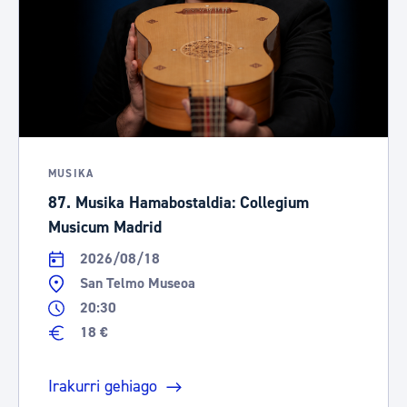
MUSIKA
87. Musika Hamabostaldia: Collegium
Musicum Madrid
2026/08/18
San Telmo Museoa
20:30
18 €
Irakurri gehiago