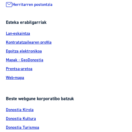
Herritarren postontzia
Esteka erabilgarriak
Lan-eskaintza
Kontratatzailearen profila
Egoitza elektronikoa
Mapak - GeoDonostia
Prentsa-aretoa
Web-mapa
Beste webgune korporatibo batzuk
Donostia Kirola
Donostia Kultura
Donostia Turismoa