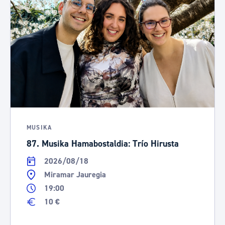
MUSIKA
87. Musika Hamabostaldia: Trío Hirusta
2026/08/18
Miramar Jauregia
19:00
10 €