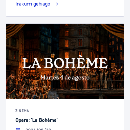
Irakurri gehiago
ZINEMA
Opera: 'La Bohéme'