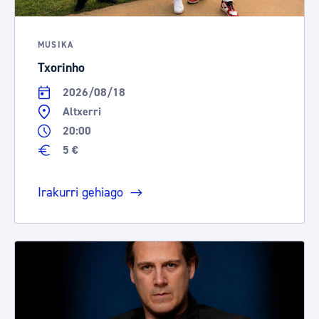
MUSIKA
Txorinho
2026/08/18
Altxerri
20:00
5 €
Irakurri gehiago