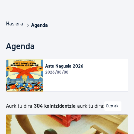
Hasiera
Agenda
Agenda
Aste Nagusia 2026
2026/08/08
Aurkitu dira
304 kointzidentzia
aurkitu dira:
Guztiak