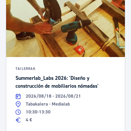
TAILERRAK
Summerlab_Labs 2026: 'Diseño y
construcción de mobiliarios nómadas'
2026/08/18 - 2026/08/21
Tabakalera - Medialab
10:30-13:30
4 €