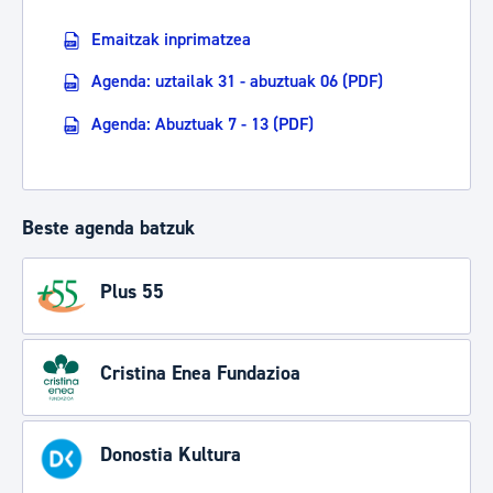
Emaitzak inprimatzea
Agenda: uztailak 31 - abuztuak 06 (PDF)
Agenda: Abuztuak 7 - 13 (PDF)
Beste agenda batzuk
Plus 55
Cristina Enea Fundazioa
Donostia Kultura