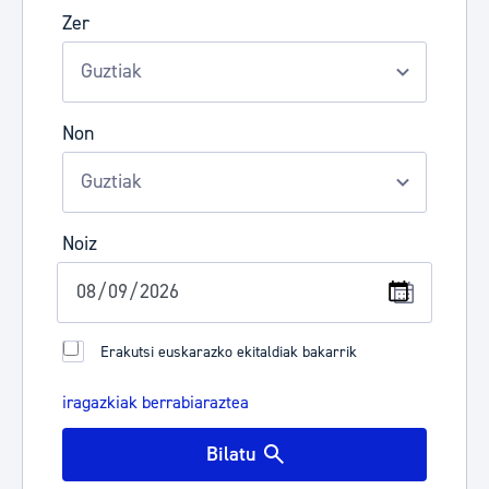
Zer
Non
Noiz
Erakutsi euskarazko ekitaldiak bakarrik
iragazkiak berrabiaraztea
Bilatu