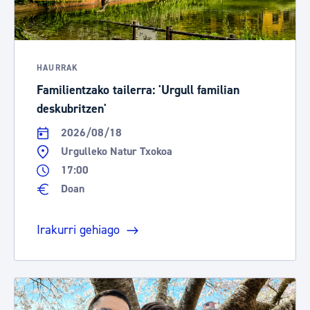
HAURRAK
Familientzako tailerra: 'Urgull familian
deskubritzen'
2026/08/18
Urgulleko Natur Txokoa
17:00
Doan
Irakurri gehiago