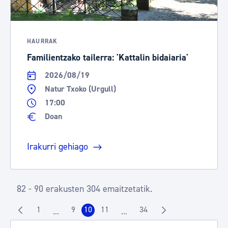
HAURRAK
Familientzako tailerra: 'Kattalin bidaiaria'
2026/08/19
Natur Txoko (Urgull)
17:00
Doan
Irakurri gehiago
82 - 90 erakusten 304 emaitzetatik.
1
9
10
11
34
...
...
Orrialdea
Orrialdea
Orrialdea
Orrialdea
Orrialdea
Intermediate Pages Use TAB to navigate.
Intermediate Pages Use TAB to