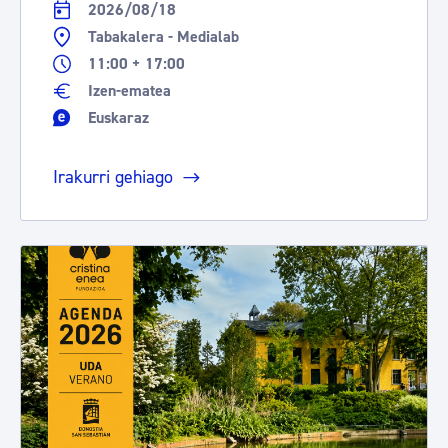
2026/08/18
Tabakalera - Medialab
11:00 + 17:00
Izen-ematea
Euskaraz
Irakurri gehiago