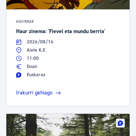
HAURRAK
Haur zinema: 'Fievel eta mundu berria'
2026/08/14
Aiete K.E
11:00
Doan
Euskaraz
Irakurri gehiago