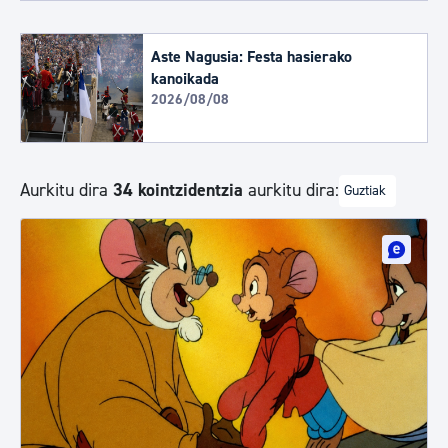
Aste Nagusia: Festa hasierako
kanoikada
2026/08/08
Aurkitu dira
34 kointzidentzia
aurkitu dira:
Guztiak