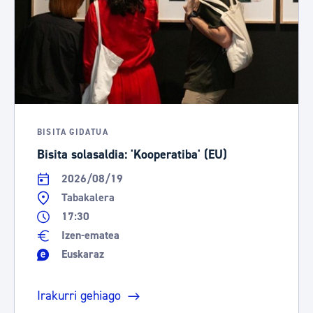
BISITA GIDATUA
Bisita solasaldia: 'Kooperatiba' (EU)
2026/08/19
Tabakalera
17:30
Izen-ematea
Euskaraz
Irakurri gehiago