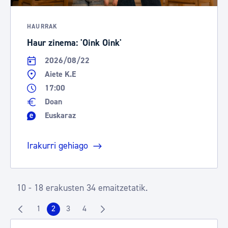
HAURRAK
Haur zinema: 'Oink Oink'
2026/08/22
Aiete K.E
17:00
Doan
Euskaraz
Irakurri gehiago
10 - 18 erakusten 34 emaitzetatik.
1
2
3
4
Orrialdea
Orrialdea
Orrialdea
Orrialdea