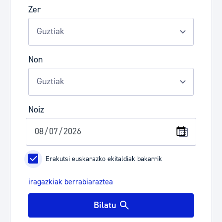
Zer
Non
Noiz
Erakutsi euskarazko ekitaldiak bakarrik
iragazkiak berrabiaraztea
Bilatu