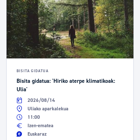
BISITA GIDATUA
Bisita gidatua: 'Hiriko aterpe klimatikoak:
Ulia'
2026/08/14
Uliako aparkalekua
11:00
Izen-ematea
Euskaraz