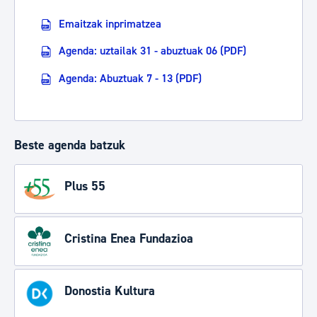
Emaitzak inprimatzea
Agenda: uztailak 31 - abuztuak 06 (PDF)
Agenda: Abuztuak 7 - 13 (PDF)
Beste agenda batzuk
Plus 55
Cristina Enea Fundazioa
Donostia Kultura