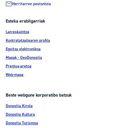
Herritarren postontzia
Esteka erabilgarriak
Lan-eskaintza
Kontratatzailearen profila
Egoitza elektronikoa
Mapak - GeoDonostia
Prentsa-aretoa
Web-mapa
Beste webgune korporatibo batzuk
Donostia Kirola
Donostia Kultura
Donostia Turismoa