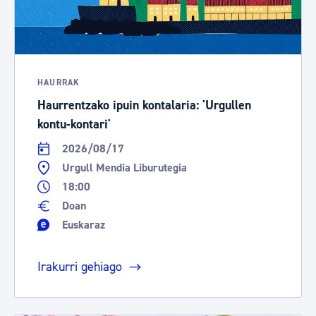
HAURRAK
Haurrentzako ipuin kontalaria: 'Urgullen
kontu-kontari'
2026/08/17
Urgull Mendia Liburutegia
18:00
Doan
Euskaraz
Irakurri gehiago