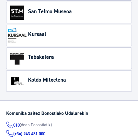
San Telmo Museoa
Kursaal
Tabakalera
Koldo Mitxelena
Komunika zaitez Donostiako Udalarekin
(doan Donostiatik)
010
(+34) 943 481 000