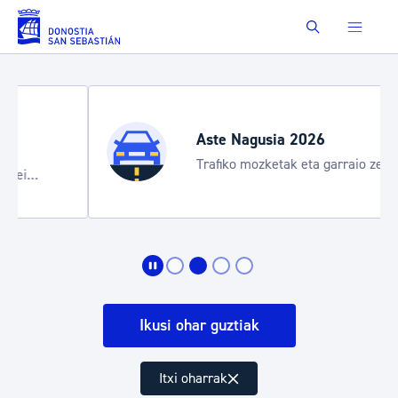
Eduki nagusira joan
Buscar
Aste Nagusia 2026
Trafiko mozketak eta garraio zerbitzu
bereziak
Ikusi ohar guztiak
Itxi oharrak