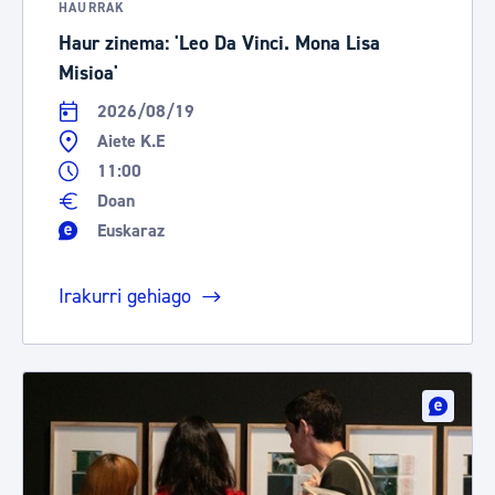
HAURRAK
Haur zinema: 'Leo Da Vinci. Mona Lisa
Misioa'
2026/08/19
Aiete K.E
11:00
Doan
Euskaraz
Irakurri gehiago