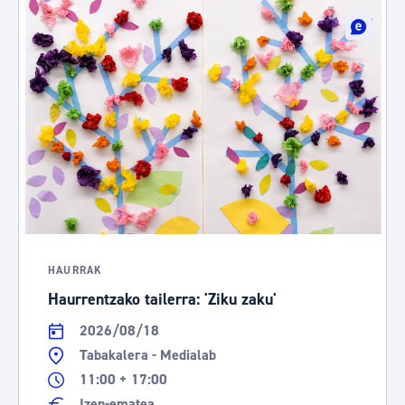
HAURRAK
Haurrentzako tailerra: 'Ziku zaku'
2026/08/18
Tabakalera - Medialab
11:00 + 17:00
Izen-ematea