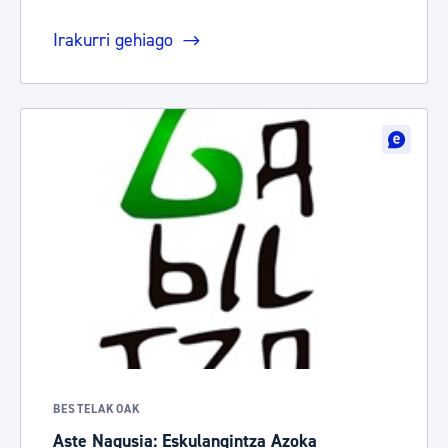
Irakurri gehiago
BESTELAKOAK
Aste Nagusia: Eskulangintza Azoka