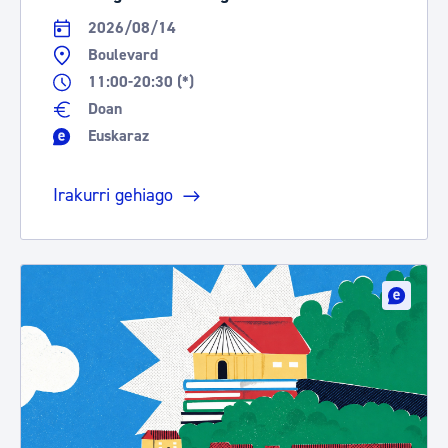
2026/08/14
Boulevard
11:00-20:30 (*)
Doan
Euskaraz
Irakurri gehiago