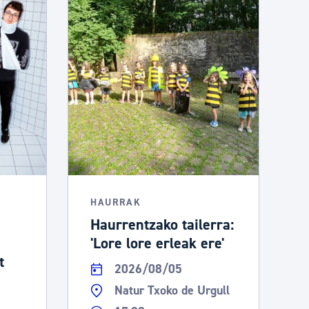
HAURRAK
Haurrentzako tailerra:
'Lore lore erleak ere'
t
2026/08/05
Natur Txoko de Urgull