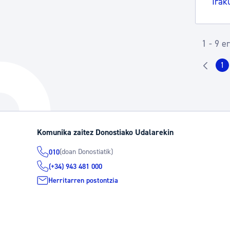
Irak
1 - 9 e
1
Or
Komunika zaitez Donostiako Udalarekin
(doan Donostiatik)
010
(+34) 943 481 000
Herritarren postontzia