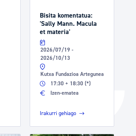
Izapideen katalogoa
Bisita komentatua:
'Sally Mann. Macula
et materia'
Tramitaziorako laguntza
2026/07/19 -
2026/10/13
Kutxa Fundazioa Artegunea
a
17:30 + 18:30 (*)
Izen-ematea
Irakurri gehiago