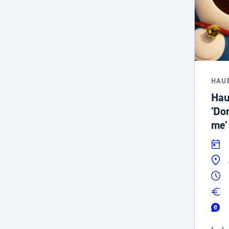
HAU
Hau
'Do
me'