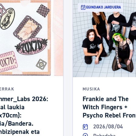
EGINDAKO JARDUERA
LERRAK
MUSIKA
mer_Labs 2026:
Frankie and The
hal laukia
Witch Fingers +
x70cm):
Psycho Rebel Fron
ia/Bandera.
2026/08/04
nbizipenak eta