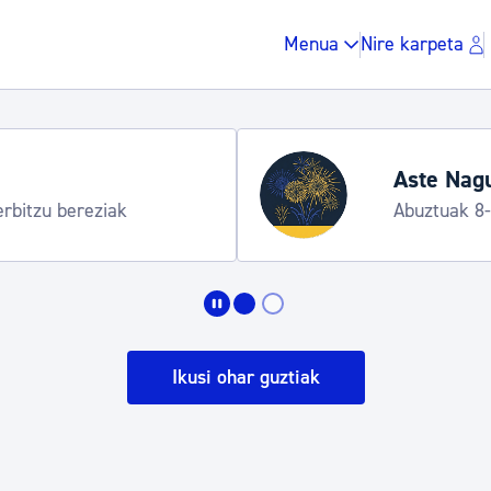
Menua
Nire karpeta
Tren zerb
artean
Uztailaren 2
Zergak eta isunak
Etxebizitza eta hirig
Ikusi ohar guztiak
Gune publikoa, ho