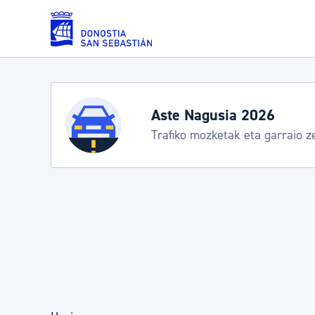
Eduki nagusira joan
Zerbitzuak
Hondartza denboraldia
Informazio praktikoa
Errolda eta gai pertsonalak
Gizarte-zerbitzuak
Mugikortasuna