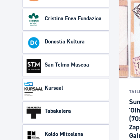
Cristina Enea Fundazioa
Donostia Kultura
San Telmo Museoa
Kursaal
TAI
Sum
'Oi
Tabakalera
(70
Zap
Koldo Mitxelena
Gai