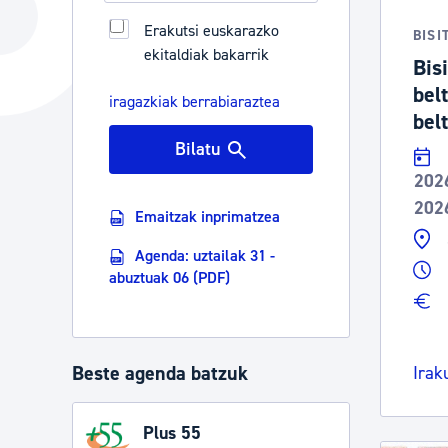
Hiria
Aktualita
Erakutsi euskarazko
BISI
ekitaldiak bakarrik
Hiria orain
Albisteak
Bis
bel
Hiria ezagutu
Abisuak
iragazkiak berrabiaraztea
belt
Etorkizuneko hiria
Kultur ag
Bilatu
202
202
Emaitzak inprimatzea
Agenda: uztailak 31 -
abuztuak 06 (PDF)
Beste agenda batzuk
Irak
Plus 55