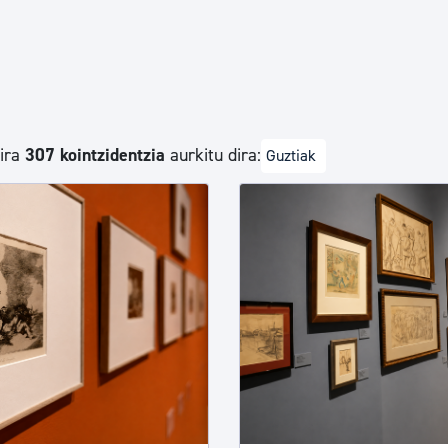
Euskara
Garapen ekonomikoa e
dira
307 kointzidentzia
aurkitu dira:
Guztiak
Berdintasuna, Giza Esk
Kultura
Turismoa