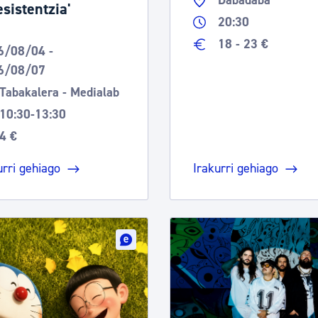
Dabadaba
esistentzia'
20:30
18 - 23 €
6/08/04 -
6/08/07
Tabakalera - Medialab
10:30-13:30
4 €
urri gehiago
Irakurri gehiago