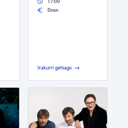
17:00
Doan
Irakurri gehiago