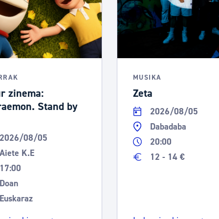
RRAK
MUSIKA
r zinema:
Zeta
raemon. Stand by
2026/08/05
Dabadaba
2026/08/05
20:00
Aiete K.E
12 - 14 €
17:00
Doan
Euskaraz