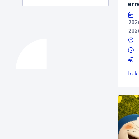
err
202
202
Irak