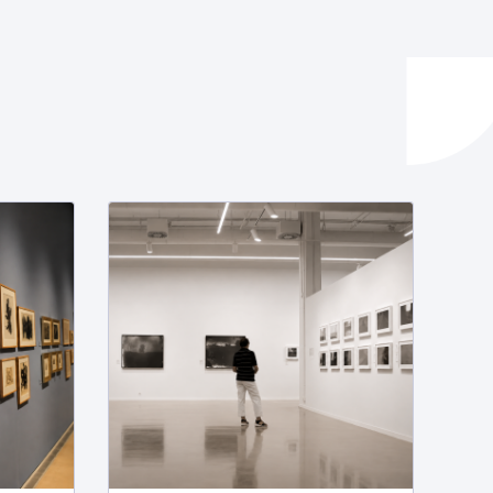
ta enplegua
ubideak eta bizikidetza