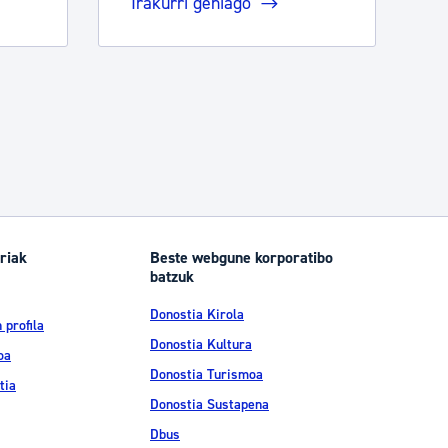
Irakurri gehiago
riak
Beste webgune korporatibo
batzuk
Donostia Kirola
 profila
Donostia Kultura
oa
Donostia Turismoa
tia
Donostia Sustapena
Dbus