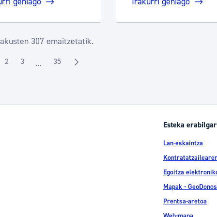
urri gehiago
Irakurri gehiago
rakusten 307 emaitzetatik.
2
3
35
...
rialdea
Orrialdea
Orrialdea
Orrialdea
Intermediate Pages Use TAB to navigate.
Esteka erabilgar
Lan-eskaintza
Kontratatzailearen
Egoitza elektronik
Mapak - GeoDonos
Prentsa-aretoa
Web-mapa