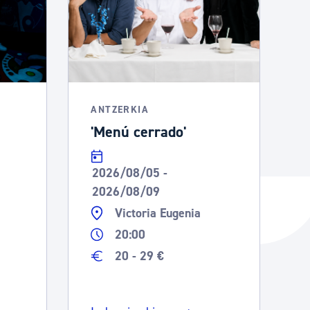
ANTZERKIA
'Menú cerrado'
2026/08/05 -
2026/08/09
Victoria Eugenia
20:00
20 - 29 €