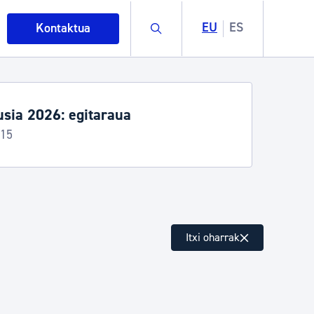
Buscar
EU
ES
Kontaktua
itzua etenda Irun eta Hernani
5etik irailaren 6ra
intza
Itxi oharrak
ndakinak eta ingurumena