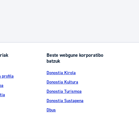
riak
Beste webgune korporatibo
batzuk
Donostia Kirola
 profila
Donostia Kultura
oa
Donostia Turismoa
tia
Donostia Sustapena
Dbus