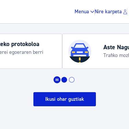
Menua
Nire karpeta
 egitaraua
Hond
Infor
Zergak eta isunak
Etxebizitza eta hirig
Ikusi ohar guztiak
Gune publikoa, ho