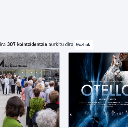
Euskara
Garapen ekonomikoa e
dira
307 kointzidentzia
aurkitu dira:
Guztiak
Berdintasuna, Giza Esk
Kultura
Turismoa