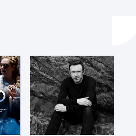
ta enplegua
ubideak eta bizikidetza