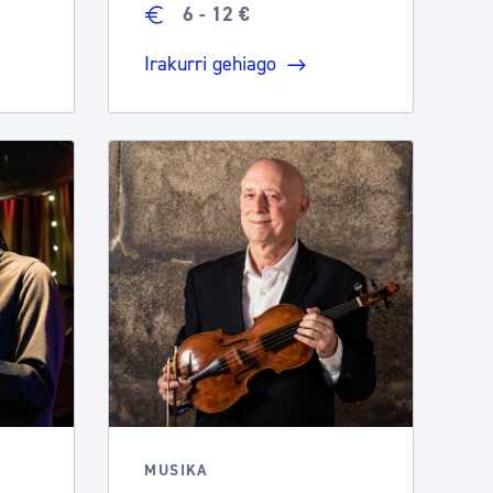
6 - 12 €
Irakurri gehiago
MUSIKA