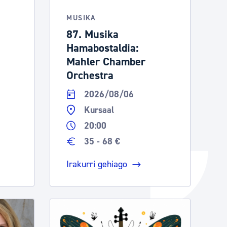
Izapideen katalogoa
MUSIKA
87. Musika
Hamabostaldia:
Tramitaziorako laguntza
Mahler Chamber
Orchestra
2026/08/06
Kursaal
20:00
35 - 68 €
Irakurri gehiago