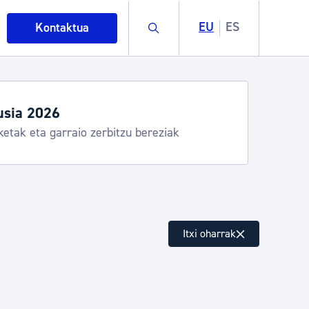
Buscar
EU
ES
Kontaktua
artza denboraldia
mazio praktikoa
intza
Itxi oharrak
ndakinak eta ingurumena