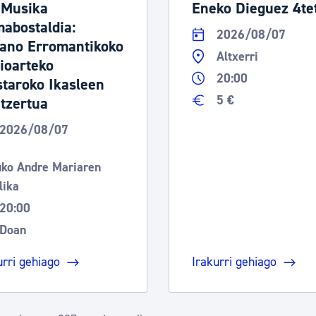
 Musika
Eneko Dieguez 4te
abostaldia:
2026/08/07
ano Erromantikoko
Altxerri
ioarteko
20:00
staroko Ikasleen
5 €
tzertua
2026/08/07
ko Andre Mariaren
lika
20:00
Doan
urri gehiago
Irakurri gehiago