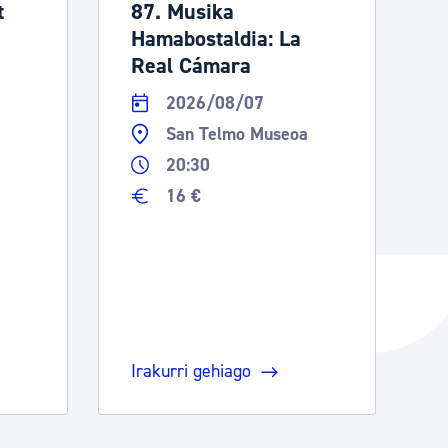
t
87. Musika
Hamabostaldia: La
Real Cámara
2026/08/07
San Telmo Museoa
20:30
16 €
Irakurri gehiago