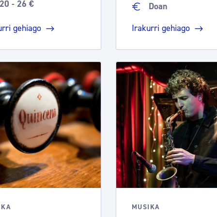
20 - 26 €
Doan
urri gehiago
Irakurri gehiago
IKA
MUSIKA