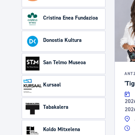
Cristina Enea Fundazioa
Donostia Kultura
San Telmo Museoa
ANT
'Tig
Kursaal
202
Tabakalera
202
Koldo Mitxelena