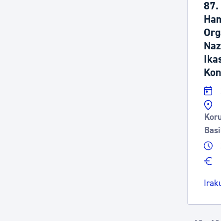
87.
Ham
Org
Naz
Ika
Kon
Koru
Basi
Irak