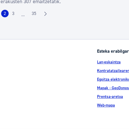
 erakusten 307 emaitzetatik.
2
3
35
...
rrialdea
Orrialdea
Orrialdea
Orrialdea
Intermediate Pages Use TAB to navigate.
Esteka erabilgar
Lan-eskaintza
Kontratatzailearen
Egoitza elektronik
Mapak - GeoDonos
Prentsa-aretoa
Web-mapa