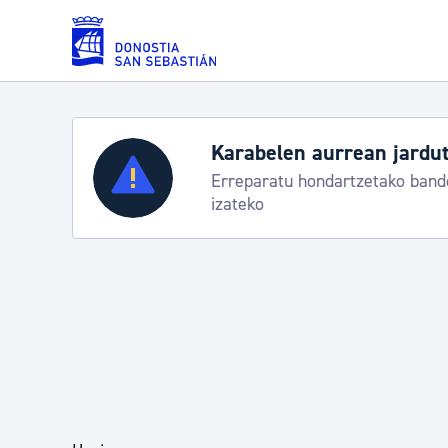
Eduki nagusira joan
Zerbitzuak
Aste Nagusia 2026:
k
Abuztuak 8-15
Errolda eta gai pertsonalak
Gizarte-zerbitzuak
Mugikortasuna