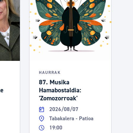
HAURRAK
87. Musika
ke
Hamabostaldia:
'Zomozorroak'
2026/08/07
Tabakalera - Patioa
19:00