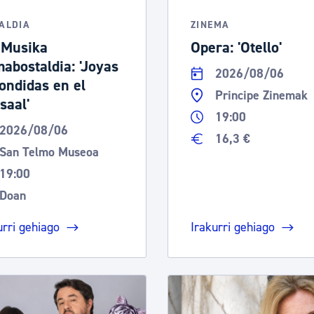
tea
Udal administrazioa
ALDIA
ZINEMA
Iragarki ofizialen taula
 Musika
Opera: 'Otello'
abostaldia: 'Joyas
Egutegi fiskala
2026/08/06
ondidas en el
enda
Gardentasun ataria
Principe Zinemak
saal'
19:00
2026/08/06
16,3 €
San Telmo Museoa
19:00
Doan
urri gehiago
Irakurri gehiago