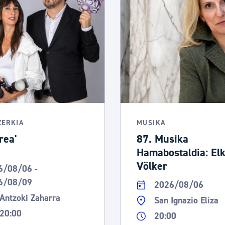
ZERKIA
MUSIKA
rea'
87. Musika
Hamabostaldia: El
Völker
6/08/06 -
6/08/09
2026/08/06
Antzoki Zaharra
San Ignazio Eliza
20:00
20:00