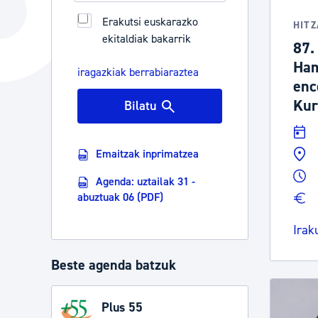
Hiria
Aktualita
Erakutsi euskarazko
HITZ
ekitaldiak bakarrik
Hiria orain
Albisteak
87.
Ham
Hiria ezagutu
Abisuak
iragazkiak berrabiaraztea
enc
Etorkizuneko hiria
Kultur ag
Kur
Bilatu
Emaitzak inprimatzea
Agenda: uztailak 31 -
abuztuak 06 (PDF)
Irak
Beste agenda batzuk
Plus 55