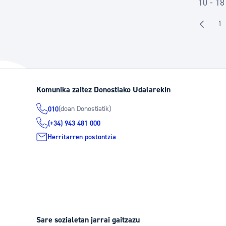
10 - 18
1
O
Komunika zaitez Donostiako Udalarekin
(doan Donostiatik)
010
(+34) 943 481 000
Herritarren postontzia
Sare sozialetan jarrai gaitzazu