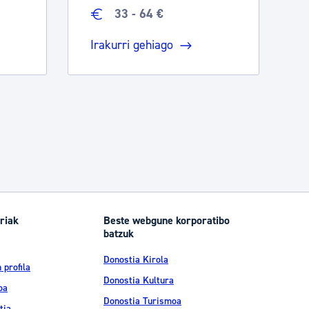
33 - 64 €
Irakurri gehiago
riak
Beste webgune korporatibo
batzuk
Donostia Kirola
 profila
Donostia Kultura
oa
Donostia Turismoa
tia