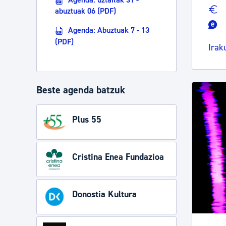
abuztuak 06 (PDF)
Agenda: Abuztuak 7 - 13
(PDF)
Irak
Beste agenda batzuk
Plus 55
Cristina Enea Fundazioa
Donostia Kultura