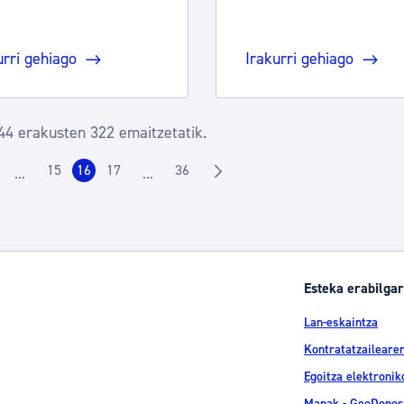
urri gehiago
Irakurri gehiago
44 erakusten 322 emaitzetatik.
15
16
17
36
...
...
rrialdea
Orrialdea
Orrialdea
Orrialdea
Orrialdea
Intermediate Pages Use TAB to navigate.
Intermediate Pages Use TAB to navigate.
Esteka erabilgar
Lan-eskaintza
Kontratatzailearen
Egoitza elektronik
Mapak - GeoDonos