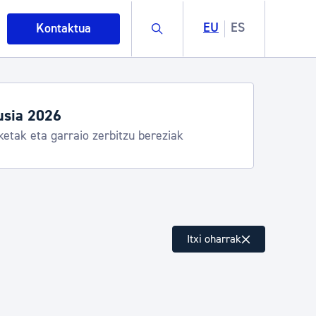
Buscar
EU
ES
Kontaktua
tegiak eta zerbitzuak
stia Kirola, Donostia Kultura, San Telmo,
lea, Turismoa
intza
Itxi oharrak
ndakinak eta ingurumena