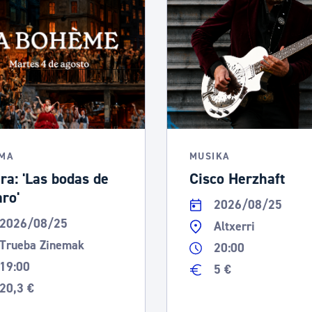
EMA
MUSIKA
ra: 'Las bodas de
Cisco Herzhaft
aro'
2026/08/25
2026/08/25
Altxerri
Trueba Zinemak
20:00
19:00
5 €
20,3 €