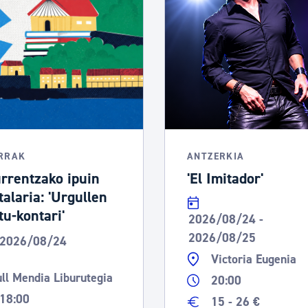
tea
Udal administrazioa
Iragarki ofizialen taula
Egutegi fiskala
enda
Gardentasun ataria
RRAK
ANTZERKIA
rrentzako ipuin
'El Imitador'
talaria: 'Urgullen
tu-kontari'
2026/08/24 -
2026/08/25
2026/08/24
Victoria Eugenia
ll Mendia Liburutegia
20:00
18:00
15 - 26 €