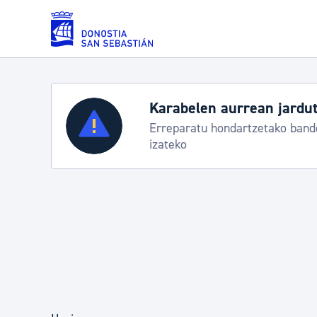
Eduki nagusira joan
Zerbitzuak
Aste Nagusia 2026: egit
Abuztuak 8-15
Errolda eta gai pertsonalak
Gizarte-zerbitzuak
Mugikortasuna