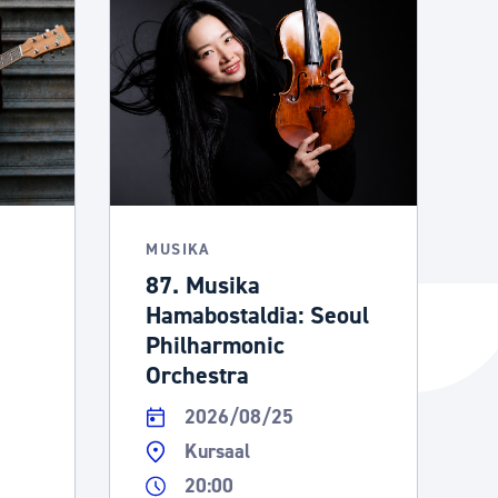
MUSIKA
87. Musika
Hamabostaldia: Seoul
Philharmonic
Orchestra
2026/08/25
Kursaal
20:00