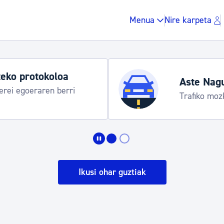
Menua
Nire karpeta
Udako ordu
araua
Udalinfo, Dono
Urgull, Honda
Zergak eta isunak
Etxebizitza eta hirig
Ikusi ohar guztiak
Gune publikoa, ho