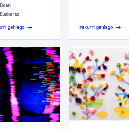
Doan
Euskaraz
urri gehiago
Irakurri gehiago