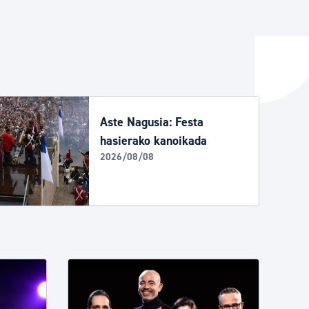
ta enplegua
ubideak eta bizikidetza
Aste Nagusia: Festa
hasierako kanoikada
2026/08/08