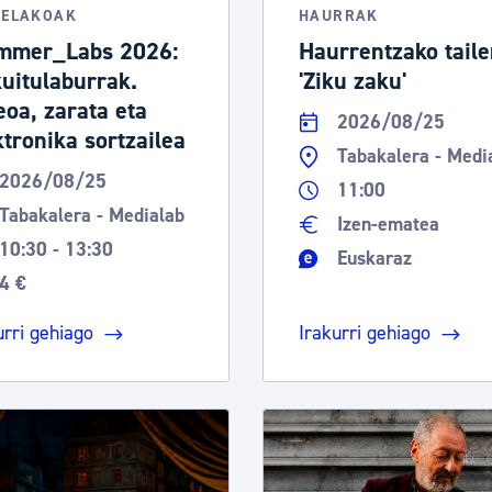
TELAKOAK
HAURRAK
mmer_Labs 2026:
Haurrentzako taile
kuitulaburrak.
'Ziku zaku'
eoa, zarata eta
2026/08/25
ktronika sortzailea
Tabakalera - Medi
2026/08/25
11:00
Tabakalera - Medialab
Izen-ematea
10:30 - 13:30
Euskaraz
4 €
urri gehiago
Irakurri gehiago