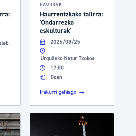
HAURRAK
rra:
Haurrentzkako tailrra:
'Ondarrezko
eskulturak'
2026/08/25
alab
Urgulleko Natur Txokoa
17:00
Doan
Irakurri gehiago