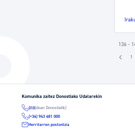
Irak
136 - 1
1
O
Komunika zaitez Donostiako Udalarekin
(doan Donostiatik)
010
(+34) 943 481 000
Herritarren postontzia