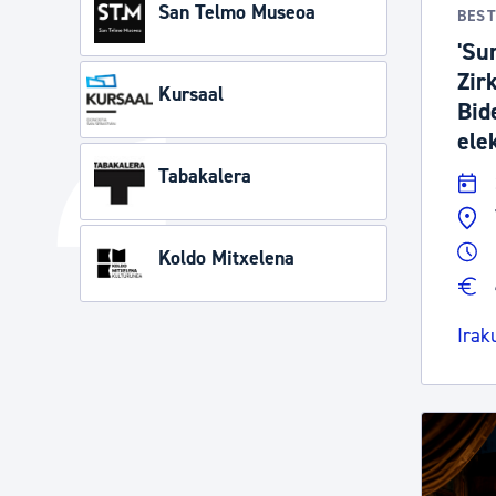
San Telmo Museoa
BES
'Su
Zir
Kursaal
Bid
ele
Tabakalera
Koldo Mitxelena
Irak