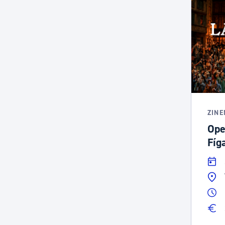
ZIN
Ope
Fíg