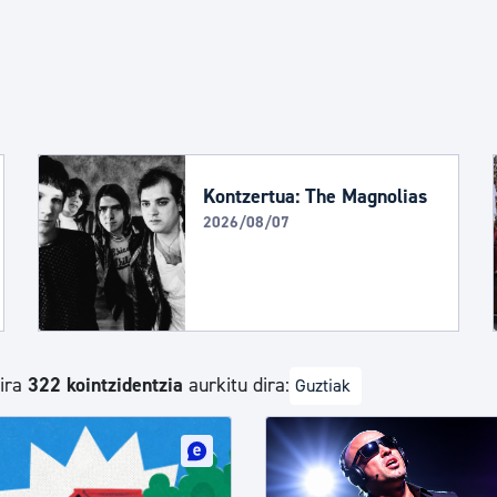
Euskara
Garapen ekonomikoa e
Berdintasuna, Giza Esk
Kontzertua: The Magnolias
2026/08/07
Kultura
Turismoa
dira
322 kointzidentzia
aurkitu dira:
Guztiak