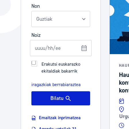
Hiria
Aktualita
Non
Hiria orain
Albisteak
Hiria ezagutu
Abisuak
Noiz
Etorkizuneko hiria
Kultur ag
Erakutsi euskarazko
HAU
ekitaldiak bakarrik
Hau
kon
iragazkiak berrabiaraztea
kon
Bilatu
Urgu
Emaitzak inprimatzea
Agenda: uztailak 31 -