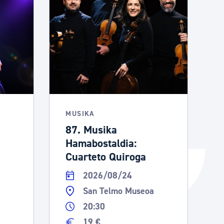
Izapideen katalogoa
Tramitaziorako laguntza
MUSIKA
87. Musika
Hamabostaldia:
Cuarteto Quiroga
2026/08/24
San Telmo Museoa
20:30
19 €