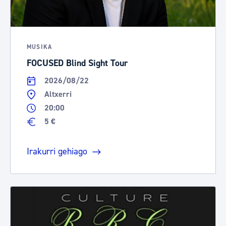
MUSIKA
FOCUSED Blind Sight Tour
2026/08/22
Altxerri
20:00
5 €
Irakurri gehiago