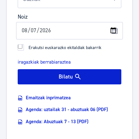
Noiz
Erakutsi euskarazko ekitaldiak bakarrik
iragazkiak berrabiaraztea
Bilatu
Emaitzak inprimatzea
Agenda: uztailak 31 - abuztuak 06 (PDF)
Agenda: Abuztuak 7 - 13 (PDF)