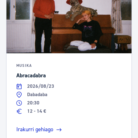
MUSIKA
Abracadabra
2026/08/23
Dabadaba
20:30
12 - 14 €
Irakurri gehiago