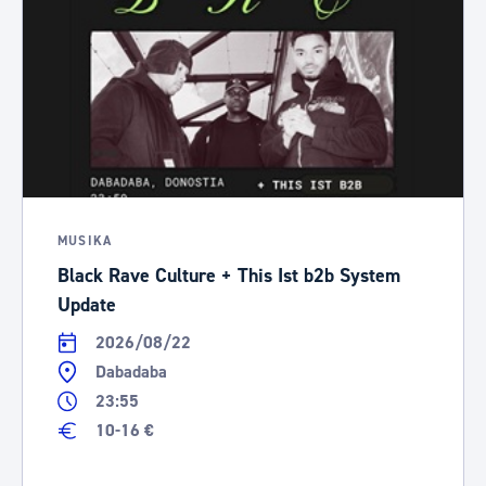
MUSIKA
Black Rave Culture + This Ist b2b System
Update
2026/08/22
Dabadaba
23:55
10-16 €