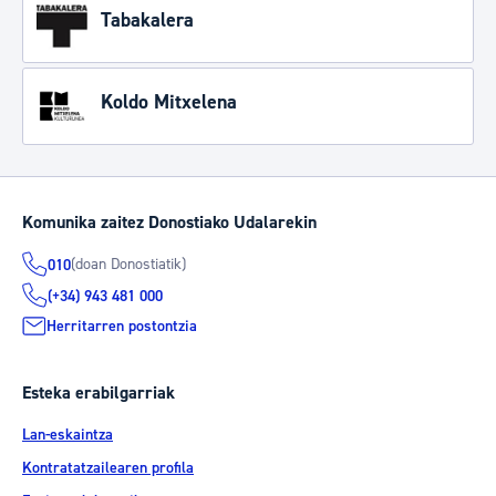
Tabakalera
Koldo Mitxelena
Komunika zaitez Donostiako Udalarekin
(doan Donostiatik)
010
(+34) 943 481 000
Herritarren postontzia
Esteka erabilgarriak
Lan-eskaintza
Kontratatzailearen profila