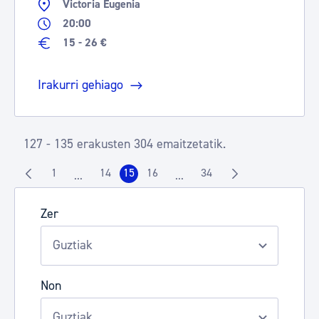
Victoria Eugenia
20:00
15 - 26 €
Irakurri gehiago
127 - 135 erakusten 304 emaitzetatik.
1
14
15
16
34
...
...
Orrialdea
Orrialdea
Orrialdea
Orrialdea
Orrialdea
Intermediate Pages Use TAB to navigate.
Intermediate Pages Use TAB t
Zer
Non