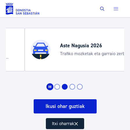
Eduki nagusira joan
Buscar
Aste Nagusia 2026
Trafiko mozketak eta garraio zerbitzu
bereziak
Ikusi ohar guztiak
Itxi oharrak