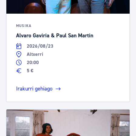
MUSIKA
Alvaro Gaviria & Paul San Martin
2026/08/23
Altxerri
20:00
5 €
Irakurri gehiago