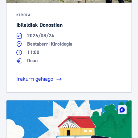
KIROLA
Ibilaldiak Donostian
2026/08/24
Bentaberri Kiroldegia
11:00
Doan
Irakurri gehiago