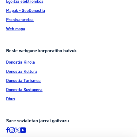
Egoitza elektronikoa
Mapak - GeoDonostia
Prentsa-aretoa
Web-mapa
Beste webgune korporatibo batzuk
Donostia Kirola
Donostia Kultura
Donostia Turismoa
Donostia Sustapena
Dbus
Sare sozialetan jarrai gaitzazu