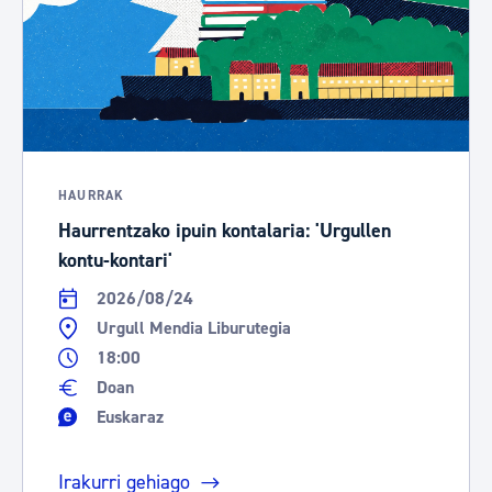
HAURRAK
Haurrentzako ipuin kontalaria: 'Urgullen
kontu-kontari'
2026/08/24
Urgull Mendia Liburutegia
18:00
Doan
Euskaraz
Irakurri gehiago