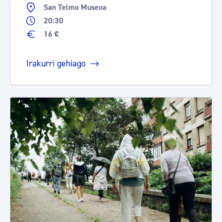
San Telmo Museoa
20:30
16 €
Irakurri gehiago