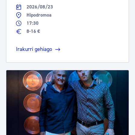
2026/08/23
Hipodromoa
17:30
8-16 €
Irakurri gehiago