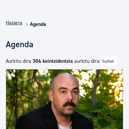
Hasiera
Agenda
Agenda
Aurkitu dira
304 kointzidentzia
aurkitu dira:
Guztiak