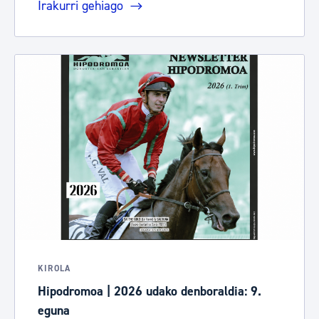
Irakurri gehiago
KIROLA
Hipodromoa | 2026 udako denboraldia: 9.
eguna