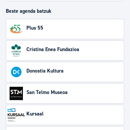
Beste agenda batzuk
Plus 55
Cristina Enea Fundazioa
Donostia Kultura
San Telmo Museoa
Kursaal