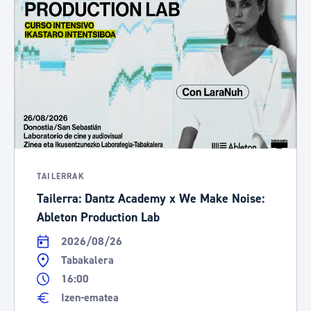
TAILERRAK
Tailerra: Dantz Academy x We Make Noise:
Ableton Production Lab
2026/08/26
Tabakalera
16:00
Izen-ematea