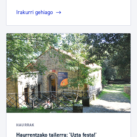
Irakurri gehiago
HAURRAK
Haurrentzako tailerra: 'Uzta festa!'