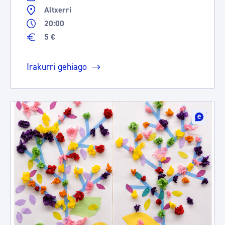
Altxerri
20:00
5 €
Irakurri gehiago