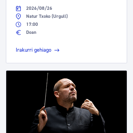
2026/08/26
Natur Txoko (Urgull)
17:00
Doan
Irakurri gehiago