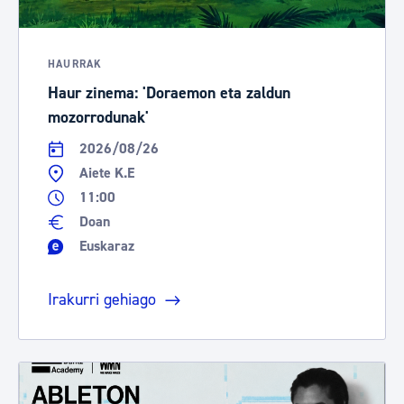
HAURRAK
Haur zinema: 'Doraemon eta zaldun
mozorrodunak'
2026/08/26
Aiete K.E
11:00
Doan
Euskaraz
Irakurri gehiago