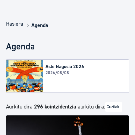
Hasiera
Agenda
Agenda
Aste Nagusia 2026
2026/08/08
Aurkitu dira
296 kointzidentzia
aurkitu dira:
Guztiak