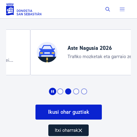
Eduki nagusira joan
Buscar
Aste Nagusia 2026
Trafiko mozketak eta garraio zerbitzu
bereziak
Ikusi ohar guztiak
Itxi oharrak