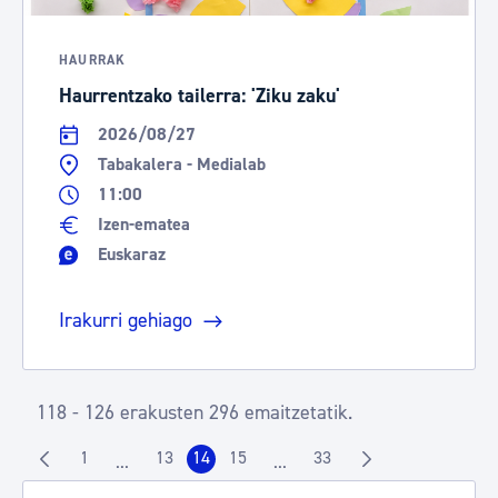
HAURRAK
Haurrentzako tailerra: 'Ziku zaku'
2026/08/27
Tabakalera - Medialab
11:00
Izen-ematea
Euskaraz
Irakurri gehiago
118 - 126 erakusten 296 emaitzetatik.
1
13
14
15
33
...
...
Orrialdea
Orrialdea
Orrialdea
Orrialdea
Orrialdea
Intermediate Pages Use TAB to navigate.
Intermediate Pages Use TAB t