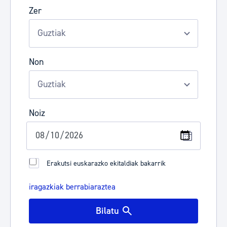
Zer
Non
Noiz
Erakutsi euskarazko ekitaldiak bakarrik
iragazkiak berrabiaraztea
Bilatu