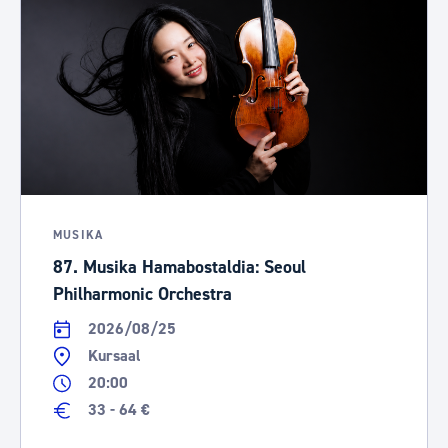
MUSIKA
87. Musika Hamabostaldia: Seoul
Philharmonic Orchestra
2026/08/25
Kursaal
20:00
33 - 64 €