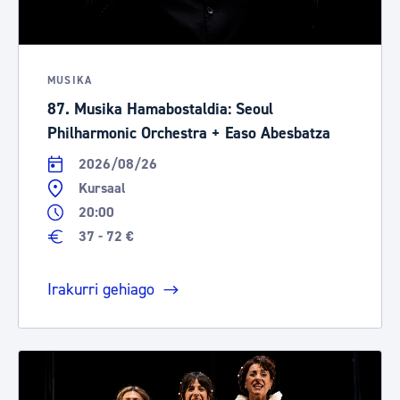
MUSIKA
87. Musika Hamabostaldia: Seoul
Philharmonic Orchestra + Easo Abesbatza
2026/08/26
Kursaal
20:00
37 - 72 €
Irakurri gehiago