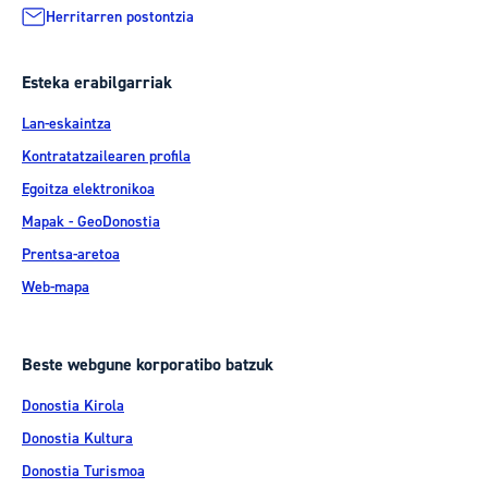
Herritarren postontzia
Esteka erabilgarriak
Lan-eskaintza
Kontratatzailearen profila
Egoitza elektronikoa
Mapak - GeoDonostia
Prentsa-aretoa
Web-mapa
Beste webgune korporatibo batzuk
Donostia Kirola
Donostia Kultura
Donostia Turismoa