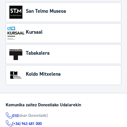
San Telmo Museoa
Kursaal
Tabakalera
Koldo Mitxelena
Komunika zaitez Donostiako Udalarekin
(doan Donostiatik)
010
(+34) 943 481 000