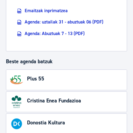
Emaitzak inprimatzea
Agenda: uztailak 31 - abuztuak 06 (PDF)
Agenda: Abuztuak 7 - 13 (PDF)
Beste agenda batzuk
Plus 55
Cristina Enea Fundazioa
Donostia Kultura