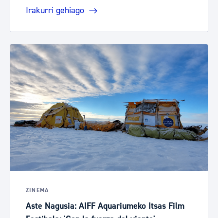
Irakurri gehiago
ZINEMA
Aste Nagusia: AIFF Aquariumeko Itsas Film