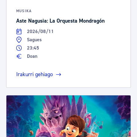
MUSIKA
Aste Nagusia: La Orquesta Mondragón
2026/08/11
Sagues
23:45
Doan
Irakurri gehiago