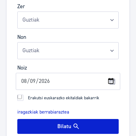
Zer
Non
Noiz
Erakutsi euskarazko ekitaldiak bakarrik
iragazkiak berrabiaraztea
Bilatu