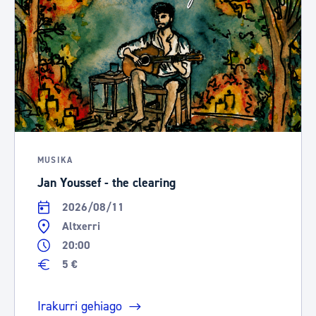
MUSIKA
Jan Youssef - the clearing
2026/08/11
Altxerri
20:00
5 €
Irakurri gehiago