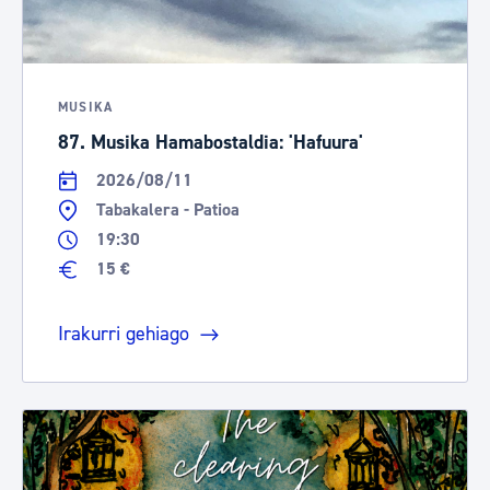
MUSIKA
87. Musika Hamabostaldia: 'Hafuura'
2026/08/11
Tabakalera - Patioa
19:30
15 €
Irakurri gehiago