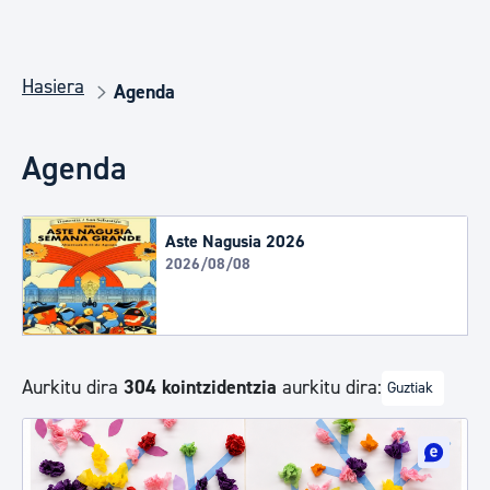
Hasiera
Agenda
Agenda
Aste Nagusia 2026
2026/08/08
Aurkitu dira
304 kointzidentzia
aurkitu dira:
Guztiak