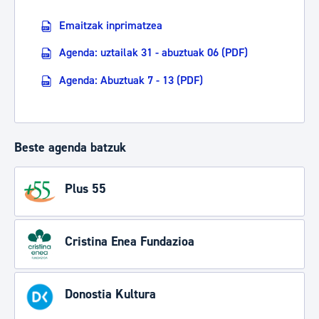
Emaitzak inprimatzea
Agenda: uztailak 31 - abuztuak 06 (PDF)
Agenda: Abuztuak 7 - 13 (PDF)
Beste agenda batzuk
Plus 55
Cristina Enea Fundazioa
Donostia Kultura