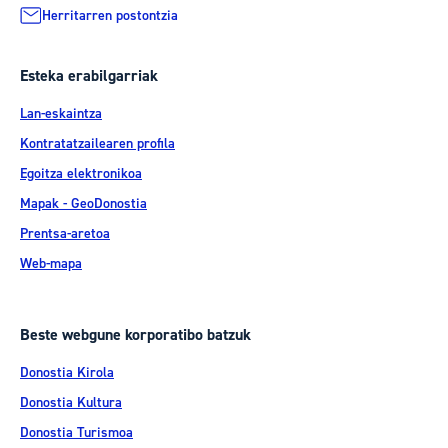
Herritarren postontzia
Esteka erabilgarriak
Lan-eskaintza
Kontratatzailearen profila
Egoitza elektronikoa
Mapak - GeoDonostia
Prentsa-aretoa
Web-mapa
Beste webgune korporatibo batzuk
Donostia Kirola
Donostia Kultura
Donostia Turismoa