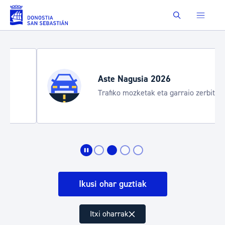
Eduki nagusira joan
Buscar
Aste Nagusia 2026
Trafiko mozketak eta garraio zerbitzu
bereziak
Ikusi ohar guztiak
Itxi oharrak