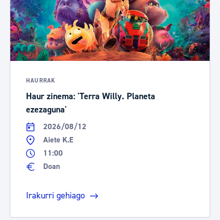
HAURRAK
Haur zinema: 'Terra Willy. Planeta
ezezaguna'
2026/08/12
Aiete K.E
11:00
Doan
Irakurri gehiago