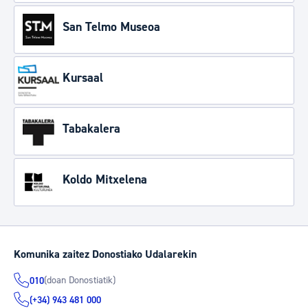
San Telmo Museoa
Kursaal
Tabakalera
Koldo Mitxelena
Komunika zaitez Donostiako Udalarekin
(doan Donostiatik)
010
(+34) 943 481 000