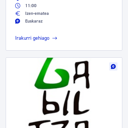
11:00
Izen-ematea
Euskaraz
Irakurri gehiago