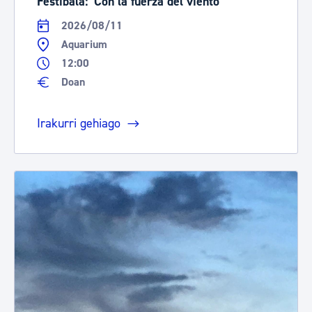
Festibala: 'Con la fuerza del viento'
2026/08/11
Aquarium
12:00
Doan
Irakurri gehiago