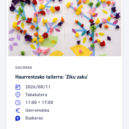
HAURRAK
Haurrentzako tailerra: 'Ziku zaku'
2026/08/11
Tabakalera
11:00 + 17:00
Izen-ematea
Euskaraz