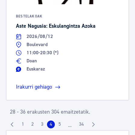
BESTELAKOAK
Aste Nagusia: Eskulangintza Azoka
2026/08/12
Boulevard
11:00-20:30 (*)
Doan
Euskaraz
Irakurri gehiago
28 - 36 erakusten 304 emaitzetatik.
1
2
3
4
5
34
...
Orrialdea
Orrialdea
Orrialdea
Orrialdea
Orrialdea
Orrialdea
Intermediate Pages Use TAB to n