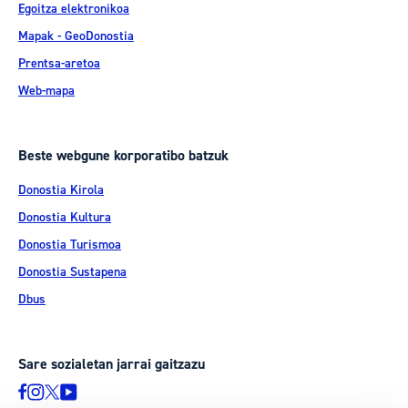
Egoitza elektronikoa
Mapak - GeoDonostia
Prentsa-aretoa
Web-mapa
Beste webgune korporatibo batzuk
Donostia Kirola
Donostia Kultura
Donostia Turismoa
Donostia Sustapena
Dbus
Sare sozialetan jarrai gaitzazu