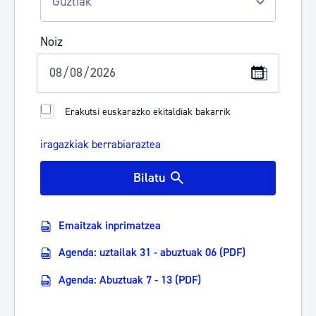
Noiz
Erakutsi euskarazko ekitaldiak bakarrik
iragazkiak berrabiaraztea
Bilatu
Emaitzak inprimatzea
Agenda: uztailak 31 - abuztuak 06 (PDF)
Agenda: Abuztuak 7 - 13 (PDF)