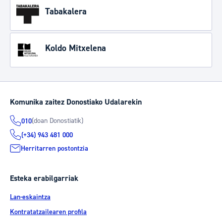
Tabakalera
Koldo Mitxelena
Komunika zaitez Donostiako Udalarekin
(doan Donostiatik)
010
(+34) 943 481 000
Herritarren postontzia
Esteka erabilgarriak
Lan-eskaintza
Kontratatzailearen profila