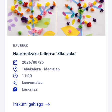
HAURRAK
Haurrentzako tailerra: 'Ziku zaku'
2026/08/25
Tabakalera - Medialab
11:00
Izen-ematea
Euskaraz
Irakurri gehiago