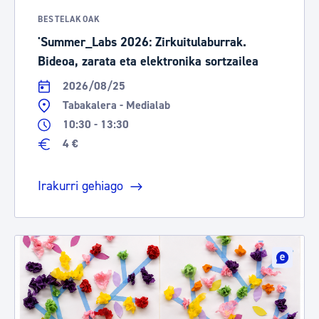
BESTELAKOAK
'Summer_Labs 2026: Zirkuitulaburrak.
Bideoa, zarata eta elektronika sortzailea
2026/08/25
Tabakalera - Medialab
10:30 - 13:30
4 €
Irakurri gehiago