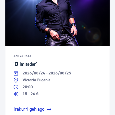
ANTZERKIA
'El Imitador'
2026/08/24 - 2026/08/25
Victoria Eugenia
20:00
15 - 26 €
Irakurri gehiago