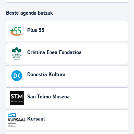
Beste agenda batzuk
Plus 55
Cristina Enea Fundazioa
Donostia Kultura
San Telmo Museoa
Kursaal