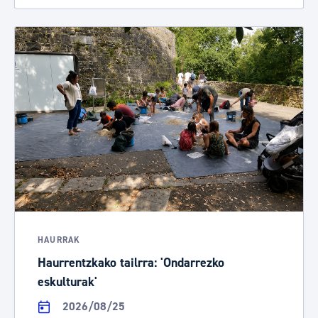
HAURRAK
Haurrentzkako tailrra: 'Ondarrezko
eskulturak'
2026/08/25