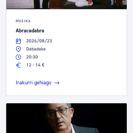
MUSIKA
Abracadabra
2026/08/23
Dabadaba
20:30
12 - 14 €
Irakurri gehiago