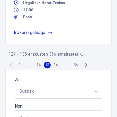
Urgulleko Natur Txokoa
17:00
Doan
Irakurri gehiago
127 - 135 erakusten 316 emaitzetatik.
1
14
15
16
36
...
...
Orrialdea
Orrialdea
Orrialdea
Orrialdea
Orrialdea
Intermediate Pages Use TAB to navigate.
Intermediate Pages Use TAB t
Zer
Non