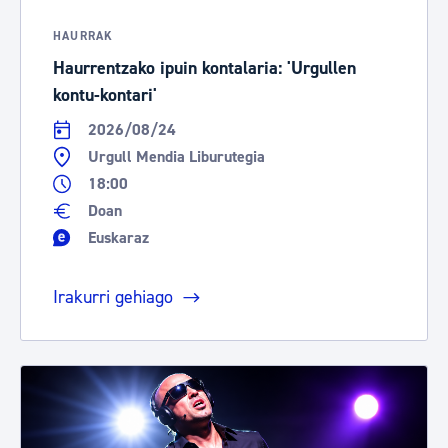
HAURRAK
Haurrentzako ipuin kontalaria: 'Urgullen
kontu-kontari'
2026/08/24
Urgull Mendia Liburutegia
18:00
Doan
Euskaraz
Irakurri gehiago