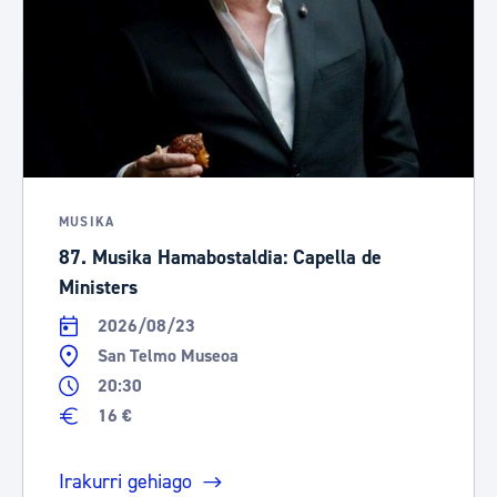
MUSIKA
87. Musika Hamabostaldia: Capella de
Ministers
2026/08/23
San Telmo Museoa
20:30
16 €
Irakurri gehiago