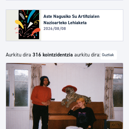
Aste Nagusiko Su Artifizialen
Nazioarteko Lehiaketa
2026/08/08
Aurkitu dira
316 kointzidentzia
aurkitu dira:
Guztiak