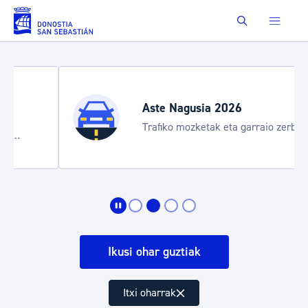
Eduki nagusira joan
Buscar
Aste Nagusia 2026
Trafiko mozketak eta garraio zerbitzu
bereziak
Ikusi ohar guztiak
Itxi oharrak