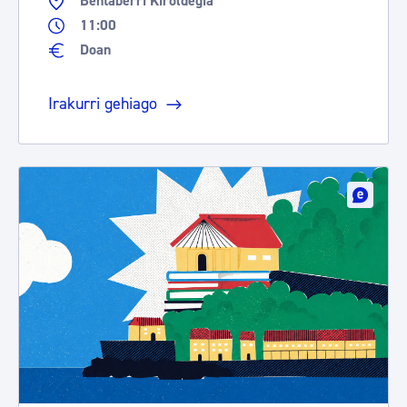
Bentaberri Kiroldegia
11:00
Doan
Irakurri gehiago