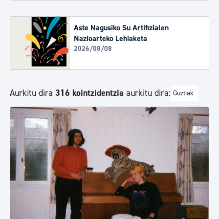
Aste Nagusiko Su Artifizialen
Nazioarteko Lehiaketa
2026/08/08
Aurkitu dira
316 kointzidentzia
aurkitu dira:
Guztiak