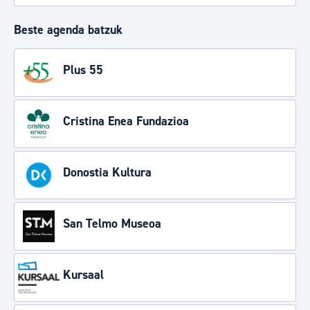
Beste agenda batzuk
Plus 55
Cristina Enea Fundazioa
Donostia Kultura
San Telmo Museoa
Kursaal