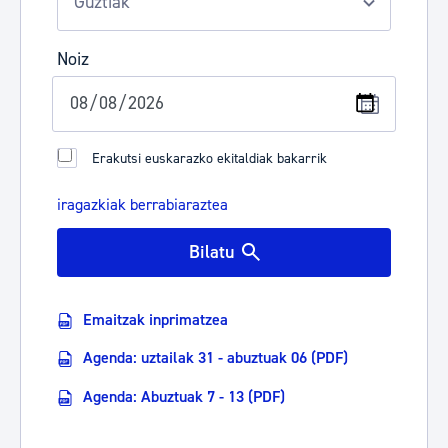
Noiz
Erakutsi euskarazko ekitaldiak bakarrik
iragazkiak berrabiaraztea
Bilatu
Emaitzak inprimatzea
Agenda: uztailak 31 - abuztuak 06 (PDF)
Agenda: Abuztuak 7 - 13 (PDF)