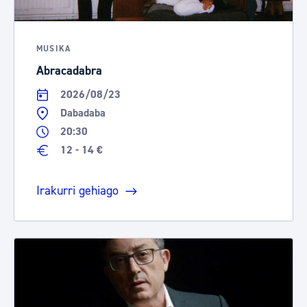
MUSIKA
Abracadabra
2026/08/23
Dabadaba
20:30
12 - 14 €
Irakurri gehiago