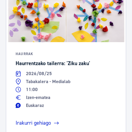
HAURRAK
Haurrentzako tailerra: 'Ziku zaku'
2026/08/25
Tabakalera - Medialab
11:00
Izen-ematea
Euskaraz
Irakurri gehiago