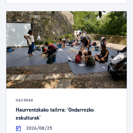
HAURRAK
Haurrentzkako tailrra: 'Ondarrezko
eskulturak'
2026/08/25