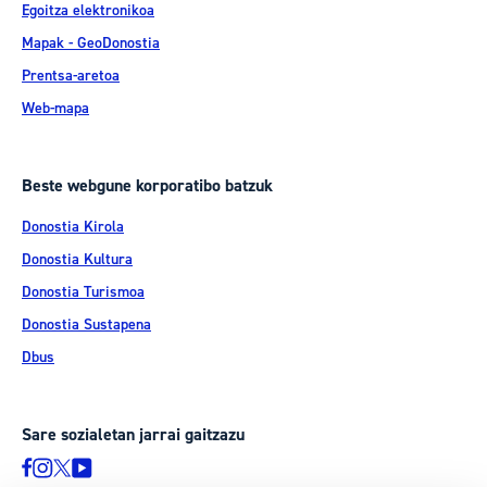
Egoitza elektronikoa
Mapak - GeoDonostia
Prentsa-aretoa
Web-mapa
Beste webgune korporatibo batzuk
Donostia Kirola
Donostia Kultura
Donostia Turismoa
Donostia Sustapena
Dbus
Sare sozialetan jarrai gaitzazu