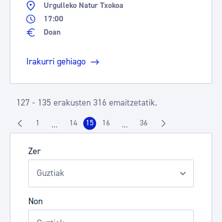
Urgulleko Natur Txokoa
17:00
Doan
Irakurri gehiago
127 - 135 erakusten 316 emaitzetatik.
1
14
15
16
36
...
...
Orrialdea
Orrialdea
Orrialdea
Orrialdea
Orrialdea
Intermediate Pages Use TAB to navigate.
Intermediate Pages Use TAB t
Zer
Non