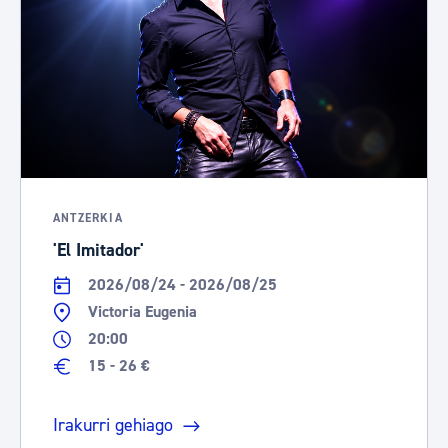
ANTZERKIA
'El Imitador'
2026/08/24 - 2026/08/25
Victoria Eugenia
20:00
15 - 26 €
Irakurri gehiago