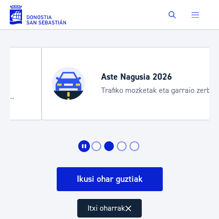
Eduki nagusira joan
Buscar
Aste Nagusia 2026
Trafiko mozketak eta garraio zerbitzu
bereziak
Ikusi ohar guztiak
Itxi oharrak