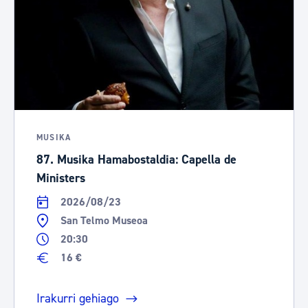
MUSIKA
87. Musika Hamabostaldia: Capella de
Ministers
2026/08/23
San Telmo Museoa
20:30
16 €
Irakurri gehiago