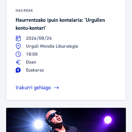
HAURRAK
Haurrentzako ipuin kontalaria: 'Urgullen
kontu-kontari'
2026/08/24
Urgull Mendia Liburutegia
18:00
Doan
Euskaraz
Irakurri gehiago