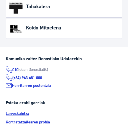
Tabakalera
Koldo Mitxelena
Komunika zaitez Donostiako Udalarekin
(doan Donostiatik)
010
(+34) 943 481 000
Herritarren postontzia
Esteka erabilgarriak
Lan-eskaintza
Kontratatzailearen profila