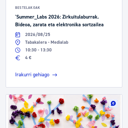
BESTELAKOAK
'Summer_Labs 2026: Zirkuitulaburrak.
Bideoa, zarata eta elektronika sortzailea
2026/08/25
Tabakalera - Medialab
10:30 - 13:30
4 €
Irakurri gehiago