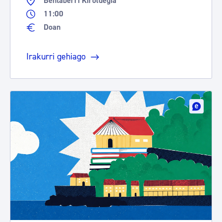
Bentaberri Kiroldegia
11:00
Doan
Irakurri gehiago