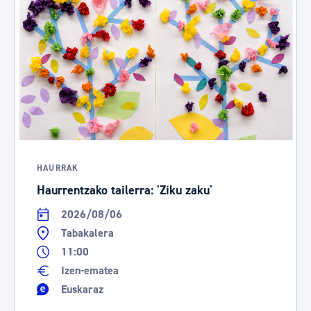
HAURRAK
Haurrentzako tailerra: 'Ziku zaku'
2026/08/06
Tabakalera
11:00
Izen-ematea
Euskaraz