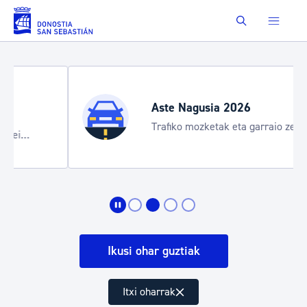
Eduki nagusira joan
Buscar
Aste Nagusia 2026
Trafiko mozketak eta garraio zerbitzu
bereziak
Ikusi ohar guztiak
Itxi oharrak