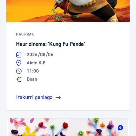
HAURRAK
Haur zinema: 'Kung Fu Panda'
2026/08/06
Aiete K.E
11:00
Doan
Irakurri gehiago