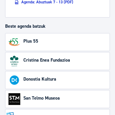
Agenda: Abuztuak 7 - 13 (PDF)
Beste agenda batzuk
Plus 55
Cristina Enea Fundazioa
Donostia Kultura
San Telmo Museoa