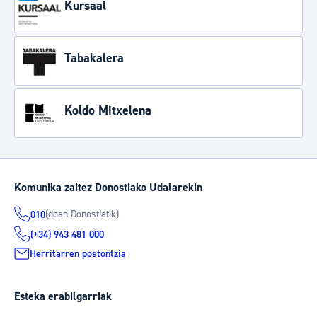
Kursaal
Tabakalera
Koldo Mitxelena
Komunika zaitez Donostiako Udalarekin
(doan Donostiatik)
010
(+34) 943 481 000
Herritarren postontzia
Esteka erabilgarriak