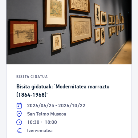
BISITA GIDATUA
Bisita gidatuak: 'Modernitatea marraztu
(1864-1968)'
2026/06/25 - 2026/10/22
San Telmo Museoa
10:30 + 18:00
Izen-ematea