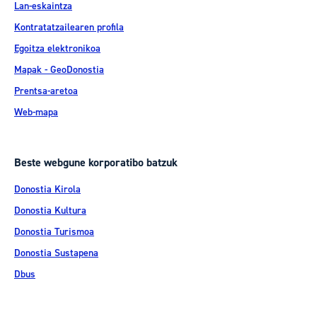
Lan-eskaintza
Kontratatzailearen profila
Egoitza elektronikoa
Mapak - GeoDonostia
Prentsa-aretoa
Web-mapa
Beste webgune korporatibo batzuk
Donostia Kirola
Donostia Kultura
Donostia Turismoa
Donostia Sustapena
Dbus