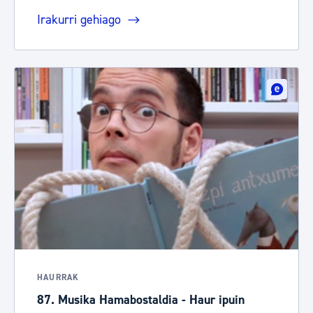
Irakurri gehiago
HAURRAK
87. Musika Hamabostaldia - Haur ipuin