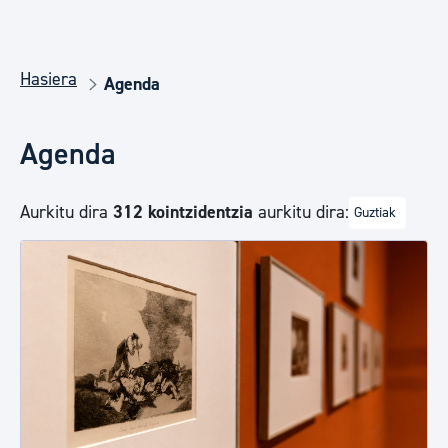
Hasiera
Agenda
Agenda
Aurkitu dira
312 kointzidentzia
aurkitu dira:
Guztiak