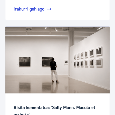
Irakurri gehiago
Bisita komentatua: 'Sally Mann. Macula et
materia'