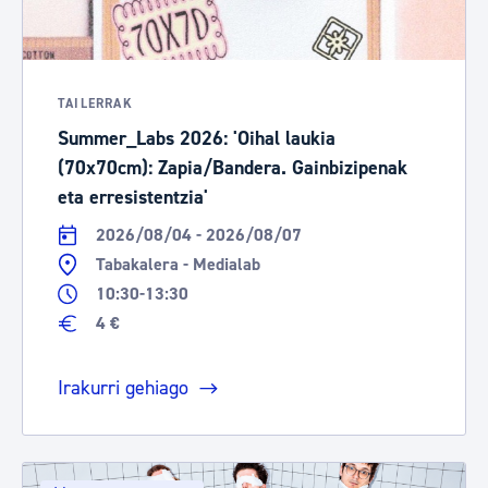
TAILERRAK
Summer_Labs 2026: 'Oihal laukia
(70x70cm): Zapia/Bandera. Gainbizipenak
eta erresistentzia'
2026/08/04 - 2026/08/07
Tabakalera - Medialab
10:30-13:30
4 €
Irakurri gehiago