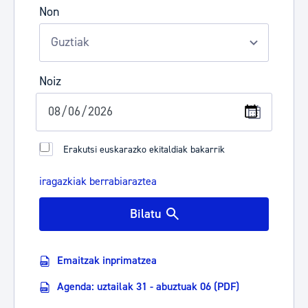
Non
Noiz
Erakutsi euskarazko ekitaldiak bakarrik
iragazkiak berrabiaraztea
Bilatu
Emaitzak inprimatzea
Agenda: uztailak 31 - abuztuak 06 (PDF)