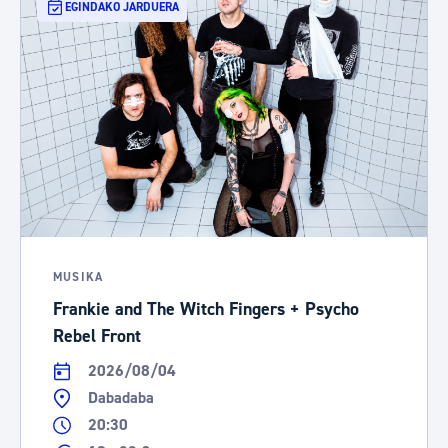
EGINDAKO JARDUERA
MUSIKA
Frankie and The Witch Fingers + Psycho
Rebel Front
2026/08/04
Dabadaba
20:30