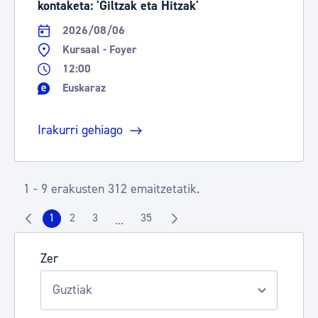
kontaketa: 'Giltzak eta Hitzak'
2026/08/06
Kursaal - Foyer
12:00
Euskaraz
Irakurri gehiago
1 - 9 erakusten 312 emaitzetatik.
1
2
3
35
...
Orrialdea
Orrialdea
Orrialdea
Orrialdea
Intermediate Pages Use TAB to navigate.
Zer