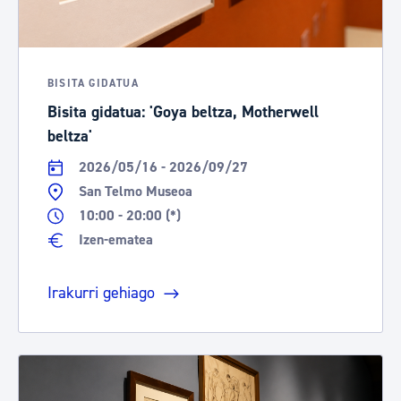
BISITA GIDATUA
Bisita gidatua: 'Goya beltza, Motherwell
beltza'
2026/05/16 - 2026/09/27
San Telmo Museoa
10:00 - 20:00 (*)
Izen-ematea
Irakurri gehiago