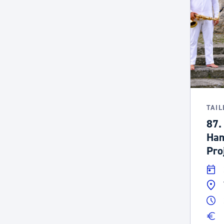
TAI
87.
Ham
Pro