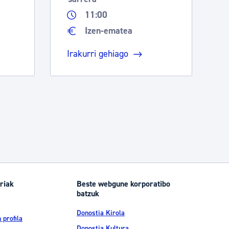
11:00
Izen-ematea
Irakurri gehiago
riak
Beste webgune korporatibo
batzuk
Donostia Kirola
 profila
Donostia Kultura