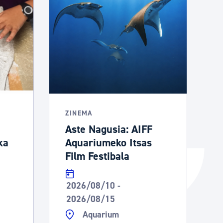
Izapideen katalogoa
Tramitaziorako laguntza
ZINEMA
Aste Nagusia: AIFF
ka
Aquariumeko Itsas
Film Festibala
2026/08/10 -
2026/08/15
Aquarium