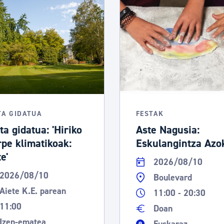
tea
Udal administrazioa
Iragarki ofizialen taula
Egutegi fiskala
enda
Gardentasun ataria
TA GIDATUA
FESTAK
ta gidatua: 'Hiriko
Aste Nagusia:
rpe klimatikoak:
Eskulangintza Azo
e'
2026/08/10
2026/08/10
Boulevard
Aiete K.E. parean
11:00 - 20:30
11:00
Doan
Izen-ematea