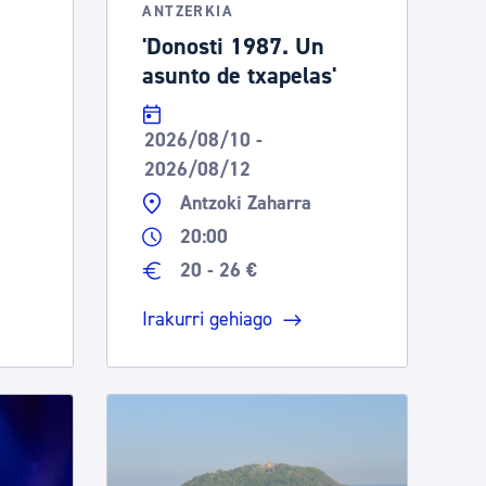
ANTZERKIA
'Donosti 1987. Un
asunto de txapelas'
2026/08/10 -
2026/08/12
Antzoki Zaharra
20:00
20 - 26 €
Irakurri gehiago