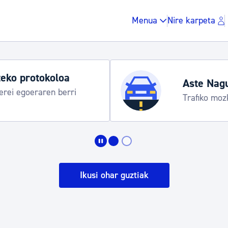
Menua
Nire karpeta
Udako ordut
araua
Udalinfo, Dono
Urgull, Honda
Zergak eta isunak
Etxebizitza eta hirig
Ikusi ohar guztiak
Gune publikoa, ho