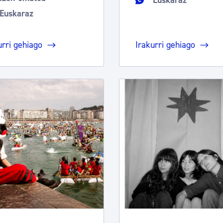
Euskaraz
Euskaraz
urri gehiago
Irakurri gehiago