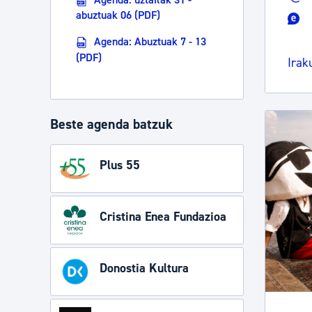
abuztuak 06 (PDF)
Agenda: Abuztuak 7 - 13
(PDF)
Irak
Beste agenda batzuk
Plus 55
Cristina Enea Fundazioa
Donostia Kultura