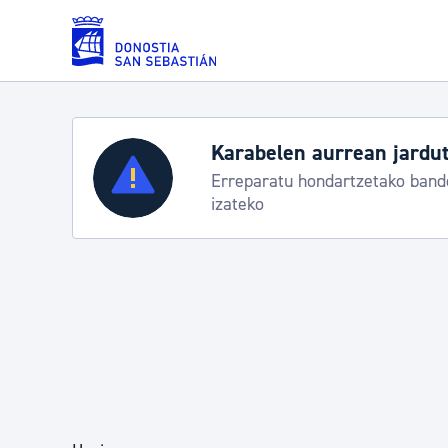
Eduki nagusira joan
Zerbitzuak
Aste Nagusia 2026: egit
Abuztuak 8-15
Errolda eta gai pertsonalak
Gizarte-zerbitzuak
Mugikortasuna