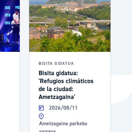
BISITA GIDATUA
Bisita gidatua:
'Refugios climáticos
de la ciudad:
Ametzagaina'
2026/08/11
Ametzagaina parkeko
sarrera