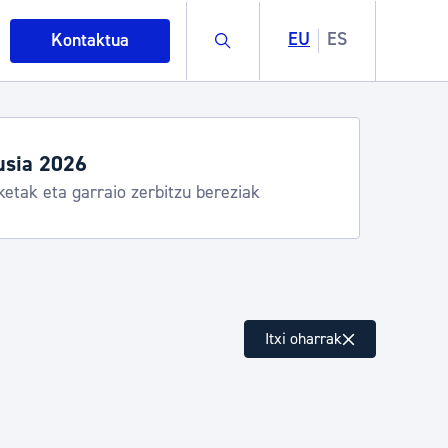
Buscar
EU
ES
Kontaktua
egiak eta zerbitzuak
stia Kirola, Donostia Kultura, San Telmo,
lea, Turismoa
intza
Itxi oharrak
ndakinak eta ingurumena