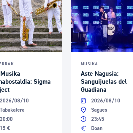
LERRAK
MUSIKA
 Musika
Aste Nagusia:
abostaldia: Sigma
Sanguijuelas del
ject
Guadiana
2026/08/10
2026/08/10
Tabakalera
Sagues
20:00
23:45
15 €
Doan