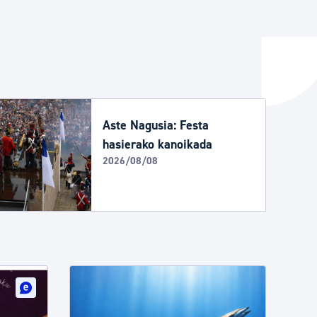
ta enplegua
ubideak eta bizikidetza
Aste Nagusia: Festa
hasierako kanoikada
2026/08/08