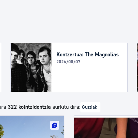
Euskara
Garapen ekonomikoa e
Berdintasuna, Giza Esk
Kontzertua: The Magnolias
2026/08/07
Kultura
Turismoa
dira
322 kointzidentzia
aurkitu dira:
Guztiak