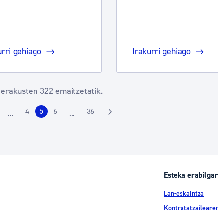
urri gehiago
Irakurri gehiago
 erakusten 322 emaitzetatik.
4
5
6
36
...
...
rrialdea
Orrialdea
Orrialdea
Orrialdea
Orrialdea
Intermediate Pages Use TAB to navigate.
Intermediate Pages Use TAB to navigate.
Esteka erabilgar
Lan-eskaintza
Kontratatzailearen