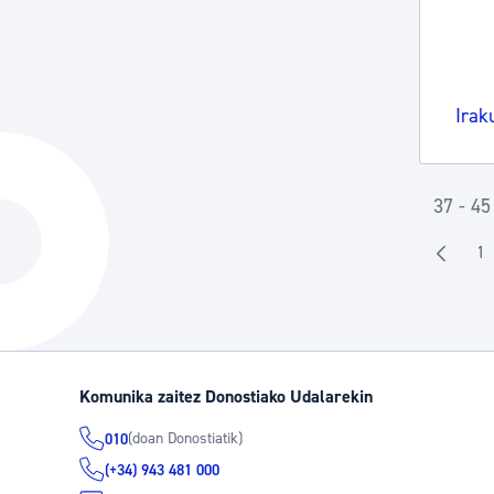
Irak
37 - 45
1
O
Komunika zaitez Donostiako Udalarekin
(doan Donostiatik)
010
(+34) 943 481 000