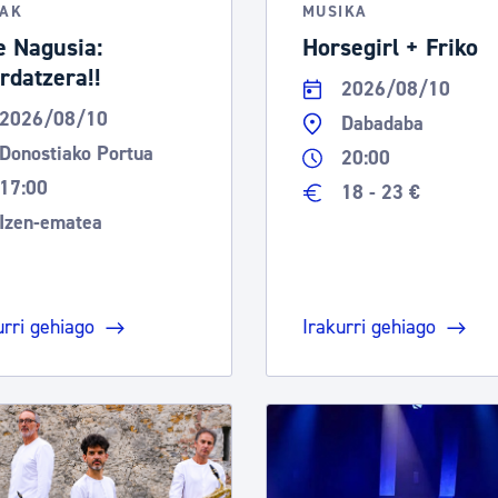
TAK
MUSIKA
e Nagusia:
Horsegirl + Friko
rdatzera!!
2026/08/10
2026/08/10
Dabadaba
Donostiako Portua
20:00
17:00
18 - 23 €
Izen-ematea
urri gehiago
Irakurri gehiago