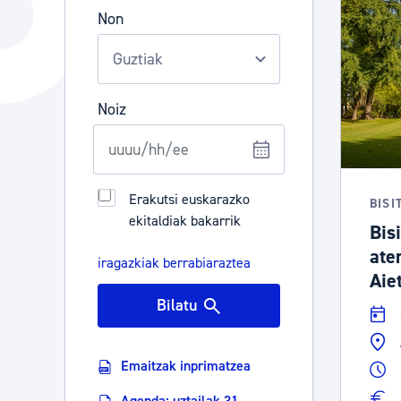
Hiria
Aktualita
Non
Hiria orain
Albisteak
Hiria ezagutu
Abisuak
Noiz
Etorkizuneko hiria
Kultur ag
Erakutsi euskarazko
BISI
ekitaldiak bakarrik
Bisi
ate
iragazkiak berrabiaraztea
Aiet
Bilatu
Emaitzak inprimatzea
Agenda: uztailak 31 -