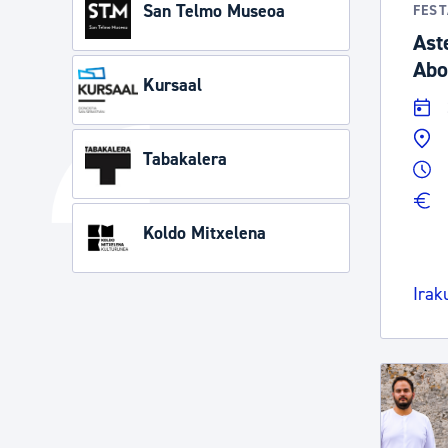
San Telmo Museoa
FES
Ast
Abo
Kursaal
Tabakalera
Koldo Mitxelena
Irak