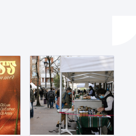
ta enplegua
ubideak eta bizikidetza