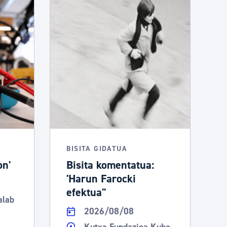
BISITA GIDATUA
on'
Bisita komentatua:
'Harun Farocki
efektua''
alab
2026/08/08