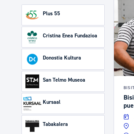
Plus 55
Cristina Enea Fundazioa
Donostia Kultura
San Telmo Museoa
BISI
Bisi
Kursaal
pue
Tabakalera