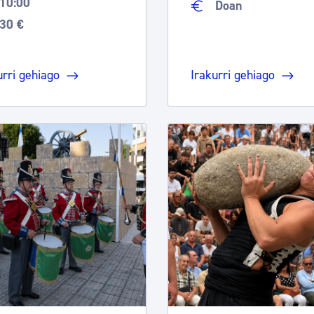
10:00
Doan
30 €
urri gehiago
Irakurri gehiago