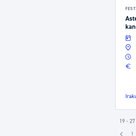
FES
Ast
kan
Irak
19 - 27
1