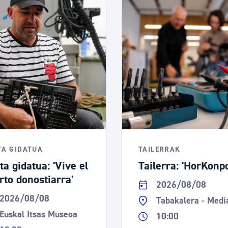
TA GIDATUA
TAILERRAK
ta gidatua: 'Vive el
Tailerra: 'HorKonp
rto donostiarra'
2026/08/08
2026/08/08
Tabakalera - Medi
Euskal Itsas Museoa
10:00