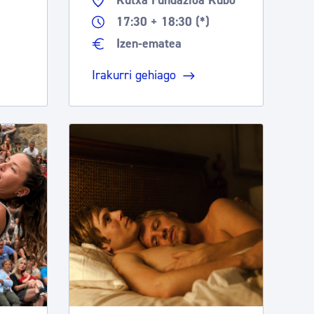
Kutxa Fundazioa Kubo
17:30 + 18:30 (*)
Izen-ematea
Irakurri gehiago