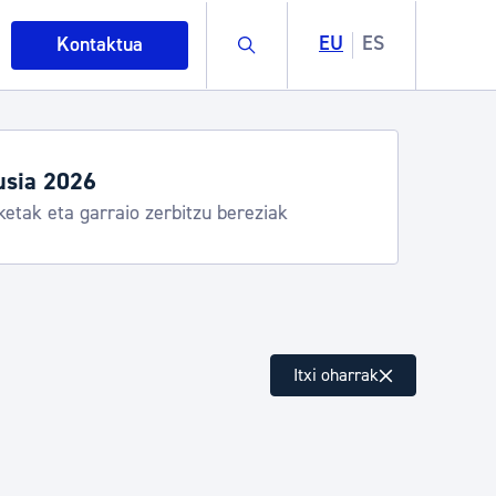
Buscar
EU
ES
Kontaktua
ordutegiak eta zerbitzuak
, Donostia Kirola, Donostia Kultura, San Telmo,
 Hondalea, Turismoa
intza
Itxi oharrak
ndakinak eta ingurumena