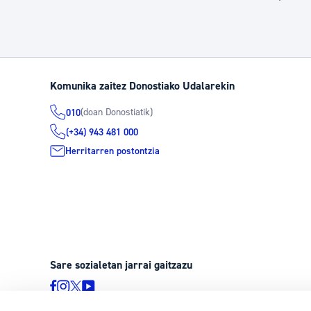
O
Komunika zaitez Donostiako Udalarekin
(doan Donostiatik)
010
(+34) 943 481 000
Herritarren postontzia
Sare sozialetan jarrai gaitzazu