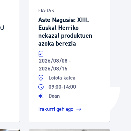
Izapideen katalogoa
FESTAK
Aste Nagusia: XIII.
DJ
Euskal Herriko
Tramitaziorako laguntza
nekazal produktuen
azoka berezia
2026/08/08 -
2026/08/15
Loiola kalea
09:00-14:00
Doan
Irakurri gehiago