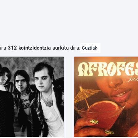
Euskara
Garapen ekonomikoa e
dira
312 kointzidentzia
aurkitu dira:
Guztiak
Berdintasuna, Giza Esk
Kultura
Turismoa