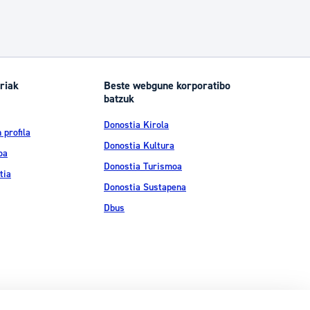
riak
Beste webgune korporatibo
batzuk
Donostia Kirola
 profila
Donostia Kultura
oa
Donostia Turismoa
tia
Donostia Sustapena
Dbus