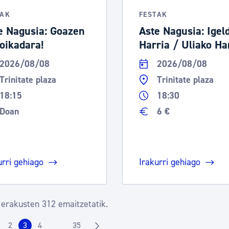
TAK
FESTAK
e Nagusia: Goazen
Aste Nagusia: Igel
oikadara!
Harria / Uliako Ha
2026/08/08
2026/08/08
Trinitate plaza
Trinitate plaza
18:15
18:30
Doan
6 €
urri gehiago
Irakurri gehiago
 erakusten 312 emaitzetatik.
2
3
4
35
...