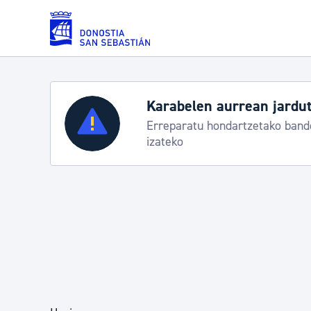
Eduki nagusira joan
Zerbitzuak
Aste Nagusia 2026:
k
Abuztuak 8-15
Errolda eta gai pertsonalak
Gizarte-zerbitzuak
Mugikortasuna