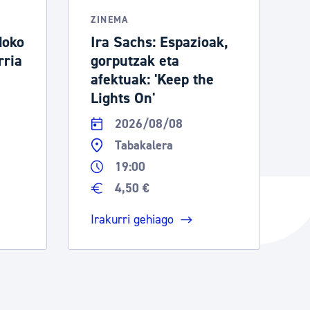
ZINEMA
doko
Ira Sachs: Espazioak,
rria
gorputzak eta
afektuak: 'Keep the
Lights On'
2026/08/08
Tabakalera
19:00
4,50 €
Irakurri gehiago