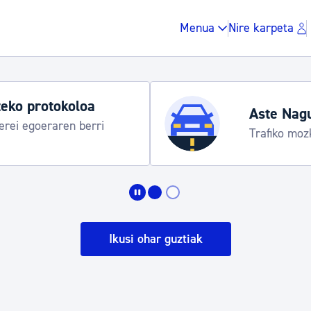
Menua
Nire karpeta
Udako 
 egitaraua
Udalinfo
Urgull,
Zergak eta isunak
Etxebizitza eta hirig
Ikusi ohar guztiak
Gune publikoa, ho