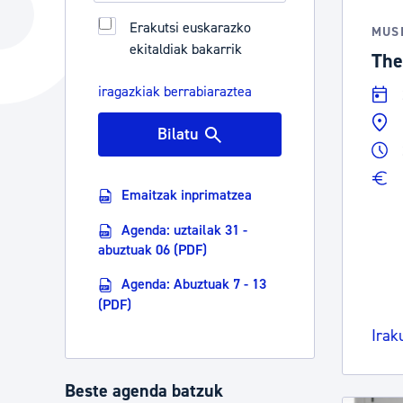
Hiria
Aktualita
Erakutsi euskarazko
MUS
ekitaldiak bakarrik
Hiria orain
Albisteak
The
Hiria ezagutu
Abisuak
iragazkiak berrabiaraztea
Etorkizuneko hiria
Kultur ag
Bilatu
Emaitzak inprimatzea
Agenda: uztailak 31 -
abuztuak 06 (PDF)
Agenda: Abuztuak 7 - 13
(PDF)
Irak
Beste agenda batzuk