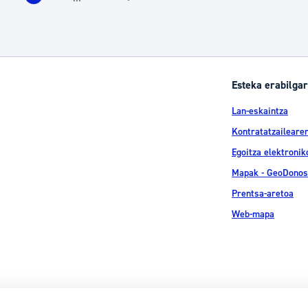
rrialdea
Orrialdea
Orrialdea
Orrialdea
Orrialdea
Intermediate Pages Use TAB to navigate.
Esteka erabilgar
Lan-eskaintza
Kontratatzailearen
Egoitza elektronik
Mapak - GeoDonos
Prentsa-aretoa
Web-mapa