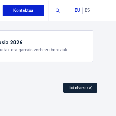
Buscar
EU
ES
Kontaktua
dutegiak eta zerbitzuak
Donostia Kirola, Donostia Kultura, San Telmo,
ndalea, Turismoa
intza
Itxi oharrak
ndakinak eta ingurumena