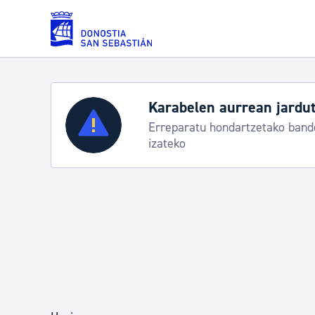
Eduki nagusira joan
Zerbitzuak
Aste Nagusia 2026: e
Abuztuak 8-15
Errolda eta gai pertsonalak
Gizarte-zerbitzuak
Mugikortasuna