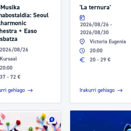
 Musika
'La ternura'
abostaldia: Seoul
lharmonic
2026/08/26 -
hestra + Easo
2026/08/30
sbatza
Victoria Eugenia
2026/08/26
20:00
Kursaal
20 - 29 €
20:00
37 - 72 €
urri gehiago
Irakurri gehiago