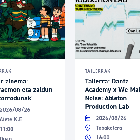
tea
Udal administrazioa
Iragarki ofizialen taula
Egutegi fiskala
enda
Gardentasun ataria
RRAK
TAILERRAK
r zinema:
Tailerra: Dantz
raemon eta zaldun
Academy x We Ma
orrodunak'
Noise: Ableton
Production Lab
2026/08/26
2026/08/26
Aiete K.E
Tabakalera
11:00
16:00
Doan