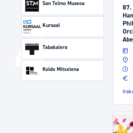
San Telmo Museoa
87.
Ham
Phi
Kursaal
Orc
Abe
Tabakalera
Koldo Mitxelena
Irak