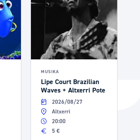
MUSIKA
Lipe Court Brazilian
Waves + Altxerri Pote
2026/08/27
Altxerri
20:00
5 €