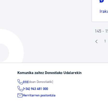
Irak
145 - 1
1
O
Komunika zaitez Donostiako Udalarekin
(doan Donostiatik)
010
(+34) 943 481 000
Herritarren postontzia