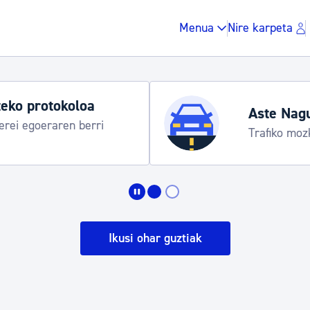
Menua
Nire karpeta
Udako or
gitaraua
Udalinfo, 
Urgull, Ho
Zergak eta isunak
Etxebizitza eta hirig
Ikusi ohar guztiak
Gune publikoa, ho