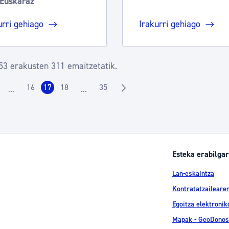
Euskaraz
urri gehiago
Irakurri gehiago
53 erakusten 311 emaitzetatik.
16
17
18
35
...
...
rrialdea
Orrialdea
Orrialdea
Orrialdea
Orrialdea
Intermediate Pages Use TAB to navigate.
Intermediate Pages Use TAB to navigate.
Esteka erabilgar
Lan-eskaintza
Kontratatzailearen
Egoitza elektronik
Mapak - GeoDonos