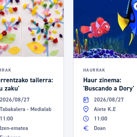
RRAK
HAURRAK
rrentzako tailerra:
Haur zinema:
ku zaku'
'Buscando a Dory'
2026/08/27
2026/08/27
Tabakalera - Medialab
Aiete K.E
11:00
11:00
Izen-ematea
Doan