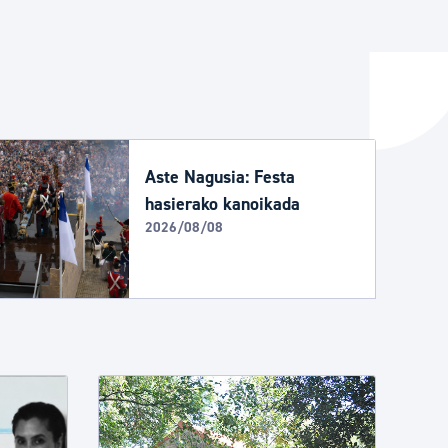
ta enplegua
ubideak eta bizikidetza
Aste Nagusia: Festa
hasierako kanoikada
2026/08/08