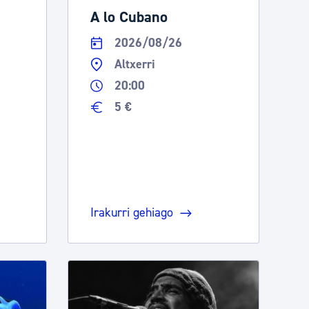
A lo Cubano
2026/08/26
Altxerri
20:00
5 €
Irakurri gehiago