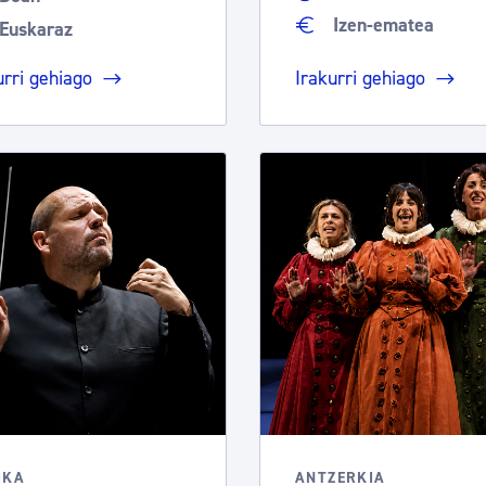
Izen-ematea
Euskaraz
urri gehiago
Irakurri gehiago
IKA
ANTZERKIA