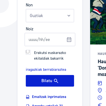
Hiria
Aktualita
Non
Hiria orain
Albisteak
Hiria ezagutu
Abisuak
Noiz
Etorkizuneko hiria
Kultur ag
Erakutsi euskarazko
HAU
ekitaldiak bakarrik
Hau
'Do
iragazkiak berrabiaraztea
moz
Bilatu
Emaitzak inprimatzea
Agenda: uztailak 31 -