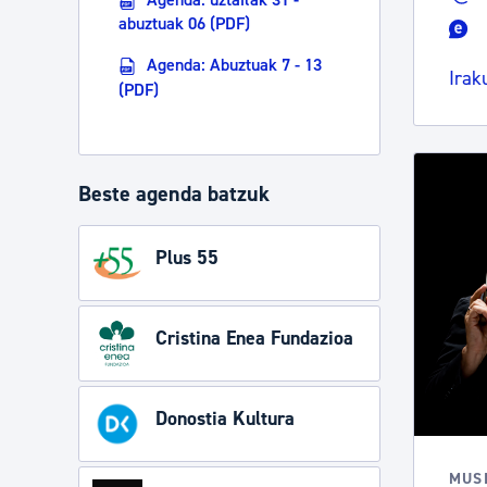
abuztuak 06 (PDF)
Agenda: Abuztuak 7 - 13
Irak
(PDF)
Beste agenda batzuk
Plus 55
Cristina Enea Fundazioa
Donostia Kultura
MUS