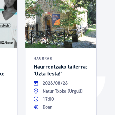
Izapideen katalogoa
Tramitaziorako laguntza
HAURRAK
Haurrentzako tailerra:
ke
'Uzta festa!'
2026/08/26
Natur Txoko (Urgull)
17:00
Doan