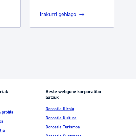
Irakurri gehiago
riak
Beste webgune korporatibo
batzuk
Donostia Kirola
 profila
Donostia Kultura
oa
Donostia Turismoa
tia