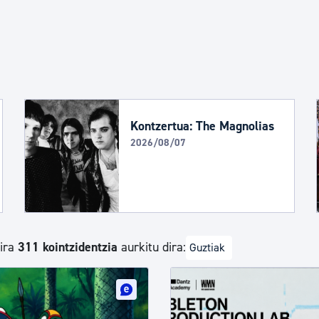
Euskara
Garapen ekonomikoa e
Berdintasuna, Giza Esk
Kontzertua: The Magnolias
2026/08/07
Kultura
Turismoa
dira
311 kointzidentzia
aurkitu dira:
Guztiak