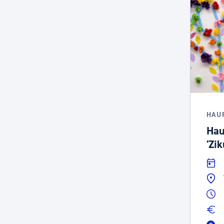
HAU
Hau
'Zi