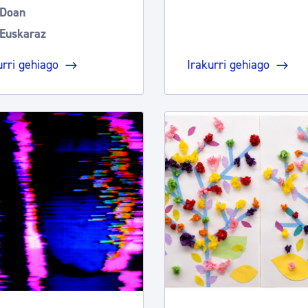
Doan
Euskaraz
urri gehiago
Irakurri gehiago