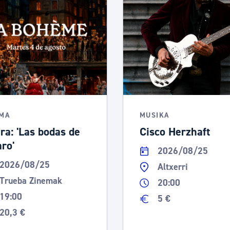
EMA
MUSIKA
ra: 'Las bodas de
Cisco Herzhaft
aro'
2026/08/25
2026/08/25
Altxerri
Trueba Zinemak
20:00
19:00
5 €
20,3 €