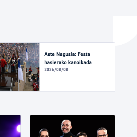
ta enplegua
ubideak eta bizikidetza
Aste Nagusia: Festa
hasierako kanoikada
2026/08/08