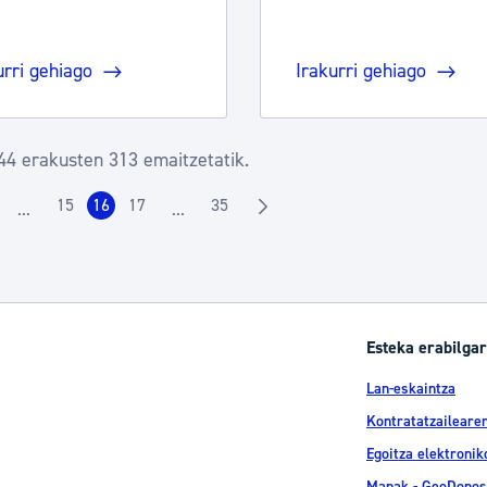
urri gehiago
Irakurri gehiago
44 erakusten 313 emaitzetatik.
15
16
17
35
...
...
rrialdea
Orrialdea
Orrialdea
Orrialdea
Orrialdea
Intermediate Pages Use TAB to navigate.
Intermediate Pages Use TAB to navigate.
Esteka erabilgar
Lan-eskaintza
Kontratatzailearen
Egoitza elektronik
Mapak - GeoDonos