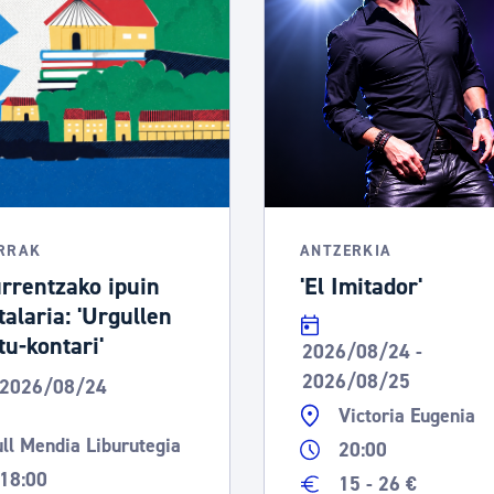
tea
Udal administrazioa
Iragarki ofizialen taula
Egutegi fiskala
enda
Gardentasun ataria
RRAK
ANTZERKIA
rrentzako ipuin
'El Imitador'
talaria: 'Urgullen
tu-kontari'
2026/08/24 -
2026/08/25
2026/08/24
Victoria Eugenia
ll Mendia Liburutegia
20:00
18:00
15 - 26 €