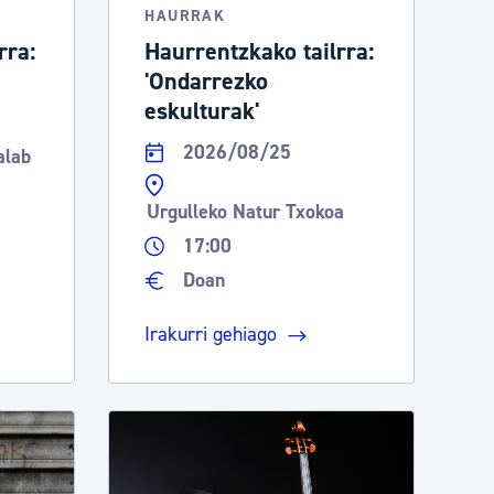
HAURRAK
rra:
Haurrentzkako tailrra:
'Ondarrezko
eskulturak'
2026/08/25
alab
Urgulleko Natur Txokoa
17:00
Doan
Irakurri gehiago