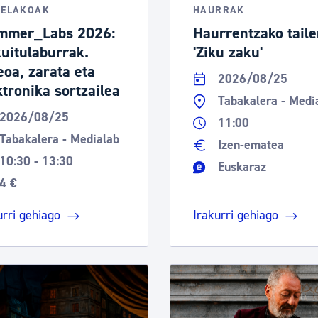
TELAKOAK
HAURRAK
mmer_Labs 2026:
Haurrentzako taile
kuitulaburrak.
'Ziku zaku'
eoa, zarata eta
2026/08/25
ktronika sortzailea
Tabakalera - Medi
2026/08/25
11:00
Tabakalera - Medialab
Izen-ematea
10:30 - 13:30
Euskaraz
4 €
urri gehiago
Irakurri gehiago