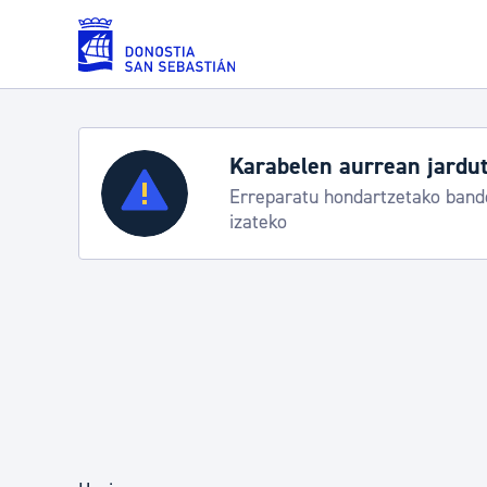
Eduki nagusira joan
Zerbitzuak
Aste Nagusia 2026: egit
Abuztuak 8-15
Errolda eta gai pertsonalak
Gizarte-zerbitzuak
Mugikortasuna