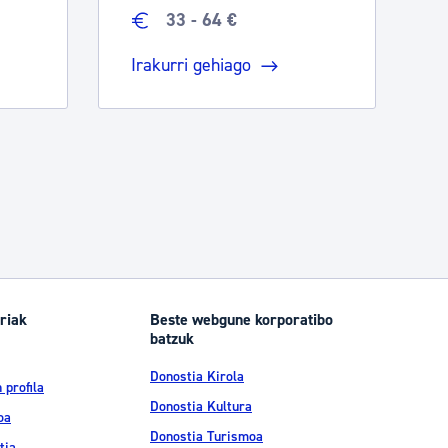
33 - 64 €
Irakurri gehiago
riak
Beste webgune korporatibo
batzuk
Donostia Kirola
 profila
Donostia Kultura
oa
Donostia Turismoa
tia