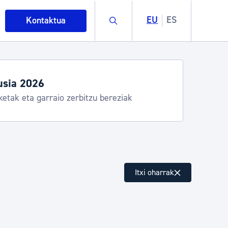
Buscar
EU
ES
Kontaktua
egiak eta zerbitzuak
stia Kirola, Donostia Kultura, San Telmo,
lea, Turismoa
intza
Itxi oharrak
ndakinak eta ingurumena