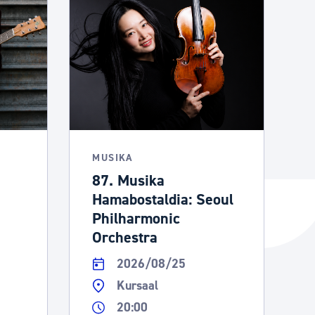
MUSIKA
87. Musika
Hamabostaldia: Seoul
Philharmonic
Orchestra
2026/08/25
Kursaal
20:00