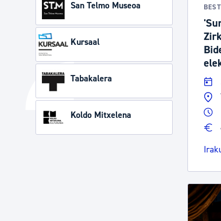
San Telmo Museoa
BES
'Su
Zir
Kursaal
Bid
ele
Tabakalera
Koldo Mitxelena
Irak