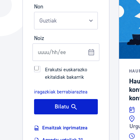
Hiria
Aktualita
Non
Hiria orain
Albisteak
Hiria ezagutu
Abisuak
Noiz
Etorkizuneko hiria
Kultur ag
Erakutsi euskarazko
HAU
ekitaldiak bakarrik
Hau
kon
iragazkiak berrabiaraztea
kon
Bilatu
Urgu
Emaitzak inprimatzea
Agenda: uztailak 31 -