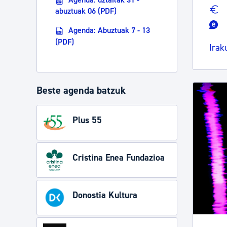
abuztuak 06 (PDF)
Agenda: Abuztuak 7 - 13
(PDF)
Irak
Beste agenda batzuk
Plus 55
Cristina Enea Fundazioa
Donostia Kultura