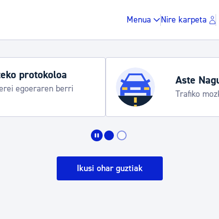
Menua
Nire karpeta
Udako ordut
araua
Udalinfo, Dono
Urgull, Honda
Zergak eta isunak
Etxebizitza eta hirig
Ikusi ohar guztiak
Gune publikoa, ho