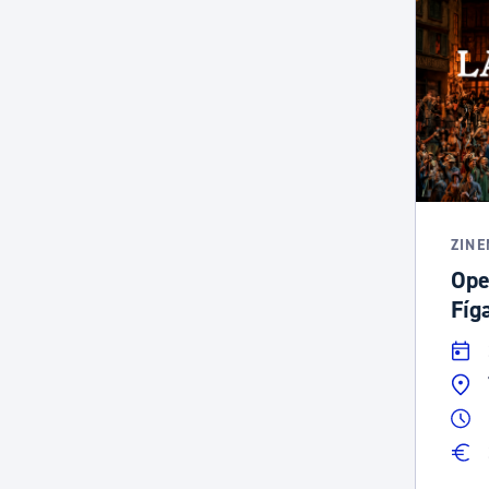
ZIN
Ope
Fíg