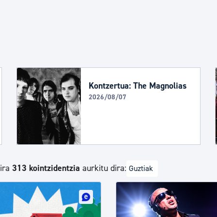
Euskara
Garapen ekonomikoa e
Berdintasuna, Giza Esk
Kontzertua: The Magnolias
2026/08/07
Kultura
Turismoa
dira
313 kointzidentzia
aurkitu dira:
Guztiak