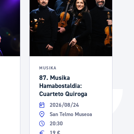
Izapideen katalogoa
Tramitaziorako laguntza
MUSIKA
87. Musika
Hamabostaldia:
Cuarteto Quiroga
2026/08/24
San Telmo Museoa
20:30
19 €