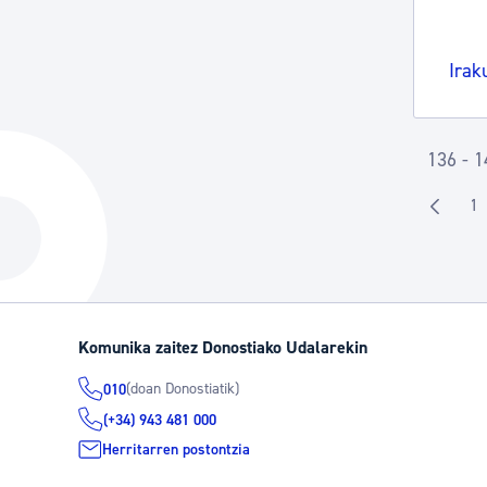
Irak
136 - 1
1
O
Komunika zaitez Donostiako Udalarekin
(doan Donostiatik)
010
(+34) 943 481 000
Herritarren postontzia