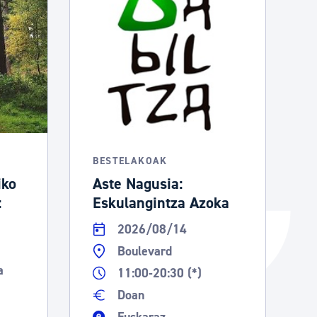
Izapideen katalogoa
Tramitaziorako laguntza
BESTELAKOAK
iko
Aste Nagusia:
:
Eskulangintza Azoka
2026/08/14
Boulevard
a
11:00-20:30 (*)
Doan