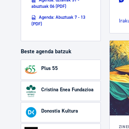
abuztuak 06 (PDF)
Agenda: Abuztuak 7 - 13
Irak
(PDF)
Beste agenda batzuk
Plus 55
Cristina Enea Fundazioa
Donostia Kultura
ZIN