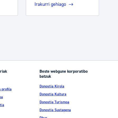
Irakurri gehiago
riak
Beste webgune korporatibo
batzuk
Donostia Kirola
 profila
Donostia Kultura
oa
Donostia Turismoa
tia
Donostia Sustapena
Dbus