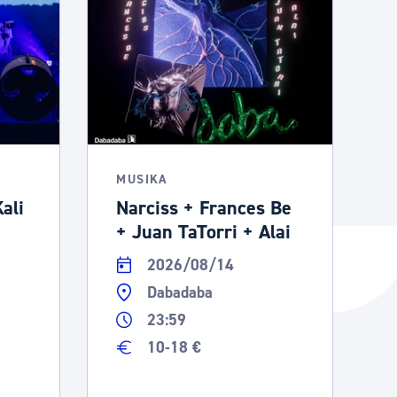
MUSIKA
ali
Narciss + Frances Be
+ Juan TaTorri + Alai
2026/08/14
Dabadaba
23:59
10-18 €