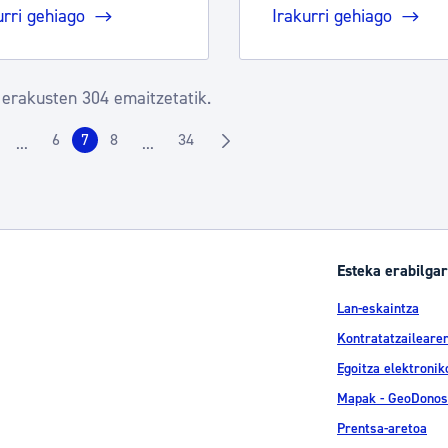
urri gehiago
Irakurri gehiago
 erakusten 304 emaitzetatik.
6
7
8
34
...
...
rrialdea
Orrialdea
Orrialdea
Orrialdea
Orrialdea
Intermediate Pages Use TAB to navigate.
Intermediate Pages Use TAB to navigate.
Esteka erabilgar
Lan-eskaintza
Kontratatzailearen
Egoitza elektronik
Mapak - GeoDonos
Prentsa-aretoa