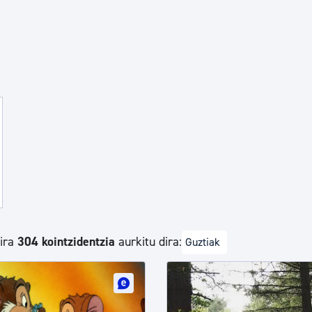
Euskara
Garapen ekonomikoa e
Berdintasuna, Giza Esk
Kultura
Turismoa
dira
304 kointzidentzia
aurkitu dira:
Guztiak