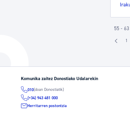
Irak
55 - 63
1
O
Komunika zaitez Donostiako Udalarekin
(doan Donostiatik)
010
(+34) 943 481 000
Herritarren postontzia