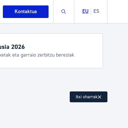
Buscar
EU
ES
Kontaktua
tegiak eta zerbitzuak
ostia Kirola, Donostia Kultura, San Telmo,
alea, Turismoa
intza
Itxi oharrak
ndakinak eta ingurumena