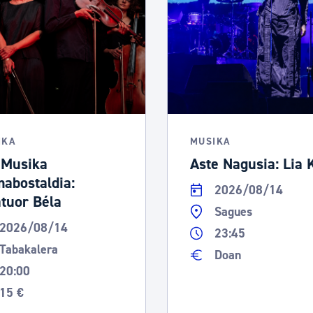
IKA
MUSIKA
 Musika
Aste Nagusia: Lia K
abostaldia:
2026/08/14
tuor Béla
Sagues
2026/08/14
23:45
Tabakalera
Doan
20:00
15 €