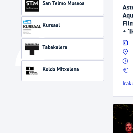
San Telmo Museoa
Ast
Aqu
Film
Kursaal
+ 'I
Tabakalera
Koldo Mitxelena
Irak