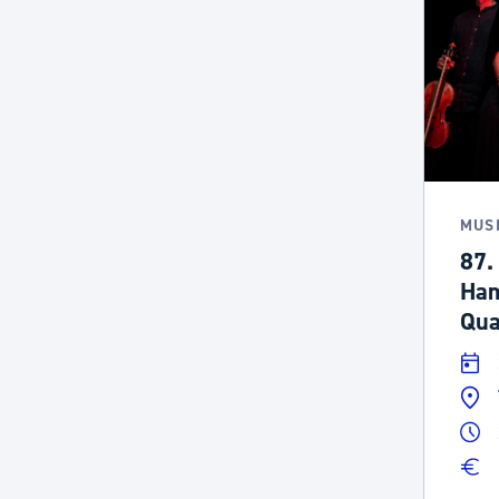
MUS
87.
Ham
Qua