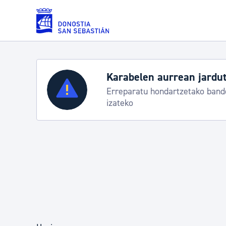
Eduki nagusira joan
Zerbitzuak
Aste Nagusia 2026: egi
Abuztuak 8-15
Errolda eta gai pertsonalak
Gizarte-zerbitzuak
Mugikortasuna