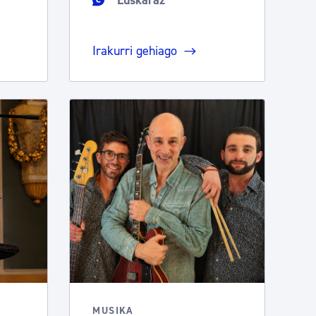
Euskaraz
Irakurri gehiago
MUSIKA