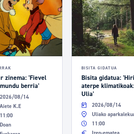
tea
Udal administrazioa
Iragarki ofizialen taula
Egutegi fiskala
enda
Gardentasun ataria
RRAK
BISITA GIDATUA
r zinema: 'Fievel
Bisita gidatua: 'Hir
 mundu berria'
aterpe klimatikoak
Ulia'
2026/08/14
2026/08/14
Aiete K.E
Uliako aparkaleku
11:00
11:00
Doan
Izen-ematea