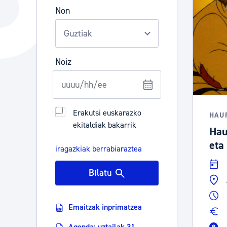
Hiria
Aktualita
Non
Hiria orain
Albisteak
Hiria ezagutu
Abisuak
Noiz
Etorkizuneko hiria
Kultur ag
Erakutsi euskarazko
HAU
ekitaldiak bakarrik
Hau
eta
iragazkiak berrabiaraztea
Bilatu
Emaitzak inprimatzea
Agenda: uztailak 31 -