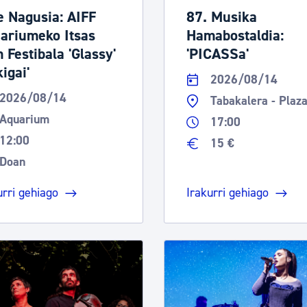
e Nagusia: AIFF
87. Musika
ariumeko Itsas
Hamabostaldia:
 Festibala 'Glassy'
'PICASSa'
kigai'
2026/08/14
2026/08/14
Tabakalera - Plaz
Aquarium
17:00
12:00
15 €
Doan
urri gehiago
Irakurri gehiago