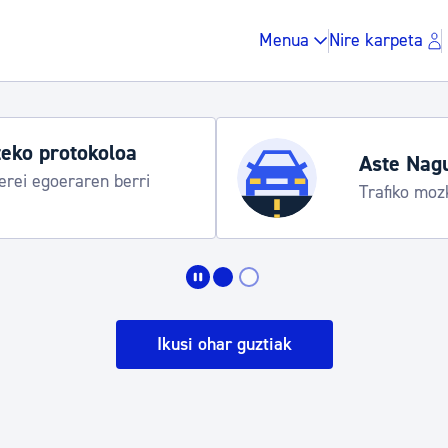
Menua
Nire karpeta
Udako ordu
taraua
Udalinfo, Don
Urgull, Hond
Zergak eta isunak
Etxebizitza eta hirig
Ikusi ohar guztiak
Gune publikoa, ho