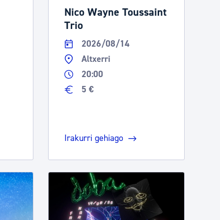
Nico Wayne Toussaint
Trio
2026/08/14
Altxerri
a
20:00
5 €
Irakurri gehiago