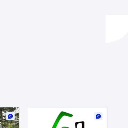
ta enplegua
ubideak eta bizikidetza