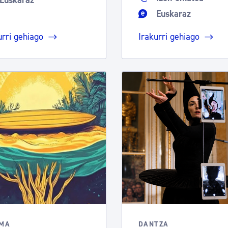
Euskaraz
Euskaraz
urri gehiago
Irakurri gehiago
EMA
DANTZA