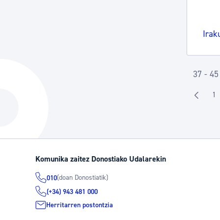
Irak
37 - 45
1
O
Komunika zaitez Donostiako Udalarekin
(doan Donostiatik)
010
(+34) 943 481 000
Herritarren postontzia