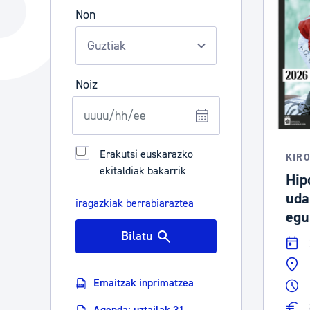
Hiria
Aktualita
Non
Hiria orain
Albisteak
Hiria ezagutu
Abisuak
Noiz
Etorkizuneko hiria
Kultur ag
Erakutsi euskarazko
KIR
ekitaldiak bakarrik
Hip
uda
iragazkiak berrabiaraztea
egu
Bilatu
Emaitzak inprimatzea
Agenda: uztailak 31 -