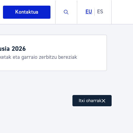
Buscar
EU
ES
Kontaktua
tegiak eta zerbitzuak
stia Kirola, Donostia Kultura, San Telmo,
lea, Turismoa
intza
Itxi oharrak
ndakinak eta ingurumena