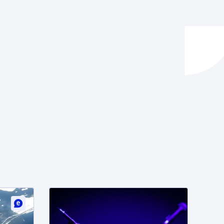
ta enplegua
ubideak eta bizikidetza