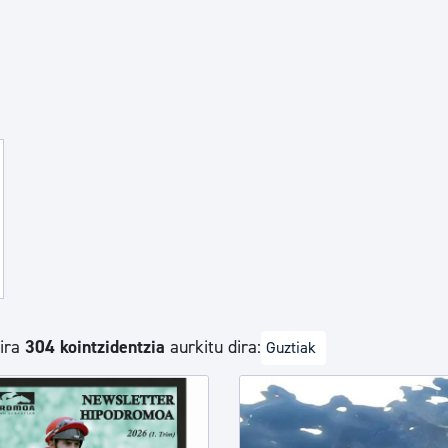
Euskara
Garapen ekonomikoa e
Berdintasuna, Giza Esk
Kultura
Turismoa
dira
304 kointzidentzia
aurkitu dira:
Guztiak