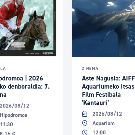
tea
Udal administrazioa
Iragarki ofizialen taula
Egutegi fiskala
enda
Gardentasun ataria
OLA
ZINEMA
odromoa | 2026
Aste Nagusia: AIFF
ko denboraldia: 7.
Aquariumeko Itsas
na
Film Festibala
'Kantauri'
2026/08/12
2026/08/12
Hipodromoa
Aquarium
11:30
12:00
8-16 €