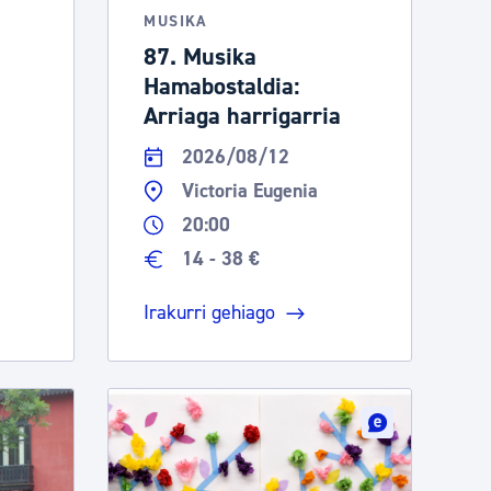
MUSIKA
87. Musika
Hamabostaldia:
Arriaga harrigarria
2026/08/12
Victoria Eugenia
20:00
14 - 38 €
Irakurri gehiago