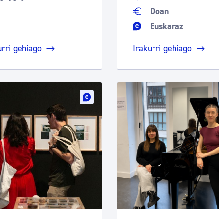
Doan
Euskaraz
urri gehiago
Irakurri gehiago