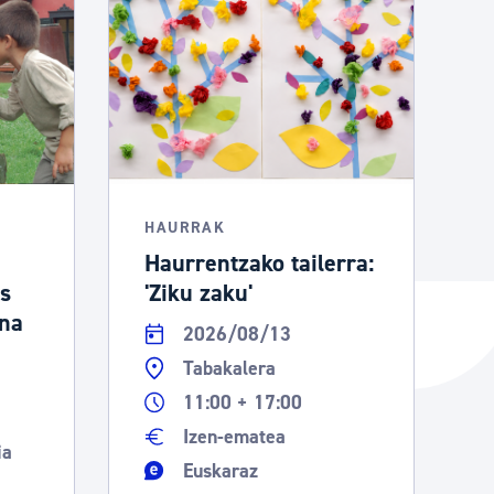
HAURRAK
Haurrentzako tailerra:
os
'Ziku zaku'
ina
2026/08/13
Tabakalera
11:00 + 17:00
Izen-ematea
ia
Euskaraz