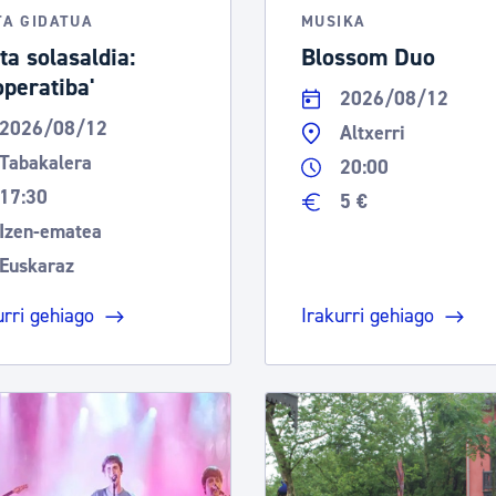
TA GIDATUA
MUSIKA
ta solasaldia:
Blossom Duo
operatiba'
2026/08/12
2026/08/12
Altxerri
Tabakalera
20:00
17:30
5 €
Izen-ematea
Euskaraz
urri gehiago
Irakurri gehiago