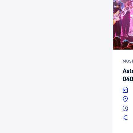
MUS
Ast
04