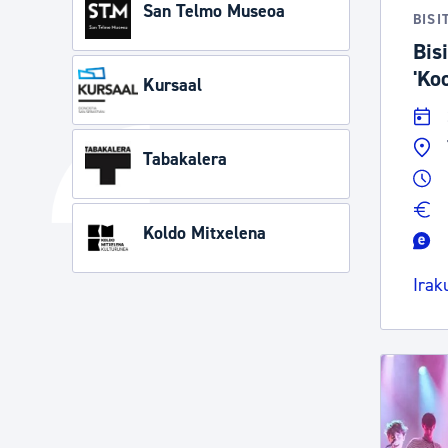
San Telmo Museoa
BISI
Bisi
'Ko
Kursaal
Tabakalera
Koldo Mitxelena
Irak