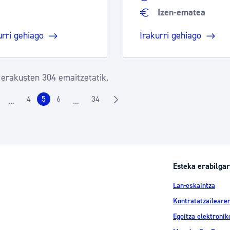
Izen-ematea
urri gehiago
Irakurri gehiago
 erakusten 304 emaitzetatik.
4
5
6
34
...
...
rrialdea
Orrialdea
Orrialdea
Orrialdea
Orrialdea
Intermediate Pages Use TAB to navigate.
Intermediate Pages Use TAB to navigate.
Esteka erabilgar
Lan-eskaintza
Kontratatzailearen
Egoitza elektronik