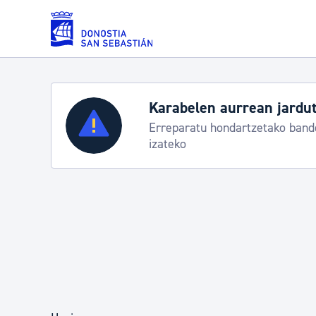
Eduki nagusira joan
Zerbitzuak
Aste Nagusia 2026: egit
Abuztuak 8-15
Errolda eta gai pertsonalak
Gizarte-zerbitzuak
Mugikortasuna