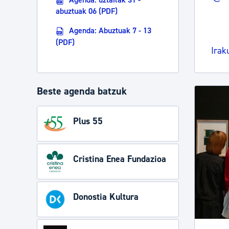
abuztuak 06 (PDF)
Agenda: Abuztuak 7 - 13
(PDF)
Irak
Beste agenda batzuk
Plus 55
Cristina Enea Fundazioa
Donostia Kultura