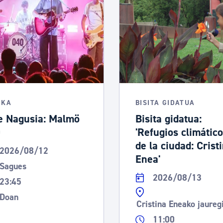
IKA
BISITA GIDATUA
e Nagusia: Malmö
Bisita gidatua:
0
'Refugios climátic
de la ciudad: Crist
2026/08/12
Enea'
Sagues
2026/08/13
23:45
Doan
Cristina Eneako jaureg
11:00