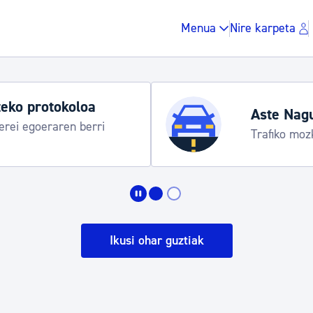
Menua
Nire karpeta
Udako ordu
araua
Udalinfo, Dono
Urgull, Honda
Zergak eta isunak
Etxebizitza eta hirig
Ikusi ohar guztiak
Gune publikoa, ho