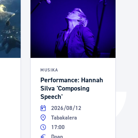
Izapideen katalogoa
Tramitaziorako laguntza
MUSIKA
Performance: Hannah
Silva 'Composing
Speech'
2026/08/12
Tabakalera
17:00
Doan