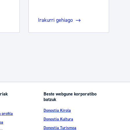
Irakurri gehiago
riak
Beste webgune korporatibo
batzuk
Donostia Kirola
 profila
Donostia Kultura
oa
Donostia Turismoa