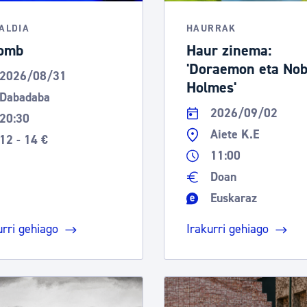
ALDIA
HAURRAK
omb
Haur zinema:
'Doraemon eta Nob
2026/08/31
Holmes'
Dabadaba
2026/09/02
20:30
Aiete K.E
12 - 14 €
11:00
Doan
Euskaraz
urri gehiago
Irakurri gehiago