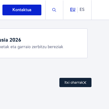
Buscar
EU
ES
Kontaktua
Udako ordutegiak eta zerbitzuak
Udalinfo, Donostia Kirola, Donostia Kultura, San Telm
Urgull, Hondalea, Turismoa
intza
Itxi oharrak
ndakinak eta ingurumena