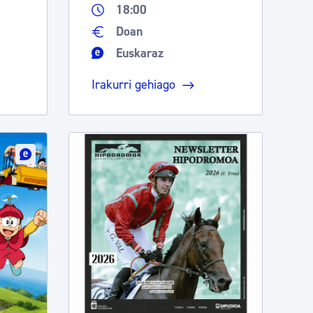
18:00
Doan
Euskaraz
Irakurri gehiago