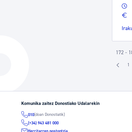
Irak
172 - 1
1
O
Komunika zaitez Donostiako Udalarekin
(doan Donostiatik)
010
(+34) 943 481 000
Herritarren postontzia