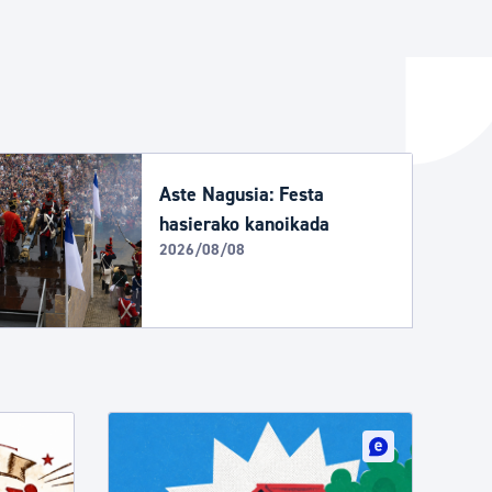
ta enplegua
ubideak eta bizikidetza
Aste Nagusia: Festa
hasierako kanoikada
2026/08/08