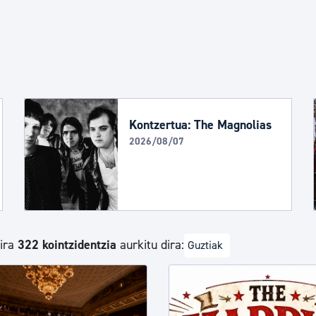
Euskara
Garapen ekonomikoa e
Berdintasuna, Giza Esk
Kontzertua: The Magnolias
2026/08/07
Kultura
Turismoa
dira
322 kointzidentzia
aurkitu dira:
Guztiak