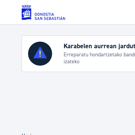
Eduki nagusira joan
Zerbitzuak
Aste Na
rbitzu bereziak
Abuztuak 
Errolda eta gai pertsonalak
Gizarte-zerbitzuak
Mugikortasuna