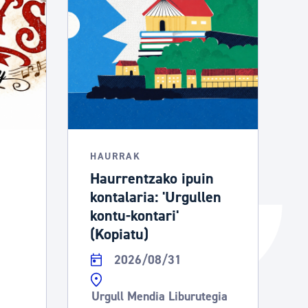
Izapideen katalogoa
Tramitaziorako laguntza
HAURRAK
Haurrentzako ipuin
kontalaria: 'Urgullen
kontu-kontari'
(Kopiatu)
2026/08/31
Urgull Mendia Liburutegia