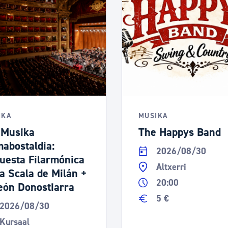
tea
Udal administrazioa
Iragarki ofizialen taula
Egutegi fiskala
enda
Gardentasun ataria
IKA
MUSIKA
 Musika
The Happys Band
abostaldia:
2026/08/30
uesta Filarmónica
Altxerri
la Scala de Milán +
20:00
eón Donostiarra
5 €
2026/08/30
Kursaal