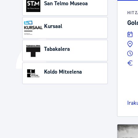
San Telmo Museoa
HITZ
Gol
Kursaal
Tabakalera
Koldo Mitxelena
Irak