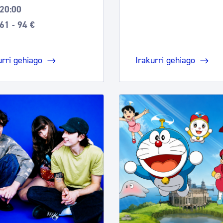
20:00
61 - 94 €
urri gehiago
Irakurri gehiago