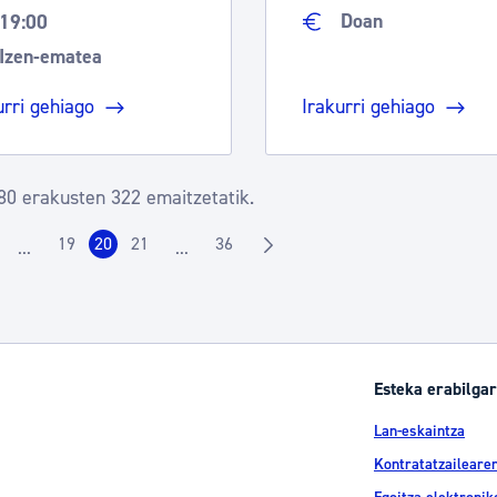
Doan
19:00
Izen-ematea
urri gehiago
Irakurri gehiago
80 erakusten 322 emaitzetatik.
19
20
21
36
...
...
rrialdea
Orrialdea
Orrialdea
Orrialdea
Orrialdea
Intermediate Pages Use TAB to navigate.
Intermediate Pages Use TAB to navigate.
Esteka erabilgar
Lan-eskaintza
Kontratatzailearen