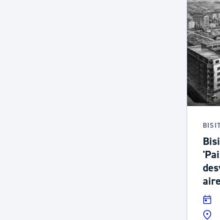
BISI
Bisi
'Pa
des
aire