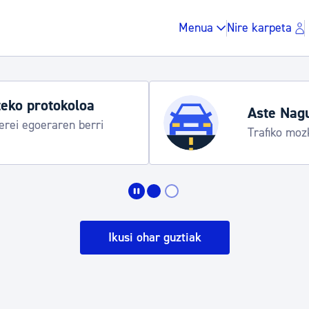
Menua
Nire karpeta
gusia 2026: egitaraua
8-15
Zergak eta isunak
Etxebizitza eta hirig
Ikusi ohar guztiak
Gune publikoa, ho