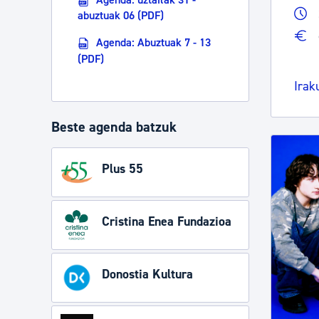
abuztuak 06 (PDF)
Agenda: Abuztuak 7 - 13
(PDF)
Irak
Beste agenda batzuk
Plus 55
Cristina Enea Fundazioa
Donostia Kultura