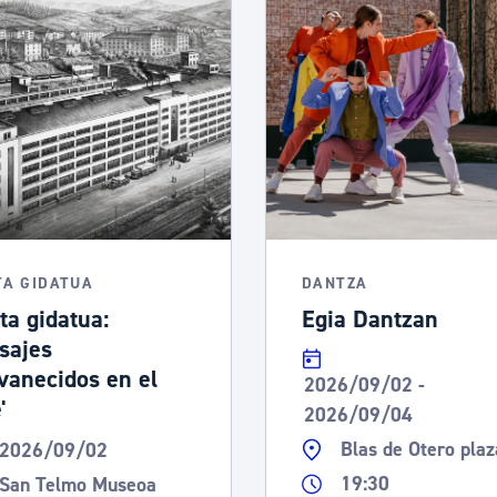
TA GIDATUA
DANTZA
ta gidatua:
Egia Dantzan
isajes
vanecidos en el
2026/09/02 -
'
2026/09/04
Blas de Otero plaz
2026/09/02
19:30
San Telmo Museoa