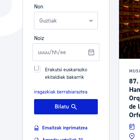
Hiria
Aktualita
Non
Hiria orain
Albisteak
Hiria ezagutu
Abisuak
Noiz
Etorkizuneko hiria
Kultur ag
Erakutsi euskarazko
MUS
ekitaldiak bakarrik
87.
Ham
iragazkiak berrabiaraztea
Orq
de 
Bilatu
Orf
Emaitzak inprimatzea
Agenda: uztailak 31 -