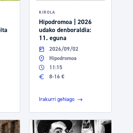
KIROLA
Hipodromoa | 2026
ita
udako denboraldia:
11. eguna
2026/09/02
Hipodromoa
11:15
8-16 €
Irakurri gehiago