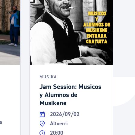
MUSIKA
Jam Session: Musicos
y Alumnos de
Musikene
2026/09/02
a
Altxerri
20:00