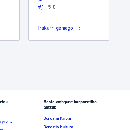
5 €
Irakurri gehiago
riak
Beste webgune korporatibo
batzuk
Donostia Kirola
 profila
Donostia Kultura