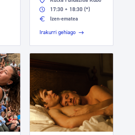
Kutxa Fundazioa Kubo
17:30 + 18:30 (*)
Izen-ematea
Irakurri gehiago