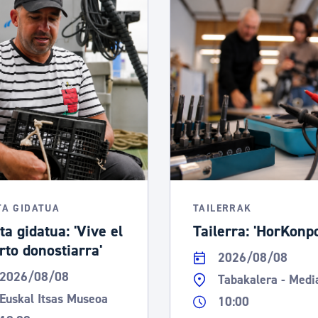
TA GIDATUA
TAILERRAK
ta gidatua: 'Vive el
Tailerra: 'HorKonp
rto donostiarra'
2026/08/08
2026/08/08
Tabakalera - Medi
Euskal Itsas Museoa
10:00