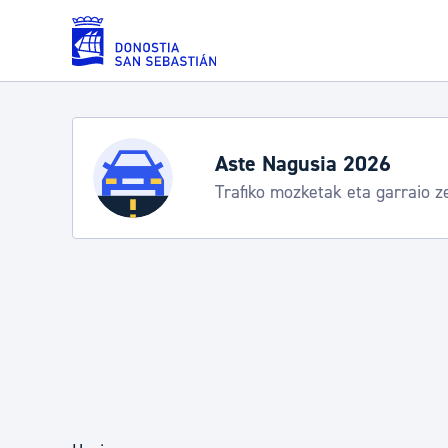
Eduki nagusira joan
Zerbitzuak
Aste Nagusia 2026: egitaraua
Abuztuak 8-15
Errolda eta gai pertsonalak
Gizarte-zerbitzuak
Mugikortasuna