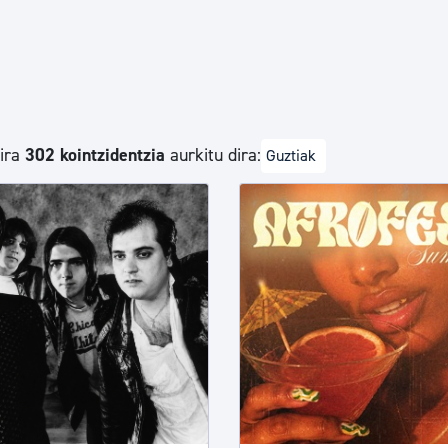
Euskara
Garapen ekonomikoa e
dira
302 kointzidentzia
aurkitu dira:
Guztiak
Berdintasuna, Giza Esk
Kultura
Turismoa