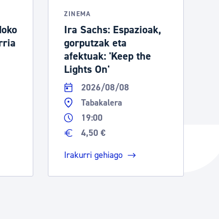
ZINEMA
doko
Ira Sachs: Espazioak,
rria
gorputzak eta
afektuak: 'Keep the
Lights On'
2026/08/08
Tabakalera
19:00
4,50 €
Irakurri gehiago