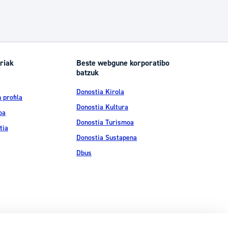
riak
Beste webgune korporatibo
batzuk
Donostia Kirola
 profila
Donostia Kultura
oa
Donostia Turismoa
tia
Donostia Sustapena
Dbus