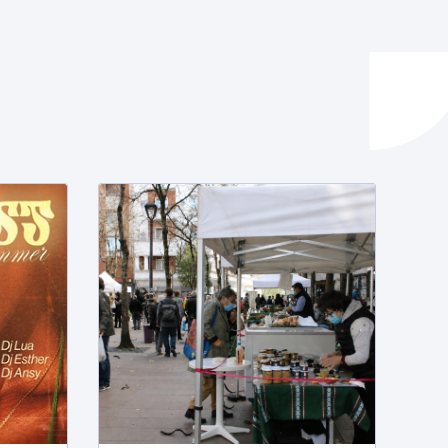
ta enplegua
ubideak eta bizikidetza