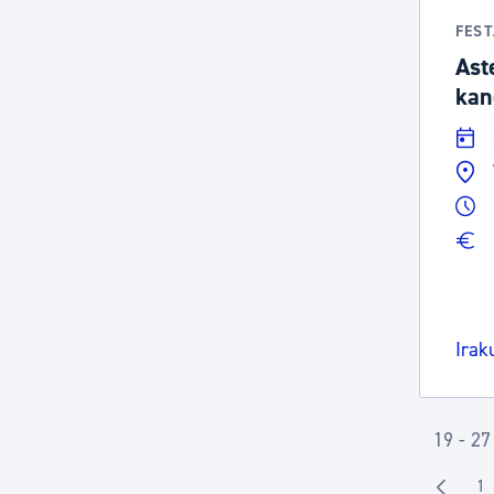
FES
Ast
kan
Irak
19 - 27
1