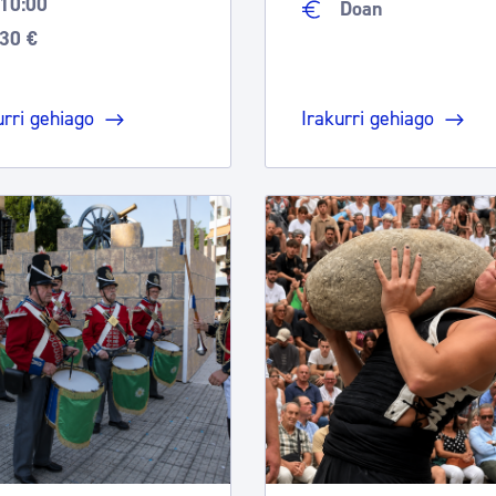
10:00
Doan
30 €
urri gehiago
Irakurri gehiago