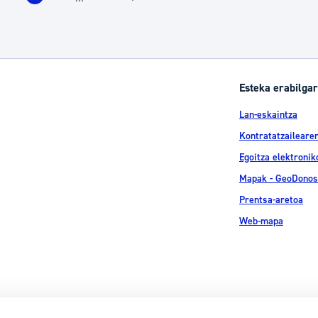
rrialdea
Orrialdea
Orrialdea
Orrialdea
Orrialdea
Intermediate Pages Use TAB to navigate.
Esteka erabilgar
Lan-eskaintza
Kontratatzailearen
Egoitza elektronik
Mapak - GeoDonos
Prentsa-aretoa
Web-mapa