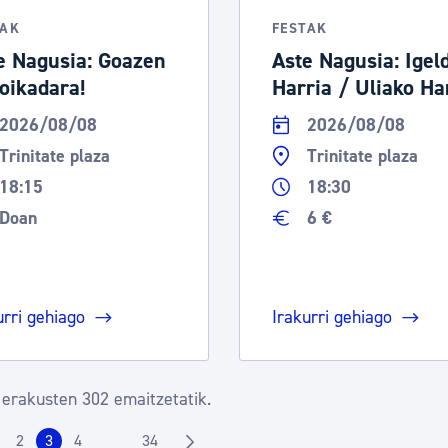
TAK
FESTAK
e Nagusia: Goazen
Aste Nagusia: Igel
oikadara!
Harria / Uliako Ha
2026/08/08
2026/08/08
Trinitate plaza
Trinitate plaza
18:15
18:30
Doan
6 €
urri gehiago
Irakurri gehiago
 erakusten 302 emaitzetatik.
2
3
4
34
...