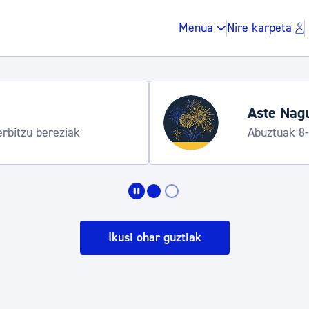
Menua
Nire karpeta
Hondartza denborald
Informazio praktikoa
Zergak eta isunak
Etxebizitza eta hirig
Ikusi ohar guztiak
Gune publikoa, ho