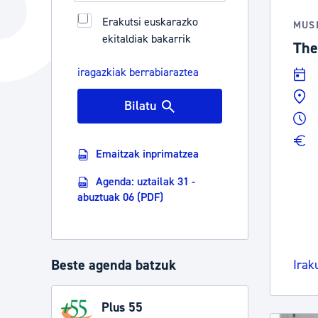
Hiria
Aktualita
Erakutsi euskarazko
MUS
ekitaldiak bakarrik
Hiria orain
Albisteak
The
Hiria ezagutu
Abisuak
iragazkiak berrabiaraztea
Etorkizuneko hiria
Kultur ag
Bilatu
Emaitzak inprimatzea
Agenda: uztailak 31 -
abuztuak 06 (PDF)
Beste agenda batzuk
Irak
Plus 55