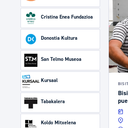
Cristina Enea Fundazioa
Donostia Kultura
San Telmo Museoa
Kursaal
BISI
Bisi
pue
Tabakalera
Koldo Mitxelena