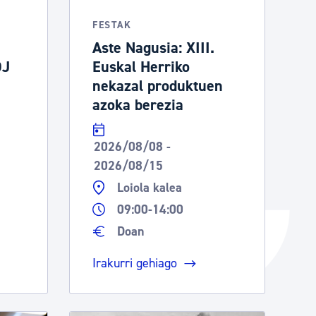
Izapideen katalogoa
FESTAK
Aste Nagusia: XIII.
DJ
Euskal Herriko
Tramitaziorako laguntza
nekazal produktuen
azoka berezia
2026/08/08 -
2026/08/15
Loiola kalea
09:00-14:00
Doan
Irakurri gehiago