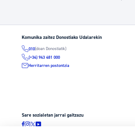
O
Komunika zaitez Donostiako Udalarekin
(doan Donostiatik)
010
(+34) 943 481 000
Herritarren postontzia
Sare sozialetan jarrai gaitzazu