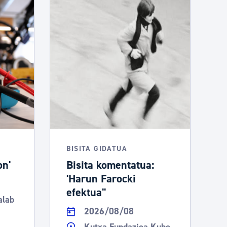
BISITA GIDATUA
on'
Bisita komentatua:
'Harun Farocki
efektua''
alab
2026/08/08