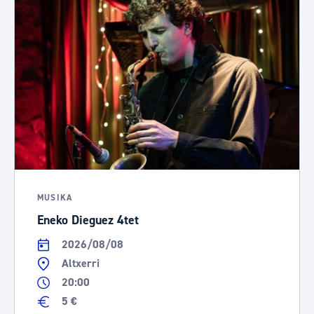
MUSIKA
Eneko Dieguez 4tet
2026/08/08
Altxerri
20:00
5 €