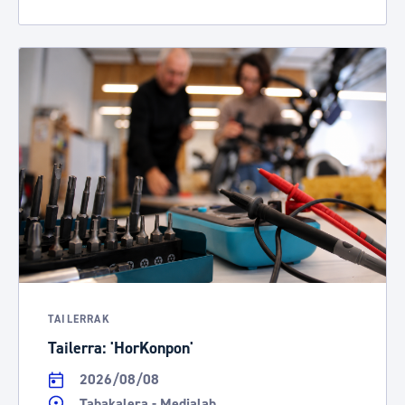
TAILERRAK
Tailerra: 'HorKonpon'
2026/08/08
Tabakalera - Medialab