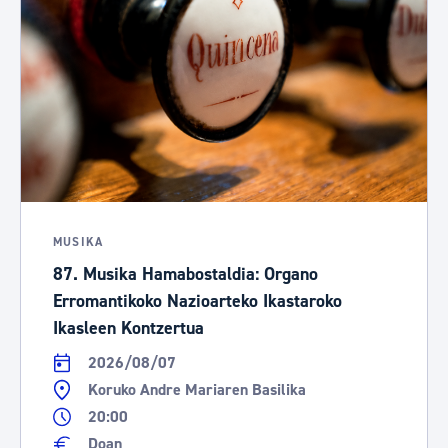
MUSIKA
87. Musika Hamabostaldia: Organo
Erromantikoko Nazioarteko Ikastaroko
Ikasleen Kontzertua
2026/08/07
Koruko Andre Mariaren Basilika
20:00
Doan