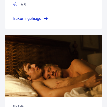
6 €
Irakurri gehiago
ZINEMA