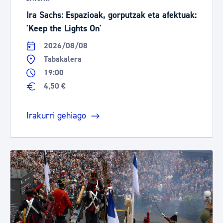
Ira Sachs: Espazioak, gorputzak eta afektuak:
'Keep the Lights On'
2026/08/08
Tabakalera
19:00
4,50 €
Irakurri gehiago