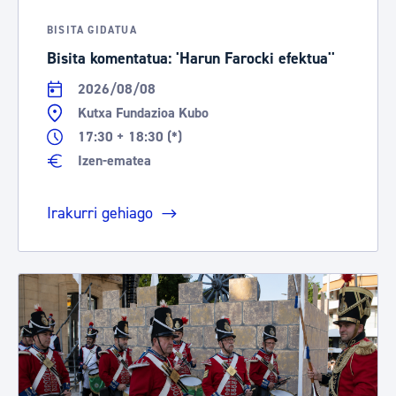
BISITA GIDATUA
Bisita komentatua: 'Harun Farocki efektua''
2026/08/08
Kutxa Fundazioa Kubo
17:30 + 18:30 (*)
Izen-ematea
Irakurri gehiago