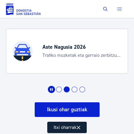
Eduki nagusira joan
Buscar
Aste Nagusia 2026
Trafiko mozketak eta garraio zerbitzu
bereziak
Ikusi ohar guztiak
Itxi oharrak