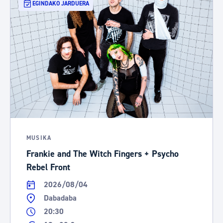
EGINDAKO JARDUERA
MUSIKA
Frankie and The Witch Fingers + Psycho
Rebel Front
2026/08/04
Dabadaba
20:30