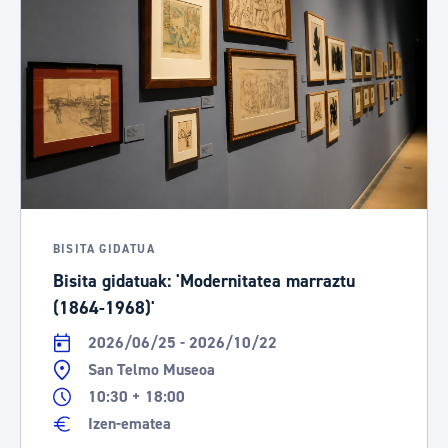
BISITA GIDATUA
Bisita gidatuak: 'Modernitatea marraztu
(1864-1968)'
2026/06/25 - 2026/10/22
San Telmo Museoa
10:30 + 18:00
Izen-ematea