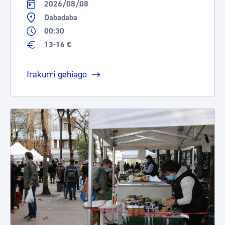
2026/08/08
Dabadaba
00:30
13-16 €
Irakurri gehiago