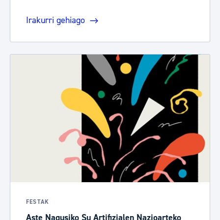
Irakurri gehiago
FESTAK
Aste Nagusiko Su Artifizialen Nazioarteko