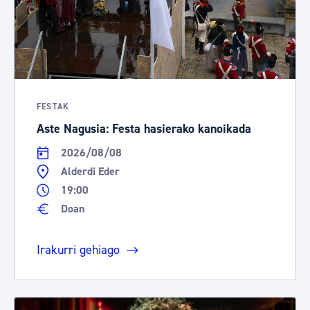
FESTAK
Aste Nagusia: Festa hasierako kanoikada
2026/08/08
Alderdi Eder
19:00
Doan
Irakurri gehiago