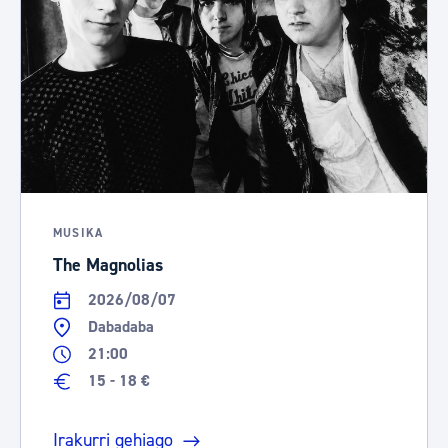
MUSIKA
The Magnolias
2026/08/07
Dabadaba
21:00
15 - 18 €
Irakurri gehiago