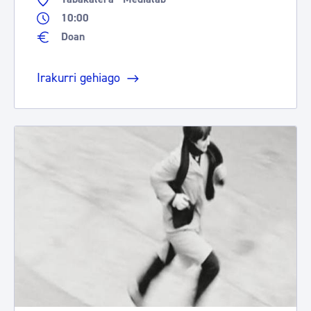
10:00
Doan
Irakurri gehiago