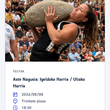
FESTAK
Aste Nagusia: Igeldoko Harria / Uliako
Harria
2026/08/08
Trinitate plaza
18:30