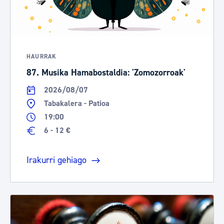
HAURRAK
87. Musika Hamabostaldia: 'Zomozorroak'
2026/08/07
Tabakalera - Patioa
19:00
6 - 12 €
Irakurri gehiago