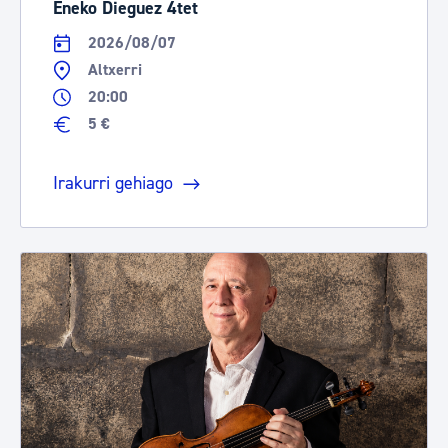
Eneko Dieguez 4tet
2026/08/07
Altxerri
20:00
5 €
Irakurri gehiago