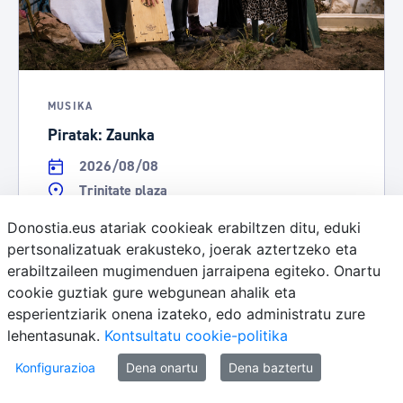
MUSIKA
Piratak: Zaunka
2026/08/08
Trinitate plaza
23:05
Donostia.eus atariak cookieak erabiltzen ditu, eduki
Doan
pertsonalizatuak erakusteko, joerak aztertzeko eta
erabiltzaileen mugimenduen jarraipena egiteko. Onartu
Irakurri gehiago
cookie guztiak gure webgunean ahalik eta
esperientziarik onena izateko, edo administratu zure
lehentasunak.
Kontsultatu cookie-politika
Konfigurazioa
Dena onartu
Dena baztertu