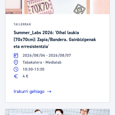
TAILERRAK
Summer_Labs 2026: 'Oihal laukia
(70x70cm): Zapia/Bandera. Gainbizipenak
eta erresistentzia'
2026/08/04 - 2026/08/07
Tabakalera - Medialab
10:30-13:30
4 €
Irakurri gehiago