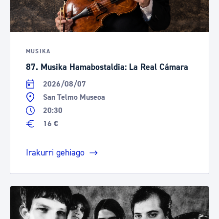
MUSIKA
87. Musika Hamabostaldia: La Real Cámara
2026/08/07
San Telmo Museoa
20:30
16 €
Irakurri gehiago