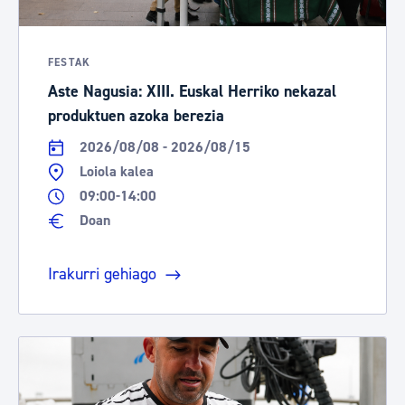
FESTAK
Aste Nagusia: XIII. Euskal Herriko nekazal
produktuen azoka berezia
2026/08/08 - 2026/08/15
Loiola kalea
09:00-14:00
Doan
Irakurri gehiago