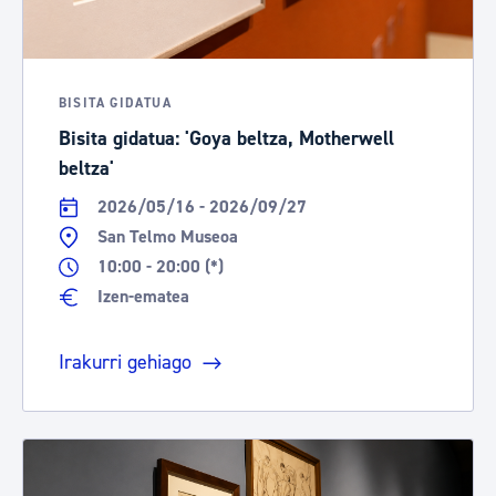
BISITA GIDATUA
Bisita gidatua: 'Goya beltza, Motherwell
beltza'
2026/05/16 - 2026/09/27
San Telmo Museoa
10:00 - 20:00 (*)
Izen-ematea
Irakurri gehiago