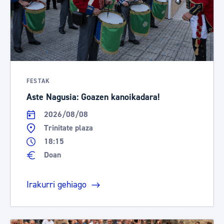
FESTAK
Aste Nagusia: Goazen kanoikadara!
2026/08/08
Trinitate plaza
18:15
Doan
Irakurri gehiago