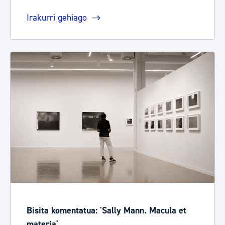
Irakurri gehiago
Bisita komentatua: 'Sally Mann. Macula et
materia'