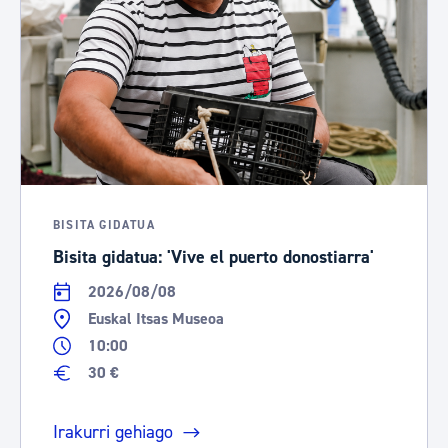
BISITA GIDATUA
Bisita gidatua: 'Vive el puerto donostiarra'
2026/08/08
Euskal Itsas Museoa
10:00
30 €
Irakurri gehiago