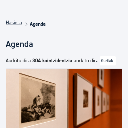
Hasiera
Agenda
Agenda
Aurkitu dira
304 kointzidentzia
aurkitu dira:
Guztiak