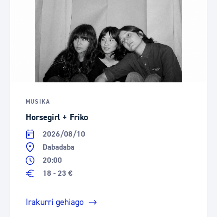
MUSIKA
Horsegirl + Friko
2026/08/10
Dabadaba
20:00
18 - 23 €
Irakurri gehiago