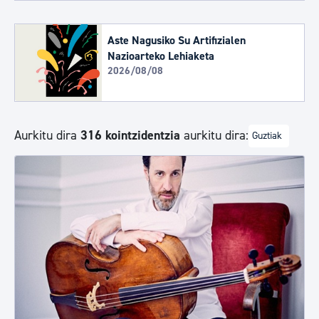
Aste Nagusiko Su Artifizialen
Nazioarteko Lehiaketa
2026/08/08
Aurkitu dira
316 kointzidentzia
aurkitu dira:
Guztiak