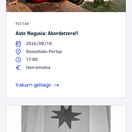
FESTAK
Aste Nagusia: Abordatzera!!
2026/08/10
Donostiako Portua
17:00
Izen-ematea
Irakurri gehiago