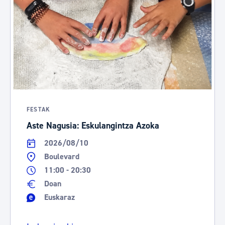
FESTAK
Aste Nagusia: Eskulangintza Azoka
2026/08/10
Boulevard
11:00 - 20:30
Doan
Euskaraz