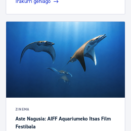
Irakurri gehiago
ZINEMA
Aste Nagusia: AIFF Aquariumeko Itsas Film
Festibala