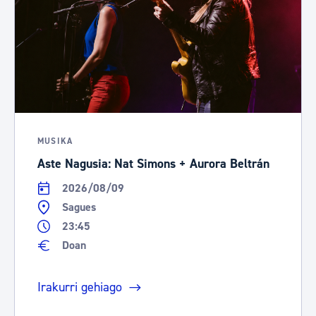
MUSIKA
Aste Nagusia: Nat Simons + Aurora Beltrán
2026/08/09
Sagues
23:45
Doan
Irakurri gehiago