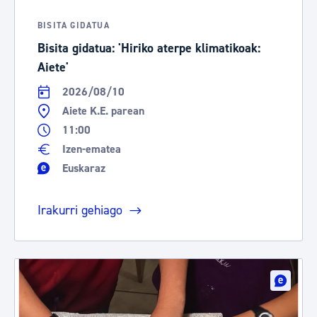
BISITA GIDATUA
Bisita gidatua: 'Hiriko aterpe klimatikoak:
Aiete'
2026/08/10
Aiete K.E. parean
11:00
Izen-ematea
Euskaraz
Irakurri gehiago