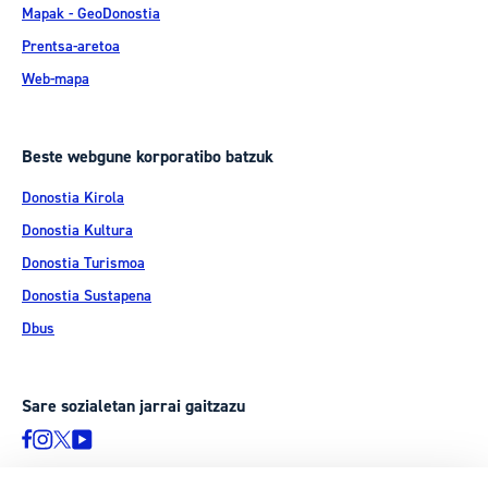
Mapak - GeoDonostia
Prentsa-aretoa
Web-mapa
Beste webgune korporatibo batzuk
Donostia Kirola
Donostia Kultura
Donostia Turismoa
Donostia Sustapena
Dbus
Sare sozialetan jarrai gaitzazu