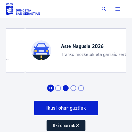
Eduki nagusira joan
Buscar
Aste Nagusia 2026
Trafiko mozketak eta garraio zerbitzu
bereziak
Ikusi ohar guztiak
Itxi oharrak