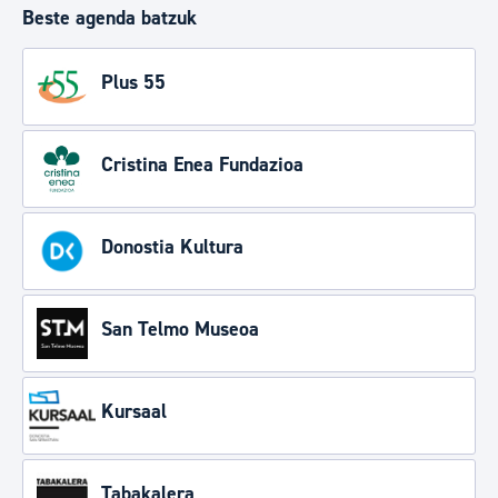
Beste agenda batzuk
Plus 55
Cristina Enea Fundazioa
Donostia Kultura
San Telmo Museoa
Kursaal
Tabakalera