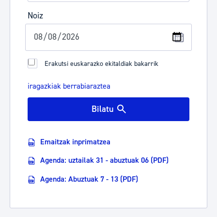
Noiz
Erakutsi euskarazko ekitaldiak bakarrik
iragazkiak berrabiaraztea
Bilatu
Emaitzak inprimatzea
Agenda: uztailak 31 - abuztuak 06 (PDF)
Agenda: Abuztuak 7 - 13 (PDF)