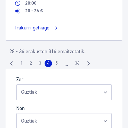
20:00
20 - 26 €
Irakurri gehiago
28 - 36 erakusten 316 emaitzetatik.
1
2
3
4
5
36
...
Orrialdea
Orrialdea
Orrialdea
Orrialdea
Orrialdea
Orrialdea
Intermediate Pages Use TAB to n
Zer
Non