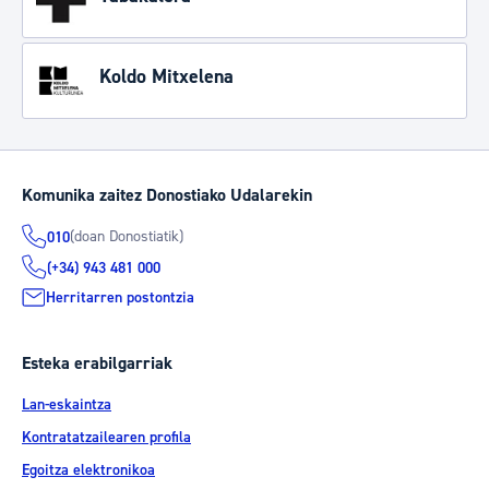
Koldo Mitxelena
Komunika zaitez Donostiako Udalarekin
(doan Donostiatik)
010
(+34) 943 481 000
Herritarren postontzia
Esteka erabilgarriak
Lan-eskaintza
Kontratatzailearen profila
Egoitza elektronikoa