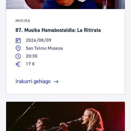
MUSIKA
87. Musika Hamabostaldia: La Ritirata
2026/08/09
San Telmo Museoa
20:30
17 €
Irakurri gehiago