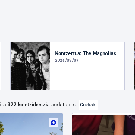
Euskara
Garapen ekonomikoa e
Berdintasuna, Giza Esk
Kontzertua: The Magnolias
2026/08/07
Kultura
Turismoa
dira
322 kointzidentzia
aurkitu dira:
Guztiak