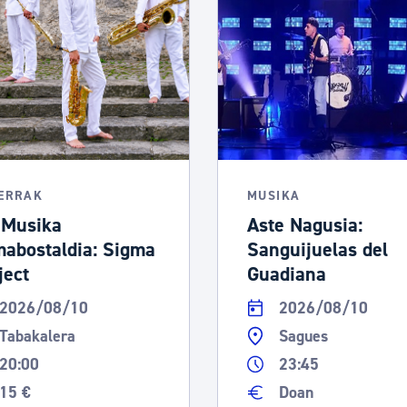
LERRAK
MUSIKA
 Musika
Aste Nagusia:
abostaldia: Sigma
Sanguijuelas del
ject
Guadiana
2026/08/10
2026/08/10
Tabakalera
Sagues
20:00
23:45
15 €
Doan