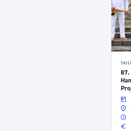
TAI
87.
Ham
Pro