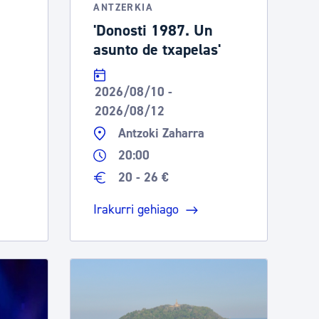
ANTZERKIA
'Donosti 1987. Un
asunto de txapelas'
2026/08/10 -
2026/08/12
Antzoki Zaharra
20:00
20 - 26 €
Irakurri gehiago