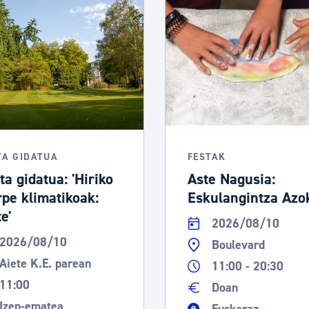
tea
Udal administrazioa
Iragarki ofizialen taula
Egutegi fiskala
enda
Gardentasun ataria
TA GIDATUA
FESTAK
ta gidatua: 'Hiriko
Aste Nagusia:
rpe klimatikoak:
Eskulangintza Azo
e'
2026/08/10
2026/08/10
Boulevard
Aiete K.E. parean
11:00 - 20:30
11:00
Doan
Izen-ematea