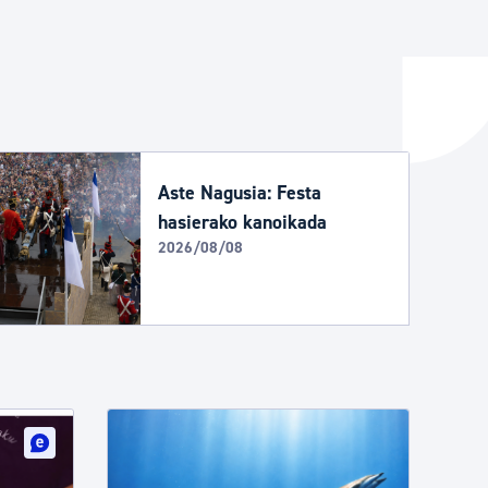
ta enplegua
ubideak eta bizikidetza
Aste Nagusia: Festa
hasierako kanoikada
2026/08/08