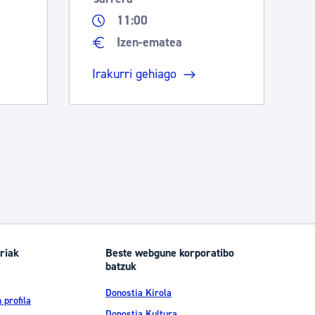
11:00
Izen-ematea
Irakurri gehiago
riak
Beste webgune korporatibo
batzuk
Donostia Kirola
 profila
Donostia Kultura