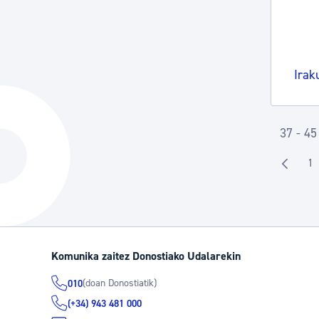
Irak
37 - 45
1
O
Komunika zaitez Donostiako Udalarekin
(doan Donostiatik)
010
(+34) 943 481 000