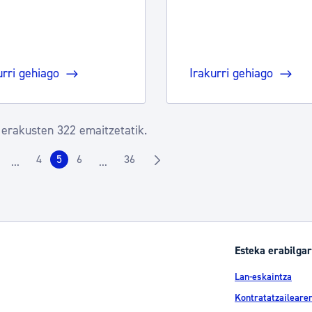
urri gehiago
Irakurri gehiago
 erakusten 322 emaitzetatik.
4
5
6
36
...
...
rrialdea
Orrialdea
Orrialdea
Orrialdea
Orrialdea
Intermediate Pages Use TAB to navigate.
Intermediate Pages Use TAB to navigate.
Esteka erabilgar
Lan-eskaintza
Kontratatzailearen