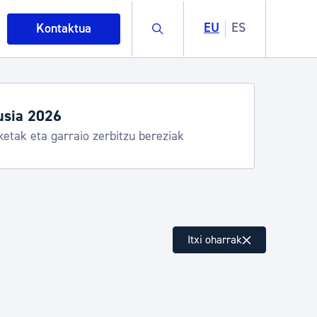
Buscar
EU
ES
Kontaktua
egiak eta zerbitzuak
stia Kirola, Donostia Kultura, San Telmo,
lea, Turismoa
intza
Itxi oharrak
ndakinak eta ingurumena