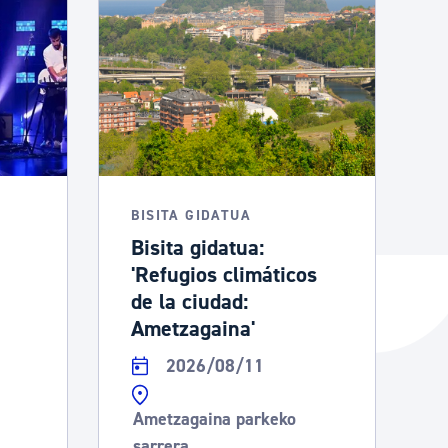
BISITA GIDATUA
Bisita gidatua:
'Refugios climáticos
de la ciudad:
Ametzagaina'
2026/08/11
Ametzagaina parkeko
sarrera