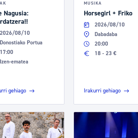
TAK
MUSIKA
e Nagusia:
Horsegirl + Friko
rdatzera!!
2026/08/10
2026/08/10
Dabadaba
Donostiako Portua
20:00
17:00
18 - 23 €
Izen-ematea
urri gehiago
Irakurri gehiago