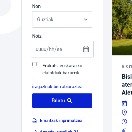
Hiria
Aktualita
Non
Hiria orain
Albisteak
Hiria ezagutu
Abisuak
Noiz
Etorkizuneko hiria
Kultur ag
Erakutsi euskarazko
BISI
ekitaldiak bakarrik
Bisi
ate
iragazkiak berrabiaraztea
Aiet
Bilatu
Emaitzak inprimatzea
Agenda: uztailak 31 -