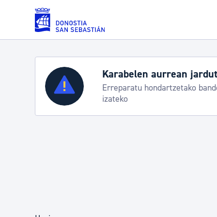
Eduki nagusira joan
Zerbitzuak
Aste Nagusia 2026: egit
Abuztuak 8-15
Errolda eta gai pertsonalak
Gizarte-zerbitzuak
Mugikortasuna