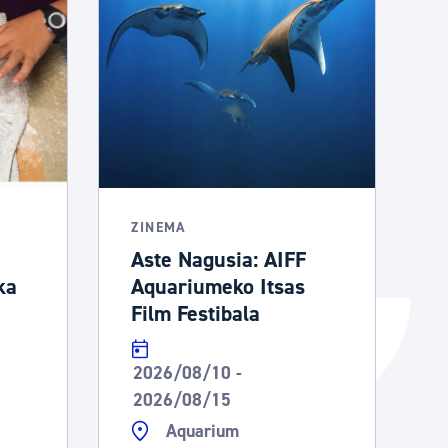
Izapideen katalogoa
Tramitaziorako laguntza
ZINEMA
Aste Nagusia: AIFF
ka
Aquariumeko Itsas
Film Festibala
2026/08/10 -
2026/08/15
Aquarium