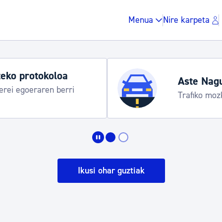
Menua
Nire karpeta
Udako ordut
araua
Udalinfo, Dono
Urgull, Honda
Zergak eta isunak
Etxebizitza eta hirig
Ikusi ohar guztiak
Gune publikoa, ho