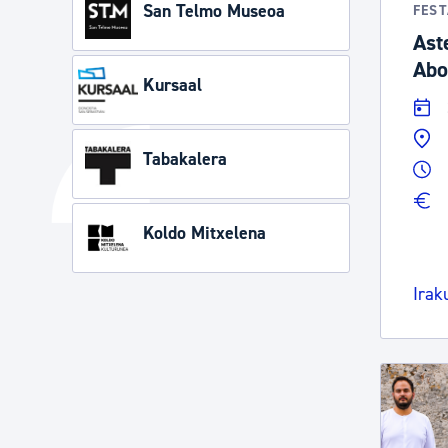
San Telmo Museoa
FES
Ast
Abo
Kursaal
Tabakalera
Koldo Mitxelena
Irak