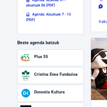
abuztuak 06 (PDF)
Agenda: Abuztuak 7 - 13
(PDF)
Irak
Beste agenda batzuk
Plus 55
Cristina Enea Fundazioa
Donostia Kultura