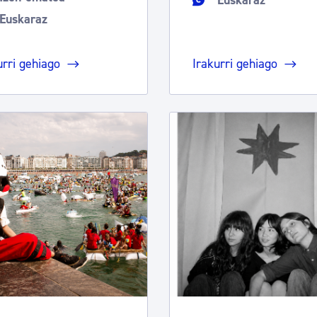
Euskaraz
Euskaraz
urri gehiago
Irakurri gehiago