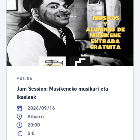
MUSIKA
Jam Session: Musikeneko musikari eta
ikasleak
2026/09/16
Altxerri
20:00
5 €