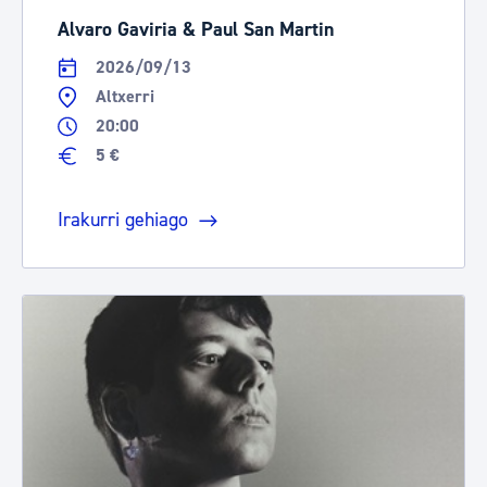
Alvaro Gaviria & Paul San Martin
2026/09/13
Altxerri
20:00
5 €
Irakurri gehiago