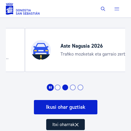
Eduki nagusira joan
Buscar
Aste Nagusia 2026
Trafiko mozketak eta garraio zerbitzu
bereziak
Ikusi ohar guztiak
Itxi oharrak