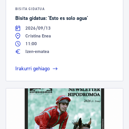
BISITA GIDATUA
Bisita gidatua: 'Esto es solo agua'
2026/09/13
Cristina Enea
11:00
Izen-ematea
Irakurri gehiago