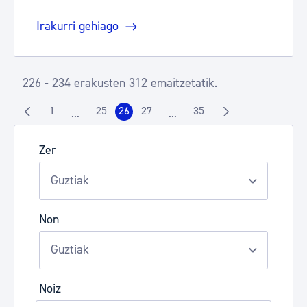
Irakurri gehiago
226 - 234 erakusten 312 emaitzetatik.
1
25
26
27
35
...
...
Orrialdea
Orrialdea
Orrialdea
Orrialdea
Orrialdea
Intermediate Pages Use TAB to navigate.
Intermediate Pages Use TAB t
Zer
Non
Noiz