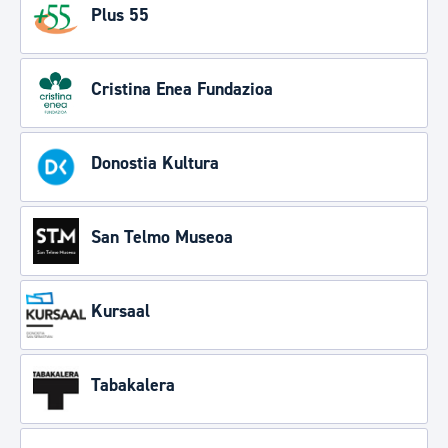
Plus 55
Cristina Enea Fundazioa
Donostia Kultura
San Telmo Museoa
Kursaal
Tabakalera