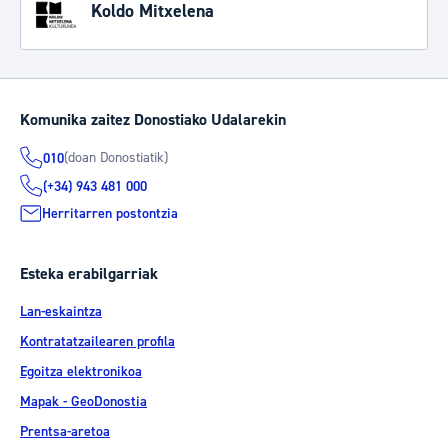
Koldo Mitxelena
Komunika zaitez Donostiako Udalarekin
(doan Donostiatik)
010
(+34) 943 481 000
Herritarren postontzia
Esteka erabilgarriak
Lan-eskaintza
Kontratatzailearen profila
Egoitza elektronikoa
Mapak - GeoDonostia
Prentsa-aretoa