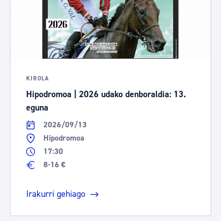
KIROLA
Hipodromoa | 2026 udako denboraldia: 13.
eguna
2026/09/13
Hipodromoa
17:30
8-16 €
Irakurri gehiago