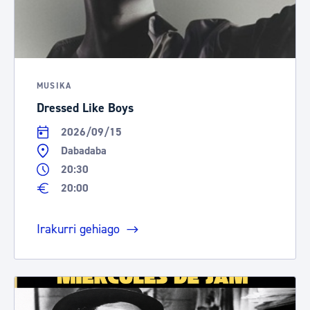
MUSIKA
Dressed Like Boys
2026/09/15
Dabadaba
20:30
20:00
Irakurri gehiago