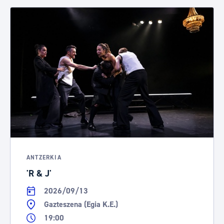
ANTZERKIA
'R & J'
2026/09/13
Gazteszena (Egia K.E.)
19:00