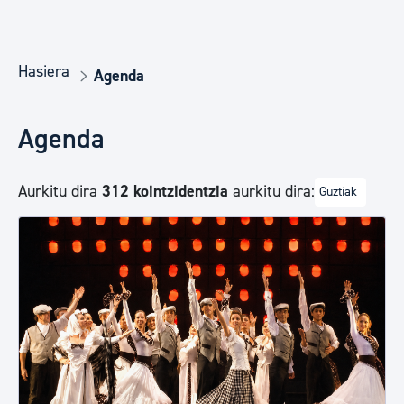
Hasiera
Agenda
Agenda
Aurkitu dira
312 kointzidentzia
aurkitu dira:
Guztiak