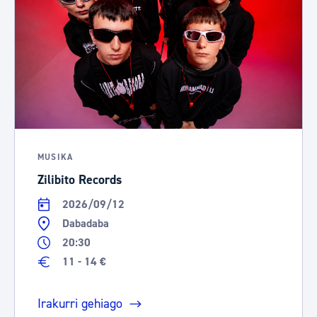
MUSIKA
Zilibito Records
2026/09/12
Dabadaba
20:30
11 - 14 €
Irakurri gehiago