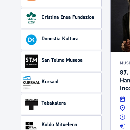
Cristina Enea Fundazioa
Donostia Kultura
San Telmo Museoa
MUS
87.
Ham
Kursaal
Inc
Tabakalera
Koldo Mitxelena