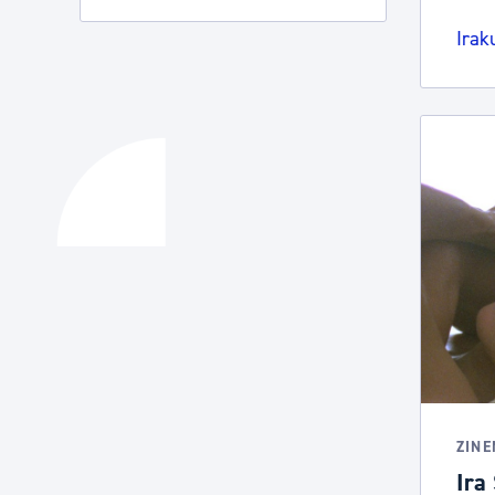
Irak
ZIN
Ira