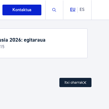
Buscar
EU
ES
Kontaktua
 zerbitzua etenda Irun eta Hernani
an
aren 25etik irailaren 6ra
intza
Itxi oharrak
ndakinak eta ingurumena