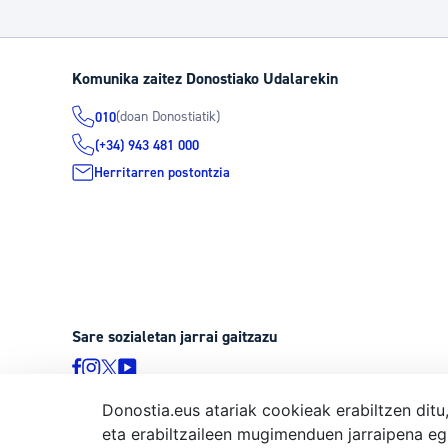
Komunika zaitez Donostiako Udalarekin
(doan Donostiatik)
010
(+34) 943 481 000
Herritarren postontzia
Sare sozialetan jarrai gaitzazu
Donostia.eus atariak cookieak erabiltzen ditu
eta erabiltzaileen mugimenduen jarraipena eg
© Donostiako Udala, Ijentea 1, 20003 Donostia