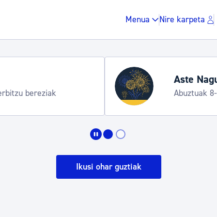
Menua
Nire karpeta
Tren
dia
arte
Uztail
Zergak eta isunak
Etxebizitza eta hirig
Ikusi ohar guztiak
Gune publikoa, ho