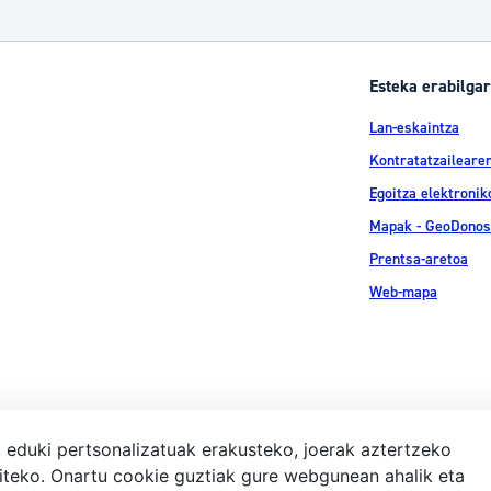
Esteka erabilgar
Lan-eskaintza
Kontratatzailearen
Egoitza elektronik
Mapak - GeoDonos
Prentsa-aretoa
Web-mapa
, eduki pertsonalizatuak erakusteko, joerak aztertzeko
iteko. Onartu cookie guztiak gure webgunean ahalik eta
Lege-ohar