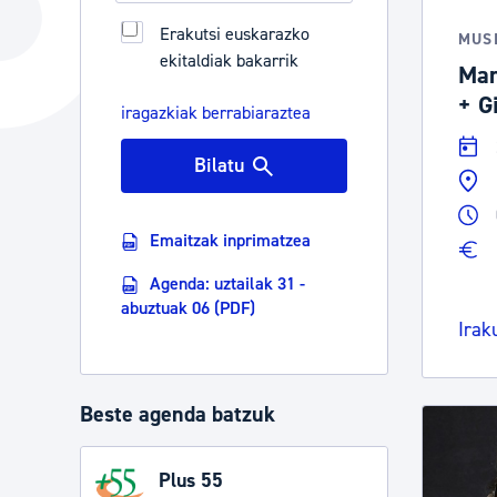
Hiria
Aktualita
Erakutsi euskarazko
MUS
ekitaldiak bakarrik
Hiria orain
Albisteak
Man
+ G
Hiria ezagutu
Abisuak
iragazkiak berrabiaraztea
Etorkizuneko hiria
Kultur ag
Bilatu
Emaitzak inprimatzea
Agenda: uztailak 31 -
abuztuak 06 (PDF)
Irak
Beste agenda batzuk
Plus 55