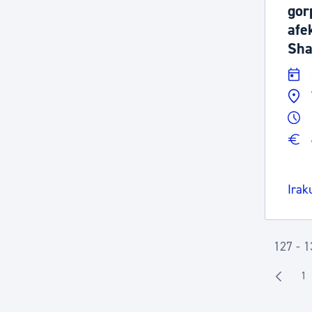
gor
afe
Sha
Irak
127 - 1
1
O