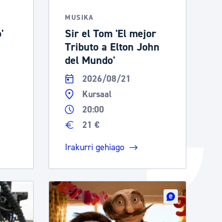
Izapideen katalogoa
MUSIKA
'
Sir el Tom 'El mejor
Tributo a Elton John
Tramitaziorako laguntza
del Mundo'
2026/08/21
Kursaal
20:00
21 €
Irakurri gehiago