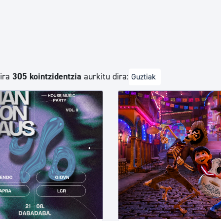
Euskara
Garapen ekonomikoa e
dira
305 kointzidentzia
aurkitu dira:
Guztiak
Berdintasuna, Giza Esk
Kultura
Turismoa