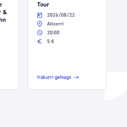
e
Tour
r &
2026/08/22
ohn
Altxerri
20:00
5 €
Irakurri gehiago