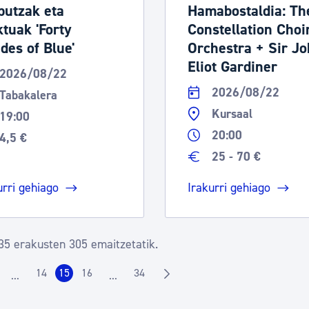
putzak eta
Hamabostaldia: Th
ktuak 'Forty
Constellation Choi
des of Blue'
Orchestra + Sir J
Eliot Gardiner
2026/08/22
2026/08/22
Tabakalera
Kursaal
19:00
20:00
4,5 €
25 - 70 €
urri gehiago
Irakurri gehiago
35 erakusten 305 emaitzetatik.
14
15
16
34
...
...
rrialdea
Orrialdea
Orrialdea
Orrialdea
Orrialdea
Intermediate Pages Use TAB to navigate.
Intermediate Pages Use TAB to navigate.