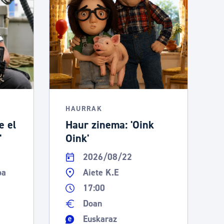
HAURRAK
e el
Haur zinema: 'Oink
'
Oink'
2026/08/22
oa
Aiete K.E
17:00
Doan
Euskaraz