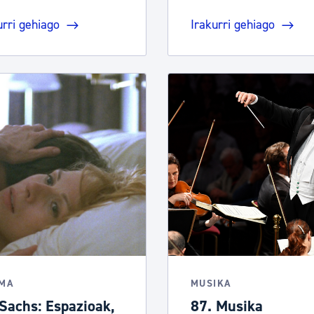
urri gehiago
Irakurri gehiago
EMA
MUSIKA
 Sachs: Espazioak,
87. Musika