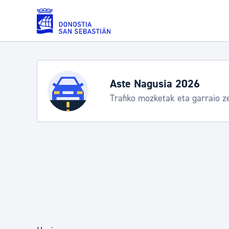
Eduki nagusira joan
Zerbitzuak
Hondartza denboral
Informazio praktikoa
Errolda eta gai pertsonalak
Gizarte-zerbitzuak
Mugikortasuna