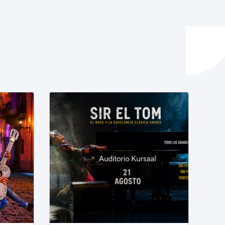
ta enplegua
ubideak eta bizikidetza