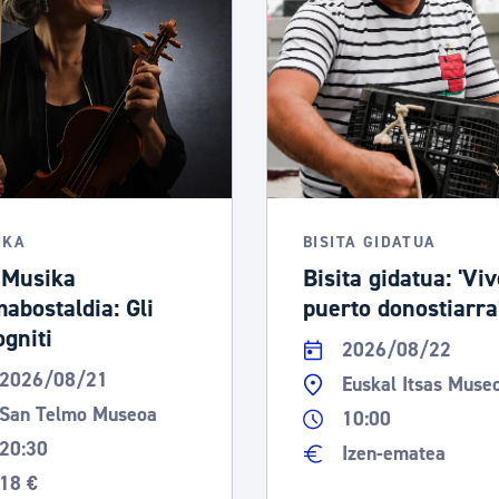
IKA
BISITA GIDATUA
 Musika
Bisita gidatua: 'Viv
abostaldia: Gli
puerto donostiarra
ogniti
2026/08/22
2026/08/21
Euskal Itsas Muse
San Telmo Museoa
10:00
20:30
Izen-ematea
18 €