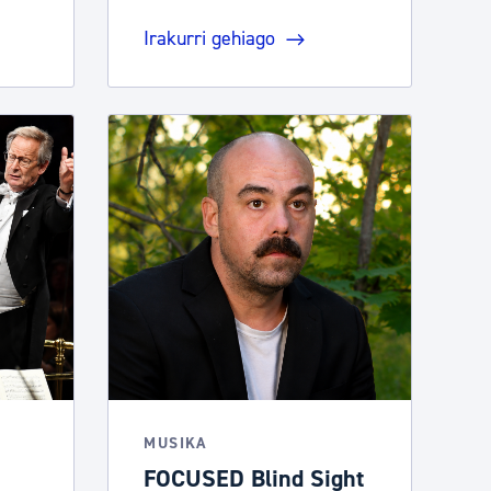
Irakurri gehiago
MUSIKA
FOCUSED Blind Sight