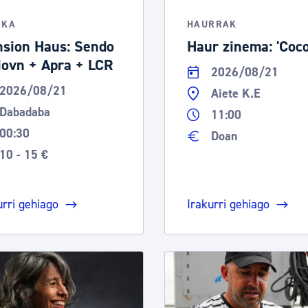
tea
Udal administrazioa
IKA
HAURRAK
Iragarki ofizialen taula
sion Haus: Sendo
Haur zinema: 'Coco
iovn + Apra + LCR
Egutegi fiskala
2026/08/21
2026/08/21
enda
Gardentasun ataria
Aiete K.E
Dabadaba
11:00
00:30
Doan
10 - 15 €
urri gehiago
Irakurri gehiago