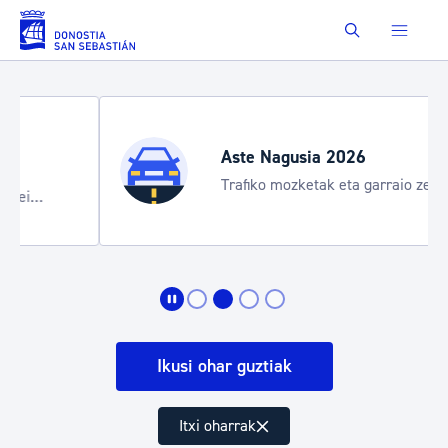
Eduki nagusira joan
Buscar
Aste Nagusia 2026
Trafiko mozketak eta garraio zerbitzu
bereziak
Ikusi ohar guztiak
Itxi oharrak