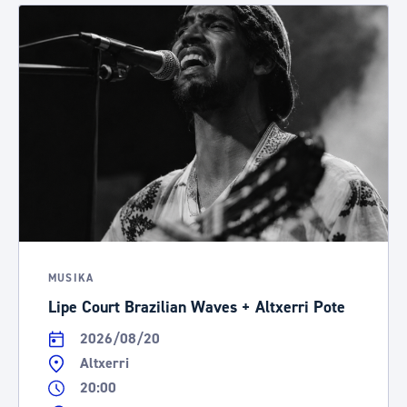
MUSIKA
Lipe Court Brazilian Waves + Altxerri Pote
2026/08/20
Altxerri
20:00