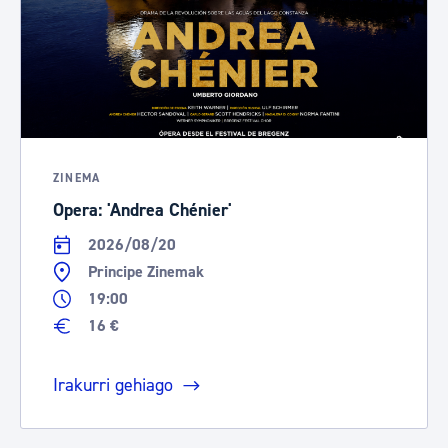
ZINEMA
Opera: 'Andrea Chénier'
2026/08/20
Principe Zinemak
19:00
16 €
Irakurri gehiago