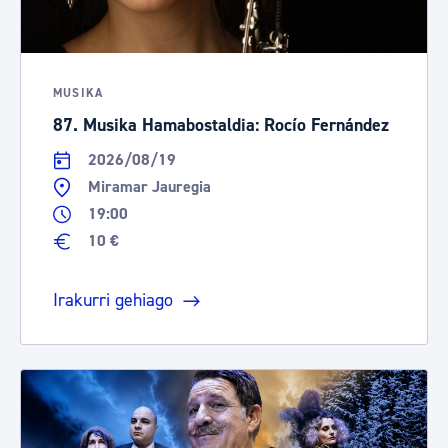
MUSIKA
87. Musika Hamabostaldia: Rocío Fernández
2026/08/19
Miramar Jauregia
19:00
10 €
Irakurri gehiago