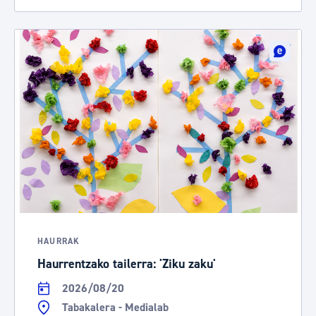
HAURRAK
Haurrentzako tailerra: 'Ziku zaku'
2026/08/20
Tabakalera - Medialab