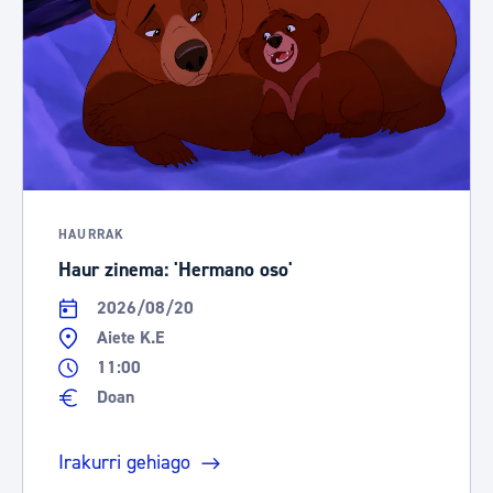
HAURRAK
Haur zinema: 'Hermano oso'
2026/08/20
Aiete K.E
11:00
Doan
Irakurri gehiago