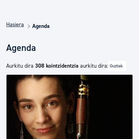
Hasiera
Agenda
Agenda
Aurkitu dira
308 kointzidentzia
aurkitu dira:
Guztiak