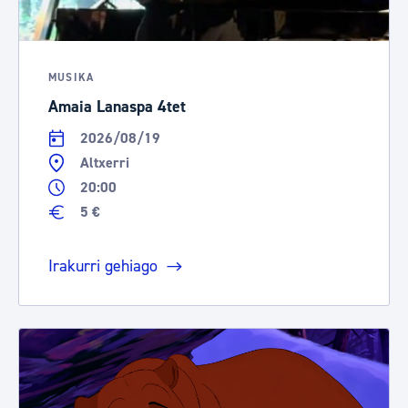
MUSIKA
Amaia Lanaspa 4tet
2026/08/19
Altxerri
20:00
5 €
Irakurri gehiago