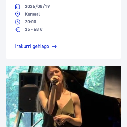
2026/08/19
Kursaal
20:00
35 - 68 €
Irakurri gehiago