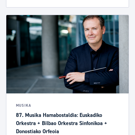
MUSIKA
87. Musika Hamabostaldia: Euskadiko
Orkestra + Bilbao Orkestra Sinfonikoa +
Donostiako Orfeoia