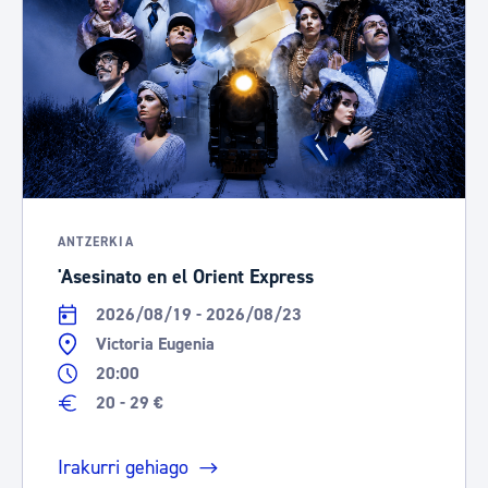
ANTZERKIA
'Asesinato en el Orient Express
2026/08/19 - 2026/08/23
Victoria Eugenia
20:00
20 - 29 €
Irakurri gehiago