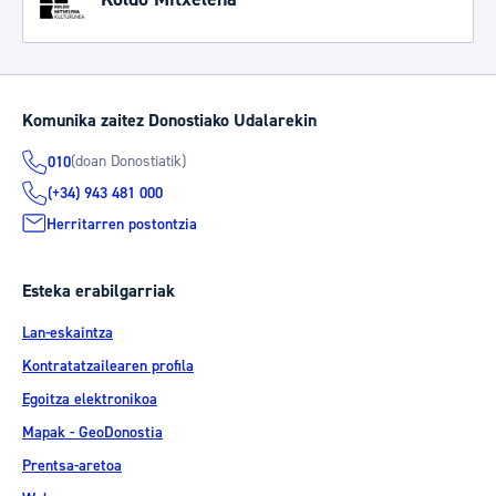
Komunika zaitez Donostiako Udalarekin
(doan Donostiatik)
010
(+34) 943 481 000
Herritarren postontzia
Esteka erabilgarriak
Lan-eskaintza
Kontratatzailearen profila
Egoitza elektronikoa
Mapak - GeoDonostia
Prentsa-aretoa