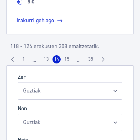
5 €
Irakurri gehiago
118 - 126 erakusten 308 emaitzetatik.
1
13
14
15
35
...
...
Orrialdea
Orrialdea
Orrialdea
Orrialdea
Orrialdea
Intermediate Pages Use TAB to navigate.
Intermediate Pages Use TAB t
Zer
Non