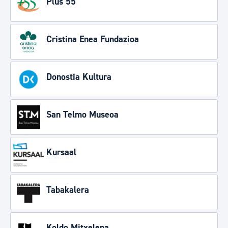
Plus 55
Cristina Enea Fundazioa
Donostia Kultura
San Telmo Museoa
Kursaal
Tabakalera
Koldo Mitxelena