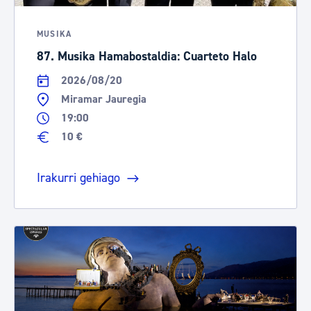
MUSIKA
87. Musika Hamabostaldia: Cuarteto Halo
2026/08/20
Miramar Jauregia
19:00
10 €
Irakurri gehiago