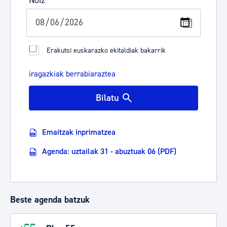
Noiz
Erakutsi euskarazko ekitaldiak bakarrik
iragazkiak berrabiaraztea
Bilatu
Emaitzak inprimatzea
Agenda: uztailak 31 - abuztuak 06 (PDF)
Beste agenda batzuk