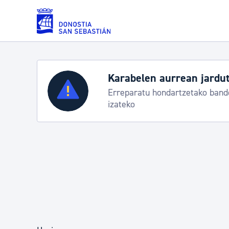
Eduki nagusira joan
Zerbitzuak
Aste Nagusia 2026: e
Abuztuak 8-15
Errolda eta gai pertsonalak
Gizarte-zerbitzuak
Mugikortasuna