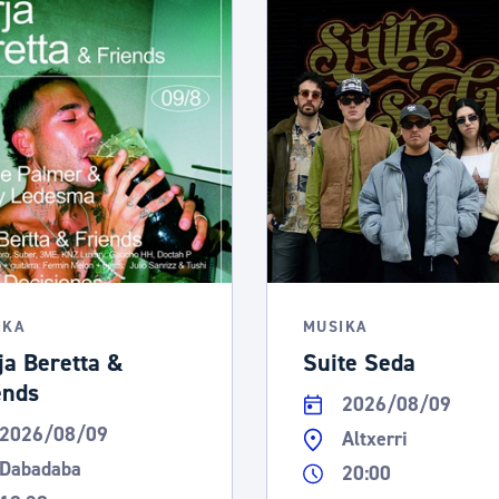
IKA
MUSIKA
ja Beretta &
Suite Seda
ends
2026/08/09
2026/08/09
Altxerri
Dabadaba
20:00