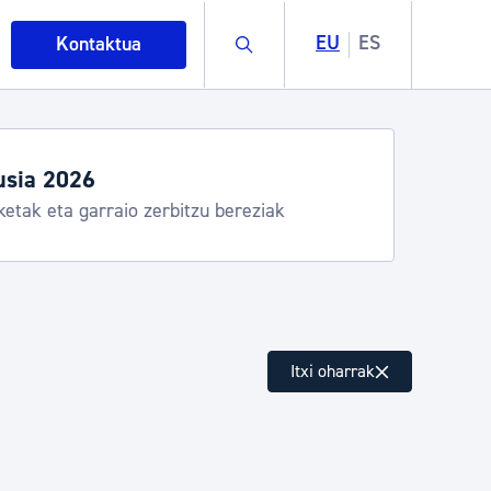
Buscar
EU
ES
Kontaktua
dutegiak eta zerbitzuak
Donostia Kirola, Donostia Kultura, San Telmo,
ndalea, Turismoa
intza
Itxi oharrak
ndakinak eta ingurumena