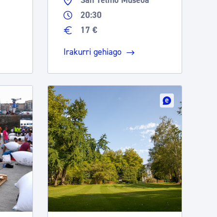
San Telmo Museoa
20:30
17 €
Irakurri gehiago