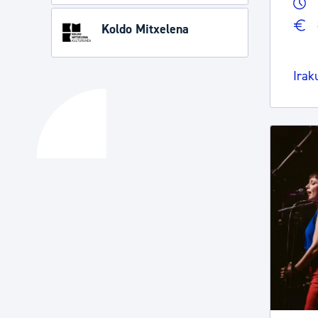
Koldo Mitxelena
Irak