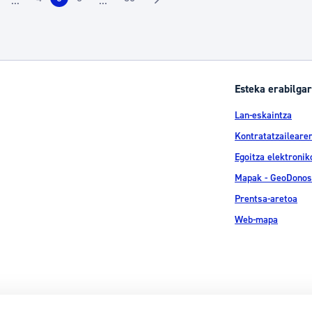
...
...
rrialdea
Orrialdea
Orrialdea
Orrialdea
Orrialdea
Intermediate Pages Use TAB to navigate.
Intermediate Pages Use TAB to navigate.
Esteka erabilgar
Lan-eskaintza
Kontratatzailearen
Egoitza elektronik
Mapak - GeoDonos
Prentsa-aretoa
Web-mapa