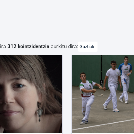
Euskara
Garapen ekonomikoa e
dira
312 kointzidentzia
aurkitu dira:
Guztiak
Berdintasuna, Giza Esk
Kultura
Turismoa