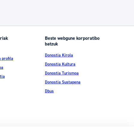
riak
Beste webgune korporatibo
batzuk
Donostia Kirola
 profila
Donostia Kultura
oa
Donostia Turismoa
tia
Donostia Sustapena
Dbus