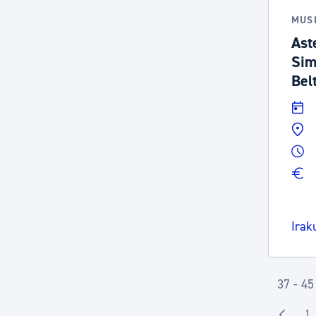
MUS
Ast
Sim
Bel
Irak
37 - 45
1