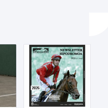
ta enplegua
ubideak eta bizikidetza