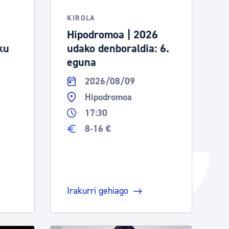
Izapideen katalogoa
KIROLA
Hipodromoa | 2026
ku
udako denboraldia: 6.
Tramitaziorako laguntza
eguna
2026/08/09
Hipodromoa
17:30
8-16 €
Irakurri gehiago