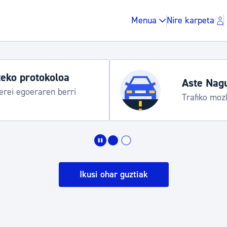
Menua
Nire karpeta
Udako or
gitaraua
Udalinfo, 
Urgull, Ho
Zergak eta isunak
Etxebizitza eta hirig
Ikusi ohar guztiak
Gune publikoa, ho