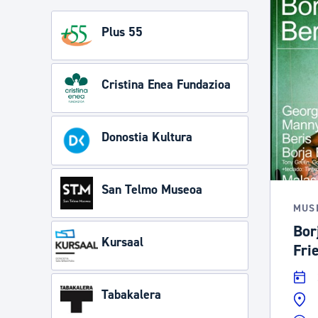
Plus 55
Cristina Enea Fundazioa
Donostia Kultura
San Telmo Museoa
MUS
Bor
Kursaal
Fri
Tabakalera