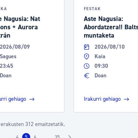
IKA
FESTAK
e Nagusia: Nat
Aste Nagusia:
ons + Aurora
Abordatzera!! Balt
trán
muntaketa
2026/08/09
2026/08/10
Sagues
Kaia
23:45
09:30
Doan
Doan
urri gehiago
Irakurri gehiago
 erakusten 312 emaitzetatik.
4
5
6
35