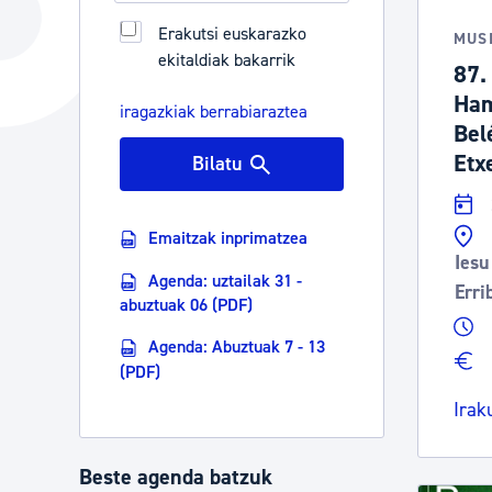
Hiria
Aktualita
Erakutsi euskarazko
MUS
ekitaldiak bakarrik
Hiria orain
Albisteak
87.
Ham
Hiria ezagutu
Abisuak
iragazkiak berrabiaraztea
Bel
Etorkizuneko hiria
Kultur ag
Etx
Bilatu
Emaitzak inprimatzea
Iesu
Agenda: uztailak 31 -
Erri
abuztuak 06 (PDF)
Agenda: Abuztuak 7 - 13
(PDF)
Irak
Beste agenda batzuk