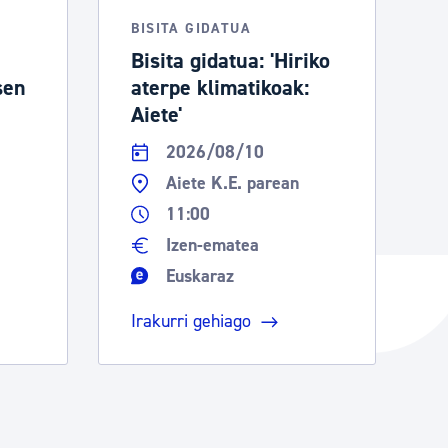
BISITA GIDATUA
Bisita gidatua: 'Hiriko
sen
aterpe klimatikoak:
Aiete'
2026/08/10
Aiete K.E. parean
11:00
Izen-ematea
Euskaraz
Irakurri gehiago