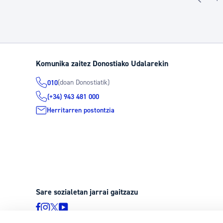
O
Komunika zaitez Donostiako Udalarekin
(doan Donostiatik)
010
(+34) 943 481 000
Herritarren postontzia
Sare sozialetan jarrai gaitzazu