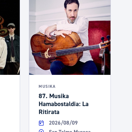
MUSIKA
87. Musika
Hamabostaldia: La
Ritirata
2026/08/09