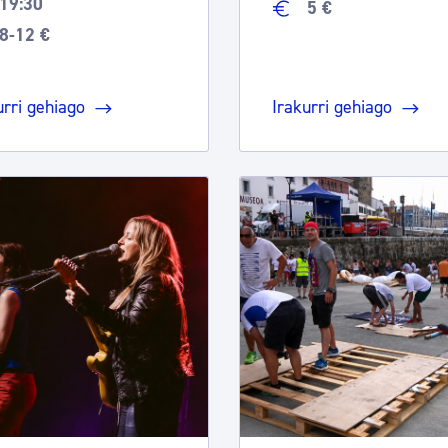
19:30
5 €
8-12 €
urri gehiago
Irakurri gehiago