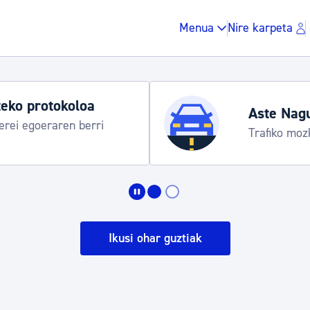
Menua
Nire karpeta
Udako ordu
taraua
Udalinfo, Don
Urgull, Hond
Zergak eta isunak
Etxebizitza eta hirig
Ikusi ohar guztiak
Gune publikoa, ho