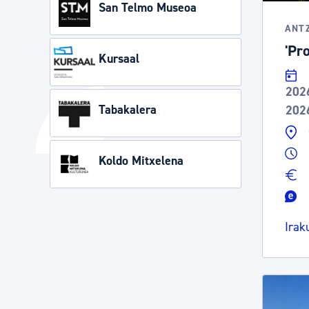
San Telmo Museoa
ANT
'Pr
Kursaal
202
Tabakalera
202
Koldo Mitxelena
Irak