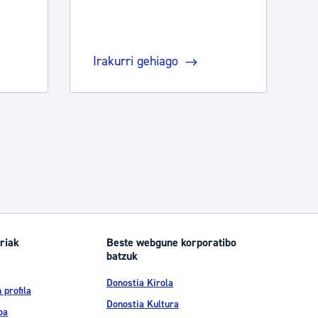
Irakurri gehiago
riak
Beste webgune korporatibo
batzuk
Donostia Kirola
 profila
Donostia Kultura
oa