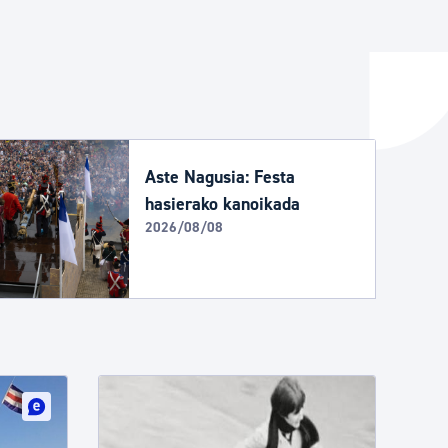
ta enplegua
ubideak eta bizikidetza
Aste Nagusia: Festa
hasierako kanoikada
2026/08/08