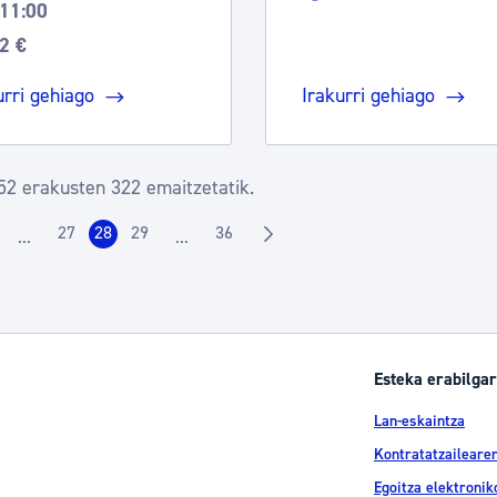
11:00
2 €
urri gehiago
Irakurri gehiago
52 erakusten 322 emaitzetatik.
27
28
29
36
...
...
rrialdea
Orrialdea
Orrialdea
Orrialdea
Orrialdea
Intermediate Pages Use TAB to navigate.
Intermediate Pages Use TAB to navigate.
Esteka erabilgar
Lan-eskaintza
Kontratatzailearen
Egoitza elektronik