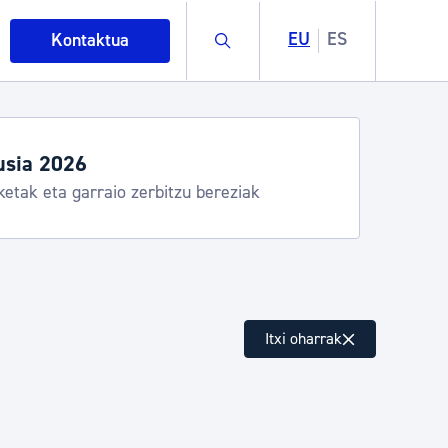
Buscar
EU
ES
Kontaktua
tegiak eta zerbitzuak
ostia Kirola, Donostia Kultura, San Telmo,
alea, Turismoa
intza
Itxi oharrak
ndakinak eta ingurumena