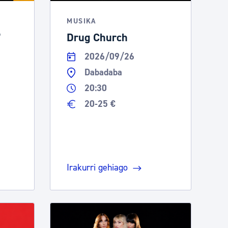
MUSIKA
'
Drug Church
2026/09/26
Dabadaba
20:30
20-25 €
Irakurri gehiago