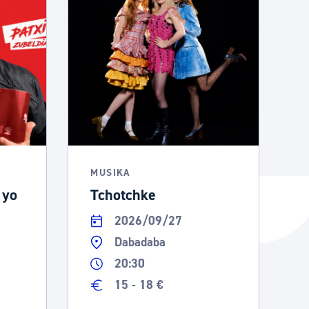
MUSIKA
 yo
Tchotchke
2026/09/27
Dabadaba
20:30
15 - 18 €