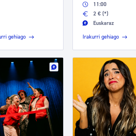
11:00
2 € (*)
Euskaraz
urri gehiago
Irakurri gehiago