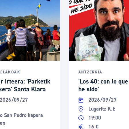
TELAKOAK
ANTZERKIA
r irteera: 'Parketik
'Los 40: con lo que
kera' Santa Klara
he sido'
2026/09/27
2026/09/27
Lugaritz K.E
o San Pedro kapera
19:00
ean
16 €