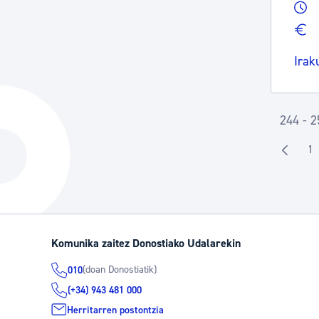
Irak
244 - 2
1
O
Komunika zaitez Donostiako Udalarekin
(doan Donostiatik)
010
(+34) 943 481 000
Herritarren postontzia