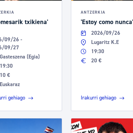
ZERKIA
ANTZERKIA
omesarik txikiena'
'Estoy como nunca
2026/09/26
6/09/26 -
Lugaritz K.E
6/09/27
19:30
Gasteszena (Egia)
20 €
19:30
10 €
Euskaraz
urri gehiago
Irakurri gehiago