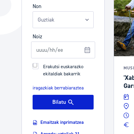
Hiria
Aktualita
Non
Hiria orain
Albisteak
Hiria ezagutu
Abisuak
Noiz
Etorkizuneko hiria
Kultur ag
Erakutsi euskarazko
MUS
ekitaldiak bakarrik
'Xa
Gar
iragazkiak berrabiaraztea
Bilatu
Emaitzak inprimatzea
Agenda: uztailak 31 -