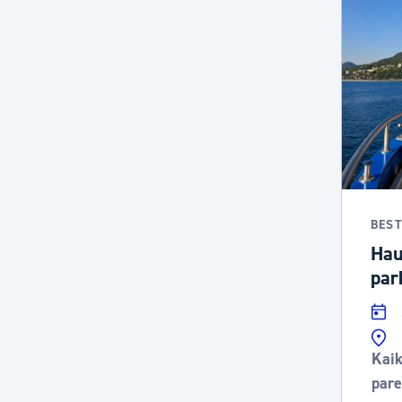
BES
Hau
par
Kaik
par