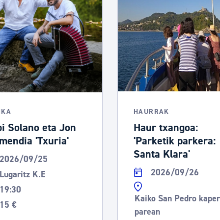
tea
Udal administrazioa
Iragarki ofizialen taula
Egutegi fiskala
enda
Gardentasun ataria
IKA
HAURRAK
bi Solano eta Jon
Haur txangoa:
mendia 'Txuria'
'Parketik parkera:
Santa Klara'
2026/09/25
2026/09/26
Lugaritz K.E
19:30
Kaiko San Pedro kape
15 €
parean