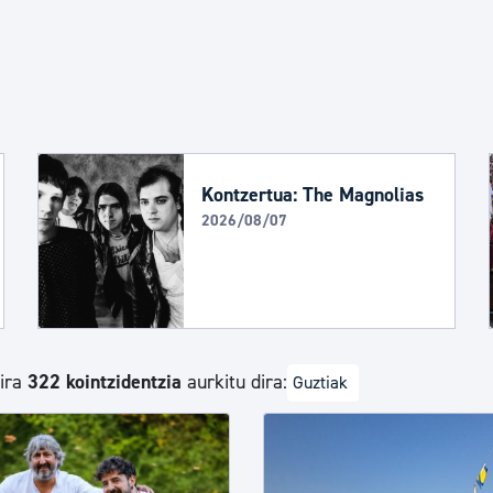
Euskara
Garapen ekonomikoa e
Berdintasuna, Giza Esk
Kontzertua: The Magnolias
2026/08/07
Kultura
Turismoa
dira
322 kointzidentzia
aurkitu dira:
Guztiak