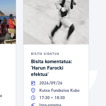
Izapideen katalogoa
Tramitaziorako laguntza
BISITA GIDATUA
Bisita komentatua:
'Harun Farocki
efektua'
2026/09/26
Kutxa Fundazioa Kubo
ra
17:30 + 18:30
Izen-ematea