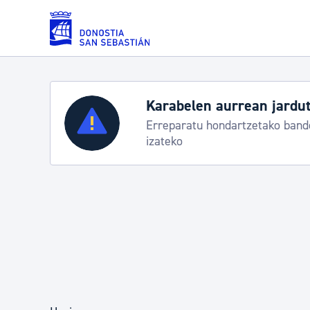
Eduki nagusira joan
Zerbitzuak
Aste Nagusia 2026: egi
Abuztuak 8-15
Errolda eta gai pertsonalak
Gizarte-zerbitzuak
Mugikortasuna