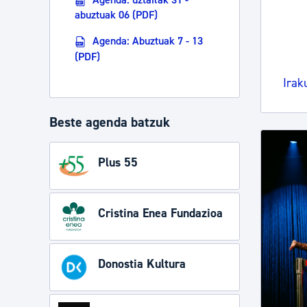
abuztuak 06 (PDF)
Agenda: Abuztuak 7 - 13
(PDF)
Irak
Beste agenda batzuk
Plus 55
Cristina Enea Fundazioa
Donostia Kultura