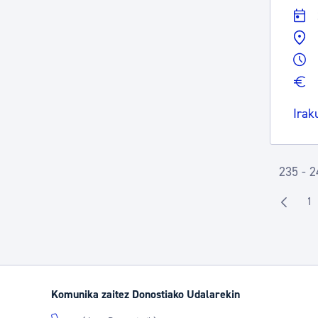
Irak
235 - 2
1
O
Komunika zaitez Donostiako Udalarekin