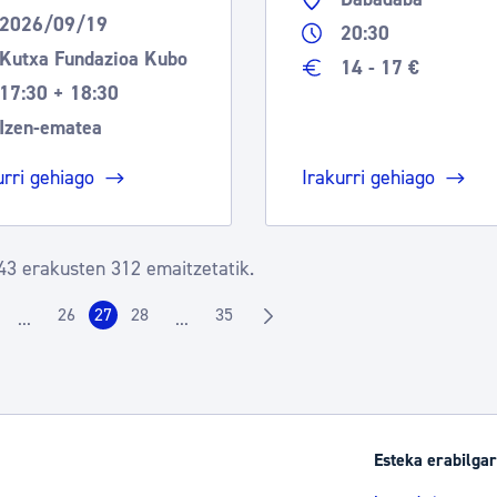
2026/09/19
20:30
Kutxa Fundazioa Kubo
14 - 17 €
17:30 + 18:30
Izen-ematea
urri gehiago
Irakurri gehiago
43 erakusten 312 emaitzetatik.
26
27
28
35
...
...
rrialdea
Orrialdea
Orrialdea
Orrialdea
Orrialdea
Intermediate Pages Use TAB to navigate.
Intermediate Pages Use TAB to navigate.
Esteka erabilgar