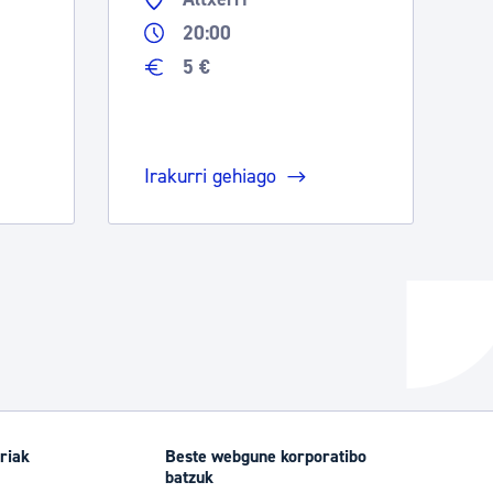
20:00
5 €
Irakurri gehiago
riak
Beste webgune korporatibo
batzuk