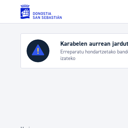
Eduki nagusira joan
Zerbitzuak
Aste Nagusia 2026
Trafiko mozketak eta garraio zerbitzu b
Errolda eta gai pertsonalak
Gizarte-zerbitzuak
Mugikortasuna