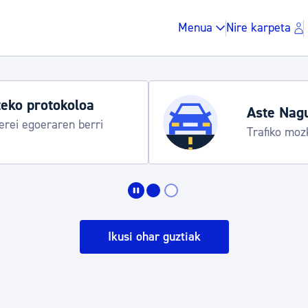
Menua
Nire karpeta
Aste Nagusia 2
ereziak
Abuztuak 8-15
Zergak eta isunak
Etxebizitza eta hirig
Ikusi ohar guztiak
Gune publikoa, ho