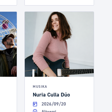
MUSIKA
Nuria Culla Dúo
2026/09/20
Altxerri