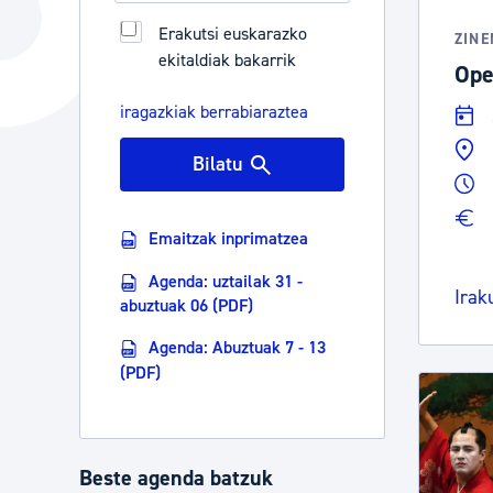
Hiria
Aktualita
Erakutsi euskarazko
ZIN
ekitaldiak bakarrik
Hiria orain
Albisteak
Ope
Hiria ezagutu
Abisuak
iragazkiak berrabiaraztea
Etorkizuneko hiria
Kultur ag
Bilatu
Emaitzak inprimatzea
Agenda: uztailak 31 -
Irak
abuztuak 06 (PDF)
Agenda: Abuztuak 7 - 13
(PDF)
Beste agenda batzuk