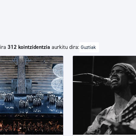
Euskara
Garapen ekonomikoa e
dira
312 kointzidentzia
aurkitu dira:
Guztiak
Berdintasuna, Giza Esk
Kultura
Turismoa