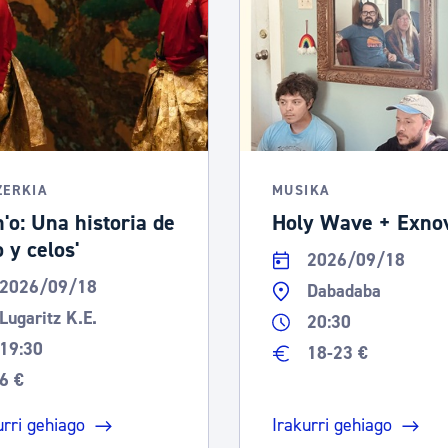
ZERKIA
MUSIKA
n'o: Una historia de
Holy Wave + Exno
 y celos'
2026/09/18
2026/09/18
Dabadaba
Lugaritz K.E.
20:30
19:30
18-23 €
6 €
urri gehiago
Irakurri gehiago