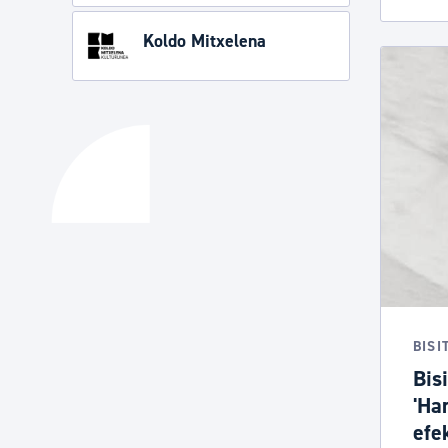
Koldo Mitxelena
BISI
Bis
'Ha
efe