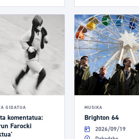
TA GIDATUA
MUSIKA
ita komentatua:
Brighton 64
run Farocki
2026/09/19
ktua'
Dabadaba