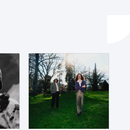
ta enplegua
ubideak eta bizikidetza