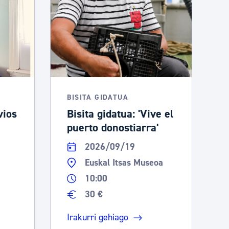
BISITA GIDATUA
vios
Bisita gidatua: 'Vive el
puerto donostiarra'
2026/09/19
Euskal Itsas Museoa
10:00
30 €
Irakurri gehiago