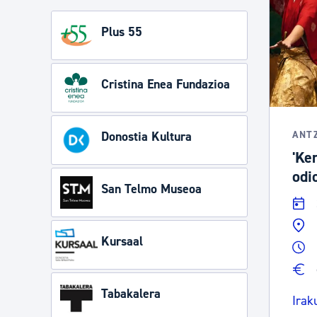
Plus 55
Cristina Enea Fundazioa
Donostia Kultura
ANT
'Ke
odio
San Telmo Museoa
Kursaal
Tabakalera
Irak