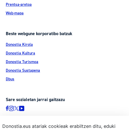
Prentsa-aretoa
Web-mapa
Beste webgune korporatibo batzuk
Donostia Kirola
Donostia Kultura
Donostia Turismoa
Donostia Sustapena
Dbus
Sare sozialetan jarrai gaitzazu
Donostia.eus atariak cookieak erabiltzen ditu, eduki