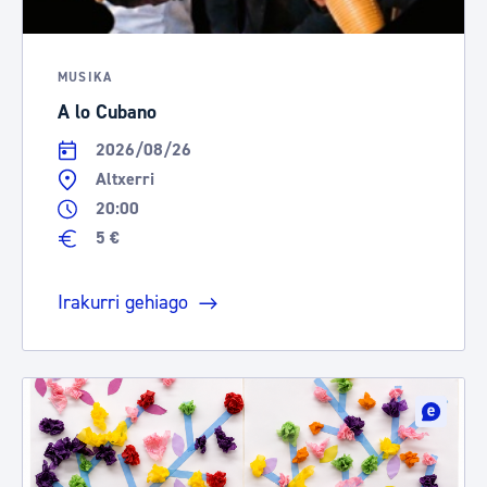
MUSIKA
A lo Cubano
2026/08/26
Altxerri
20:00
5 €
Irakurri gehiago