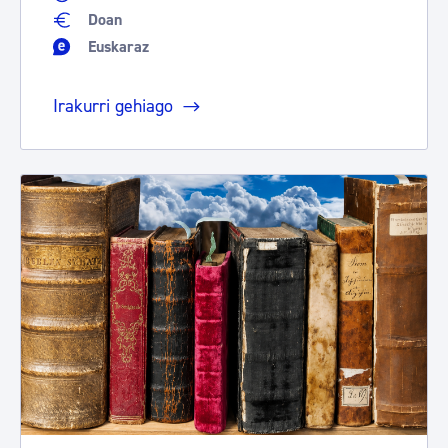
Doan
Euskaraz
Irakurri gehiago