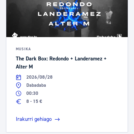
MUSIKA
The Dark Box: Redondo + Landeramez +
Alter M
2026/08/28
Dabadaba
00:30
8 - 15 €
Irakurri gehiago