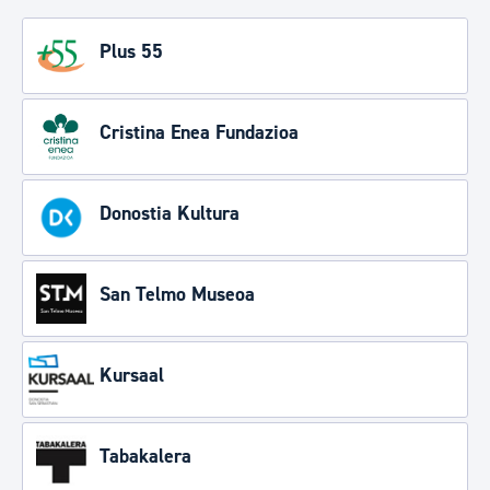
Plus 55
Cristina Enea Fundazioa
Donostia Kultura
San Telmo Museoa
Kursaal
Tabakalera