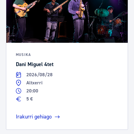
MUSIKA
Dani Miguel 4tet
2026/08/28
Altxerri
20:00
5 €
Irakurri gehiago