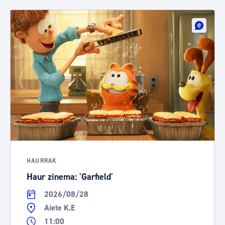
HAURRAK
Haur zinema: 'Garfield'
2026/08/28
Aiete K.E
11:00