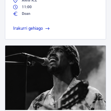
Aiete K.E
11:00
Doan
Irakurri gehiago