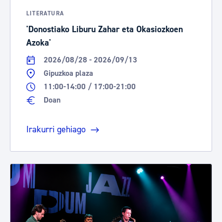
LITERATURA
'Donostiako Liburu Zahar eta Okasiozkoen
Azoka'
2026/08/28 - 2026/09/13
Gipuzkoa plaza
11:00-14:00 / 17:00-21:00
Doan
Irakurri gehiago