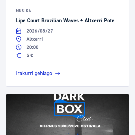
MUSIKA
Lipe Court Brazilian Waves + Altxerri Pote
2026/08/27
Altxerri
20:00
5 €
Irakurri gehiago