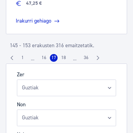
47,25 €
Irakurri gehiago
145 - 153 erakusten 316 emaitzetatik.
1
16
17
18
36
...
...
Orrialdea
Orrialdea
Orrialdea
Orrialdea
Orrialdea
Intermediate Pages Use TAB to navigate.
Intermediate Pages Use TAB t
Zer
Non