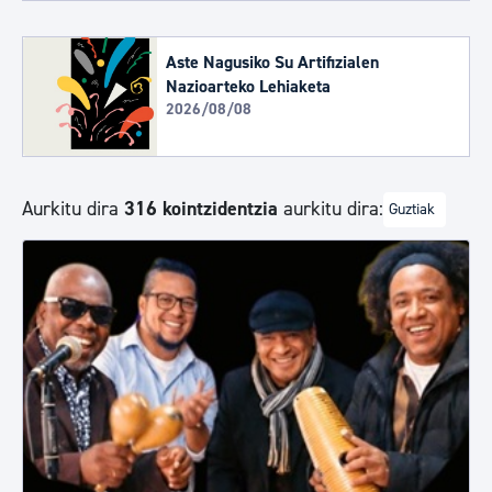
Aste Nagusiko Su Artifizialen
Nazioarteko Lehiaketa
2026/08/08
Aurkitu dira
316 kointzidentzia
aurkitu dira:
Guztiak