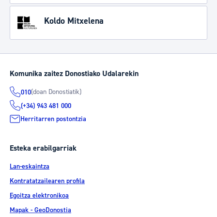
Koldo Mitxelena
Komunika zaitez Donostiako Udalarekin
(doan Donostiatik)
010
(+34) 943 481 000
Herritarren postontzia
Esteka erabilgarriak
Lan-eskaintza
Kontratatzailearen profila
Egoitza elektronikoa
Mapak - GeoDonostia