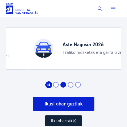
Eduki nagusira joan
Buscar
Aste Nagusia 2026
Trafiko mozketak eta garraio zerbitzu
bereziak
Ikusi ohar guztiak
Itxi oharrak