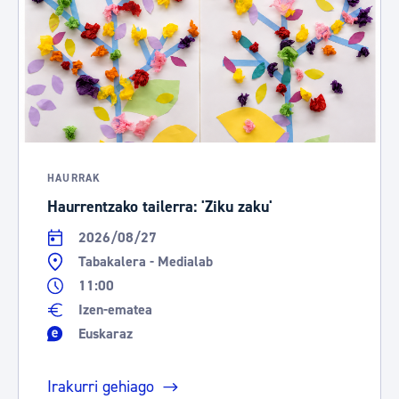
HAURRAK
Haurrentzako tailerra: 'Ziku zaku'
2026/08/27
Tabakalera - Medialab
11:00
Izen-ematea
Euskaraz
Irakurri gehiago