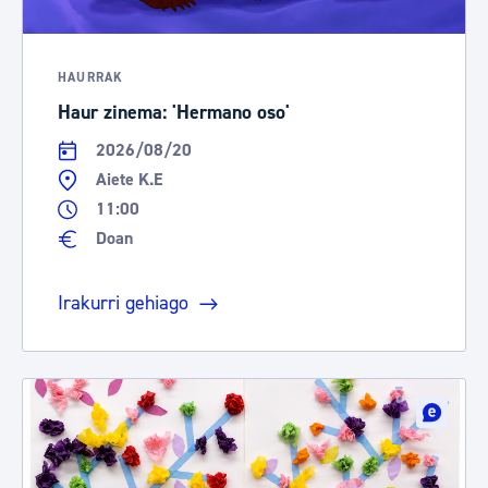
HAURRAK
Haur zinema: 'Hermano oso'
2026/08/20
Aiete K.E
11:00
Doan
Irakurri gehiago