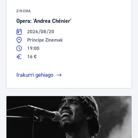
ZINEMA
Opera: 'Andrea Chénier'
2026/08/20
Principe Zinemak
19:00
16 €
Irakurri gehiago