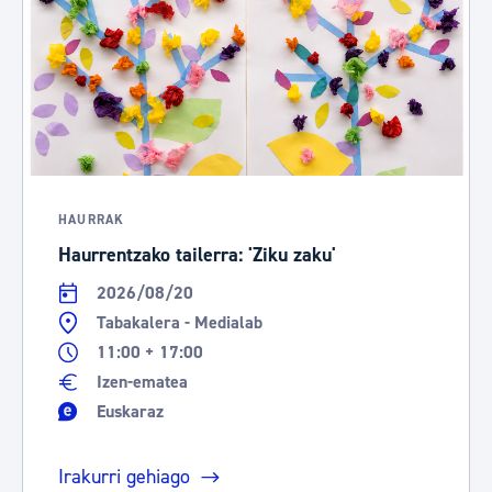
HAURRAK
Haurrentzako tailerra: 'Ziku zaku'
2026/08/20
Tabakalera - Medialab
11:00 + 17:00
Izen-ematea
Euskaraz
Irakurri gehiago