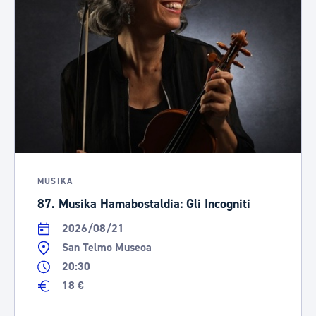
MUSIKA
87. Musika Hamabostaldia: Gli Incogniti
2026/08/21
San Telmo Museoa
20:30
18 €