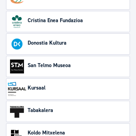
Cristina Enea Fundazioa
Donostia Kultura
San Telmo Museoa
Kursaal
Tabakalera
Koldo Mitxelena