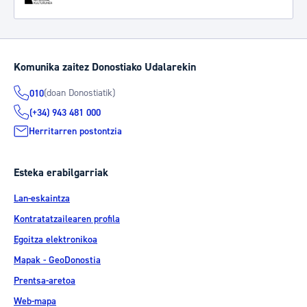
Komunika zaitez Donostiako Udalarekin
(doan Donostiatik)
010
(+34) 943 481 000
Herritarren postontzia
Esteka erabilgarriak
Lan-eskaintza
Kontratatzailearen profila
Egoitza elektronikoa
Mapak - GeoDonostia
Prentsa-aretoa
Web-mapa