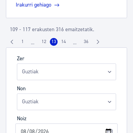
Irakurri gehiago
109 - 117 erakusten 316 emaitzetatik.
1
12
13
14
36
...
...
Orrialdea
Orrialdea
Orrialdea
Orrialdea
Orrialdea
Intermediate Pages Use TAB to navigate.
Intermediate Pages Use TAB t
Zer
Non
Noiz