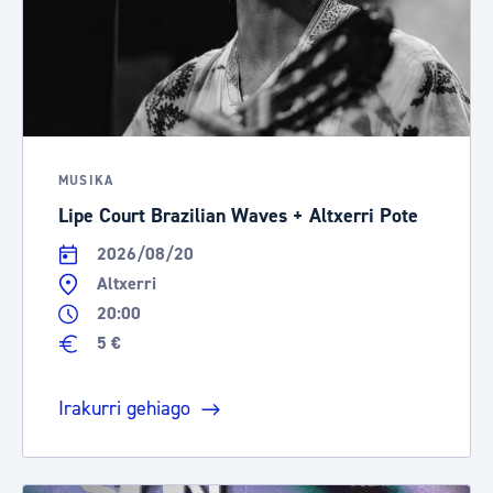
MUSIKA
Lipe Court Brazilian Waves + Altxerri Pote
2026/08/20
Altxerri
20:00
5 €
Irakurri gehiago