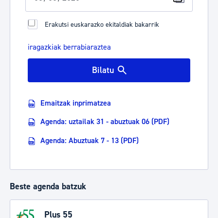
Erakutsi euskarazko ekitaldiak bakarrik
iragazkiak berrabiaraztea
Bilatu
Emaitzak inprimatzea
Agenda: uztailak 31 - abuztuak 06 (PDF)
Agenda: Abuztuak 7 - 13 (PDF)
Beste agenda batzuk
Plus 55