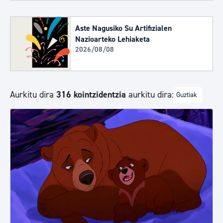
Aste Nagusiko Su Artifizialen
Nazioarteko Lehiaketa
2026/08/08
Aurkitu dira
316 kointzidentzia
aurkitu dira:
Guztiak