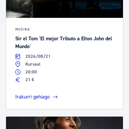
MUSIKA
Sir el Tom 'El mejor Tributo a Elton John del
Mundo'
2026/08/21
Kursaal
20:00
21 €
Irakurri gehiago