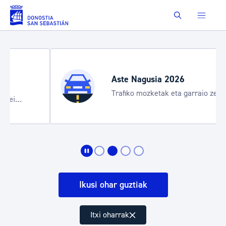
Eduki nagusira joan
Buscar
Aste Nagusia 2026
Trafiko mozketak eta garraio zerbitzu
bereziak
Ikusi ohar guztiak
Itxi oharrak