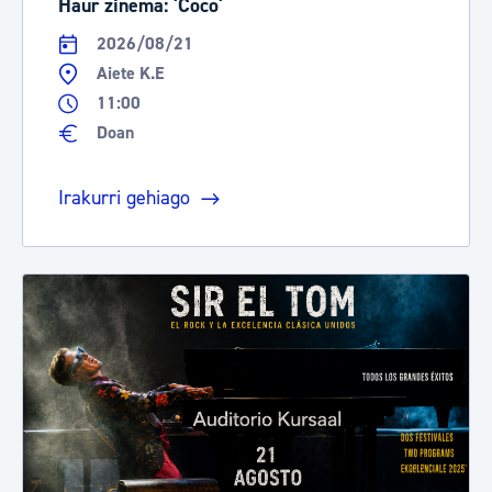
Haur zinema: 'Coco'
2026/08/21
Aiete K.E
11:00
Doan
Irakurri gehiago