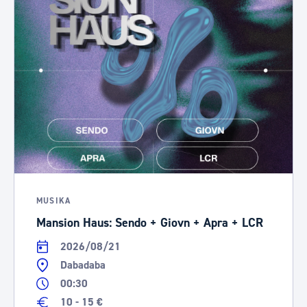
MUSIKA
Mansion Haus: Sendo + Giovn + Apra + LCR
2026/08/21
Dabadaba
00:30
10 - 15 €