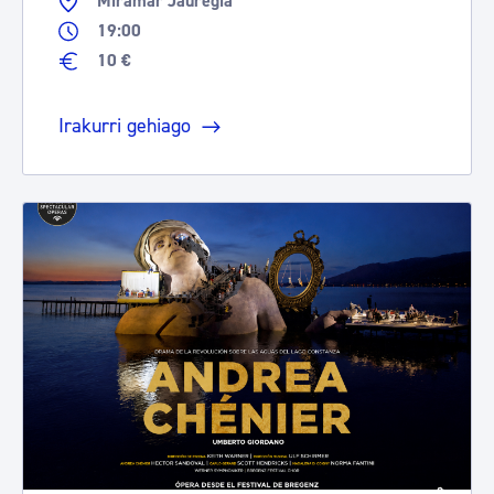
Miramar Jauregia
19:00
10 €
Irakurri gehiago