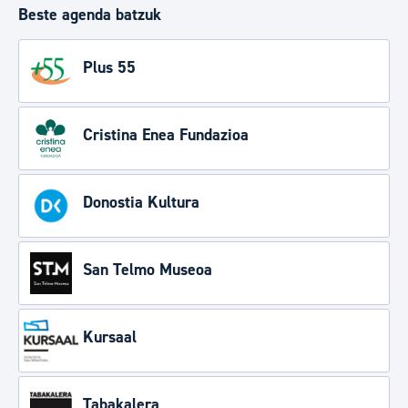
Beste agenda batzuk
Plus 55
Cristina Enea Fundazioa
Donostia Kultura
San Telmo Museoa
Kursaal
Tabakalera