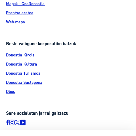
Mapak - GeoDonostia
Prentsa-aretoa
Web-mapa
Beste webgune korporatibo batzuk
Donostia Kirola
Donostia Kultura
Donostia Turismoa
Donostia Sustapena
Dbus
Sare sozialetan jarrai gaitzazu