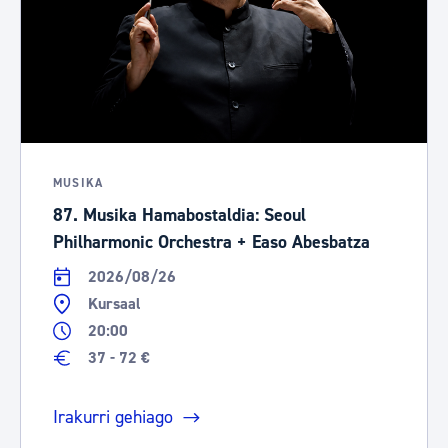
MUSIKA
87. Musika Hamabostaldia: Seoul
Philharmonic Orchestra + Easo Abesbatza
2026/08/26
Kursaal
20:00
37 - 72 €
Irakurri gehiago