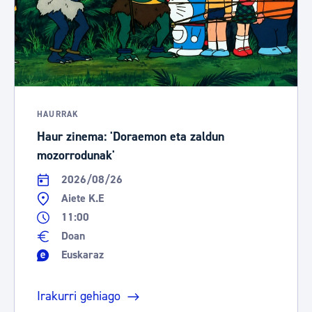
HAURRAK
Haur zinema: 'Doraemon eta zaldun
mozorrodunak'
2026/08/26
Aiete K.E
11:00
Doan
Euskaraz
Irakurri gehiago