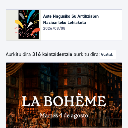
Aste Nagusiko Su Artifizialen
Nazioarteko Lehiaketa
2026/08/08
Aurkitu dira
316 kointzidentzia
aurkitu dira:
Guztiak