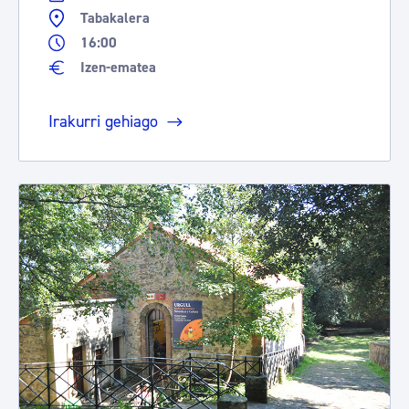
Tabakalera
16:00
Izen-ematea
Irakurri gehiago