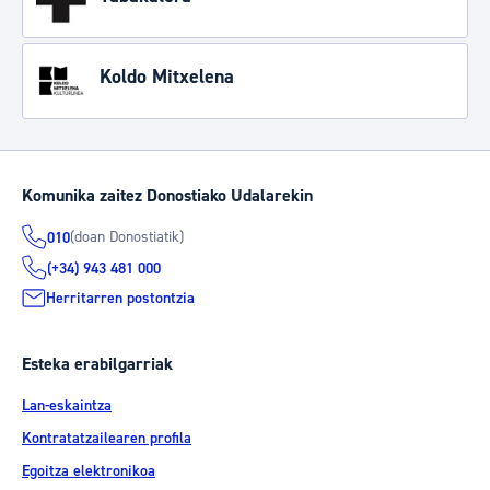
Koldo Mitxelena
Komunika zaitez Donostiako Udalarekin
(doan Donostiatik)
010
(+34) 943 481 000
Herritarren postontzia
Esteka erabilgarriak
Lan-eskaintza
Kontratatzailearen profila
Egoitza elektronikoa