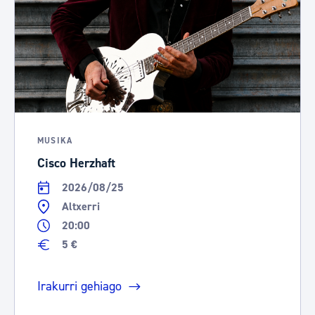
MUSIKA
Cisco Herzhaft
2026/08/25
Altxerri
20:00
5 €
Irakurri gehiago