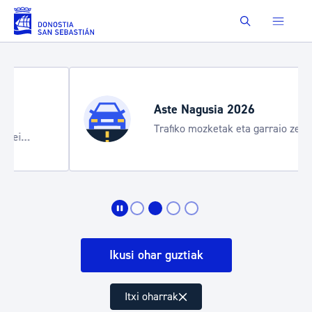
Eduki nagusira joan
Buscar
Aste Nagusia 2026
Trafiko mozketak eta garraio zerbitzu
bereziak
Ikusi ohar guztiak
Itxi oharrak