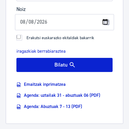
Noiz
Erakutsi euskarazko ekitaldiak bakarrik
iragazkiak berrabiaraztea
Bilatu
Emaitzak inprimatzea
Agenda: uztailak 31 - abuztuak 06 (PDF)
Agenda: Abuztuak 7 - 13 (PDF)