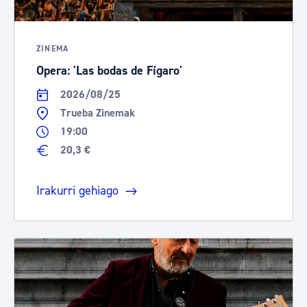
ZINEMA
Opera: 'Las bodas de Fígaro'
2026/08/25
Trueba Zinemak
19:00
20,3 €
Irakurri gehiago