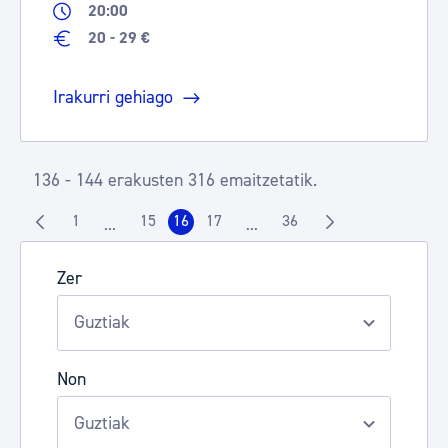
20:00
20 - 29 €
Irakurri gehiago
136 - 144 erakusten 316 emaitzetatik.
1
15
16
17
36
...
...
Orrialdea
Orrialdea
Orrialdea
Orrialdea
Orrialdea
Intermediate Pages Use TAB to navigate.
Intermediate Pages Use TAB t
Zer
Non