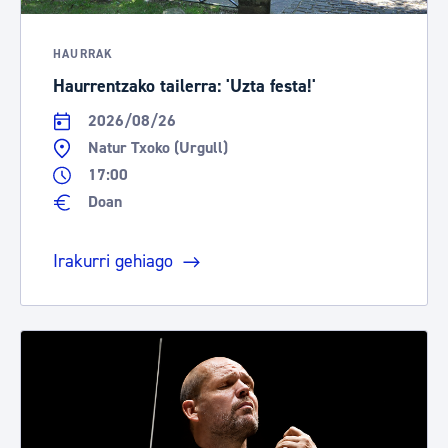
HAURRAK
Haurrentzako tailerra: 'Uzta festa!'
2026/08/26
Natur Txoko (Urgull)
17:00
Doan
Irakurri gehiago