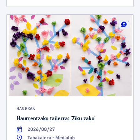
HAURRAK
Haurrentzako tailerra: 'Ziku zaku'
2026/08/27
Tabakalera - Medialab