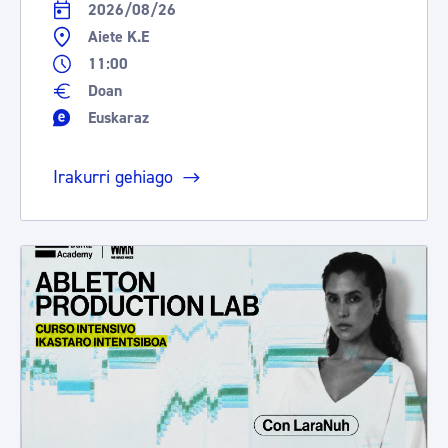
2026/08/26
Aiete K.E
11:00
Doan
Euskaraz
Irakurri gehiago