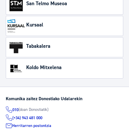
San Telmo Museoa
Kursaal
Tabakalera
Koldo Mitxelena
Komunika zaitez Donostiako Udalarekin
(doan Donostiatik)
010
(+34) 943 481 000
Herritarren postontzia