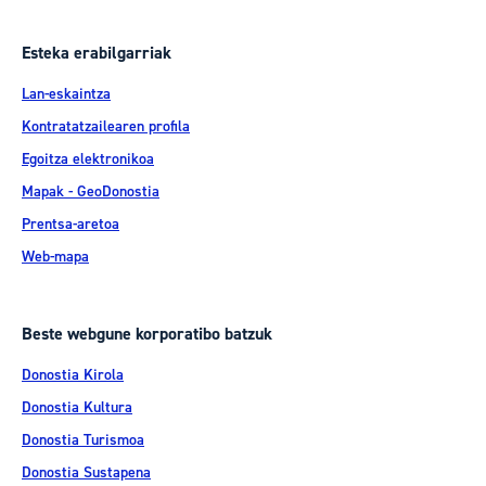
Esteka erabilgarriak
Lan-eskaintza
Kontratatzailearen profila
Egoitza elektronikoa
Mapak - GeoDonostia
Prentsa-aretoa
Web-mapa
Beste webgune korporatibo batzuk
Donostia Kirola
Donostia Kultura
Donostia Turismoa
Donostia Sustapena