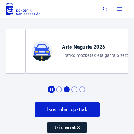
Eduki nagusira joan
Buscar
Aste Nagusia 2026
Trafiko mozketak eta garraio zerbitzu
bereziak
Ikusi ohar guztiak
Itxi oharrak