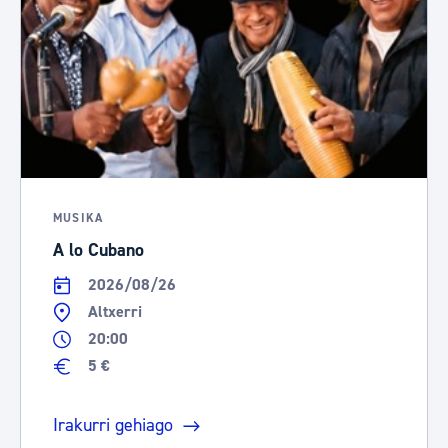
MUSIKA
A lo Cubano
2026/08/26
Altxerri
20:00
5 €
Irakurri gehiago