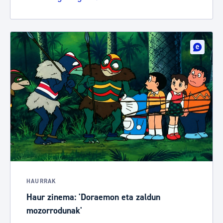
HAURRAK
Haur zinema: 'Doraemon eta zaldun
mozorrodunak'