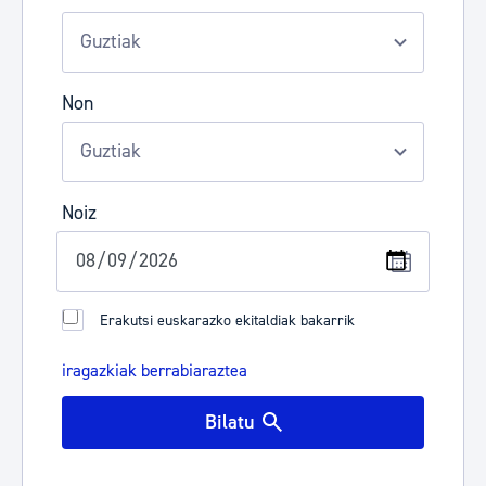
Non
Noiz
Erakutsi euskarazko ekitaldiak bakarrik
iragazkiak berrabiaraztea
Bilatu