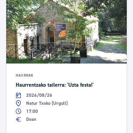
HAURRAK
Haurrentzako tailerra: 'Uzta festa!'
2026/08/26
Natur Txoko (Urgull)
17:00
Doan