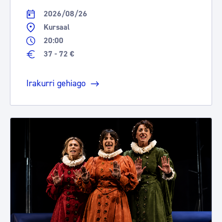
2026/08/26
Kursaal
20:00
37 - 72 €
Irakurri gehiago