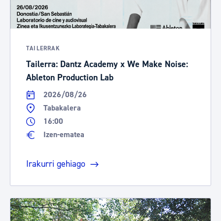
TAILERRAK
Tailerra: Dantz Academy x We Make Noise:
Ableton Production Lab
2026/08/26
Tabakalera
16:00
Izen-ematea
Irakurri gehiago