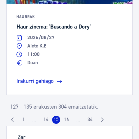
HAURRAK
Haur zinema: 'Buscando a Dory'
2026/08/27
Aiete K.E
11:00
Doan
Irakurri gehiago
127 - 135 erakusten 304 emaitzetatik.
1
14
15
16
34
...
...
Orrialdea
Orrialdea
Orrialdea
Orrialdea
Orrialdea
Intermediate Pages Use TAB to navigate.
Intermediate Pages Use TAB t
Zer