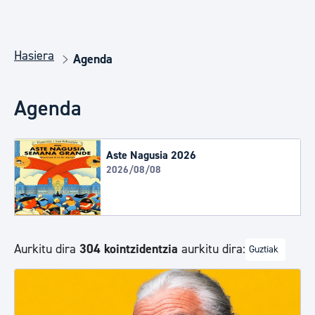
Hasiera
Agenda
Agenda
Aste Nagusia 2026
2026/08/08
Aurkitu dira
304 kointzidentzia
aurkitu dira:
Guztiak