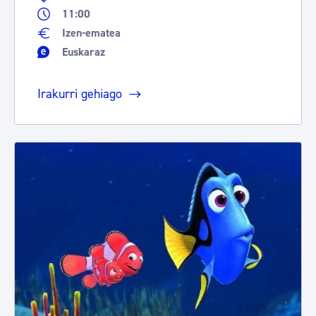
11:00
Izen-ematea
Euskaraz
Irakurri gehiago