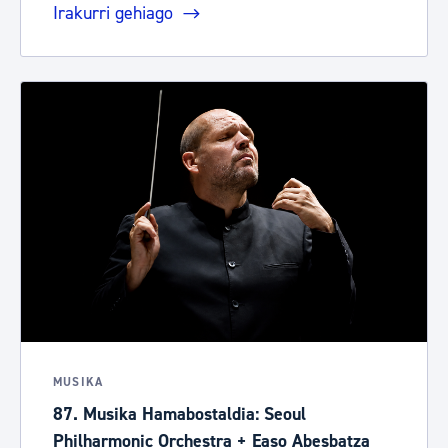
Irakurri gehiago
MUSIKA
87. Musika Hamabostaldia: Seoul
Philharmonic Orchestra + Easo Abesbatza