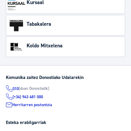
Kursaal
Tabakalera
Koldo Mitxelena
Komunika zaitez Donostiako Udalarekin
(doan Donostiatik)
010
(+34) 943 481 000
Herritarren postontzia
Esteka erabilgarriak