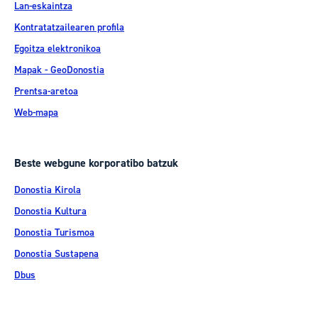
Lan-eskaintza
Kontratatzailearen profila
Egoitza elektronikoa
Mapak - GeoDonostia
Prentsa-aretoa
Web-mapa
Beste webgune korporatibo batzuk
Donostia Kirola
Donostia Kultura
Donostia Turismoa
Donostia Sustapena
Dbus