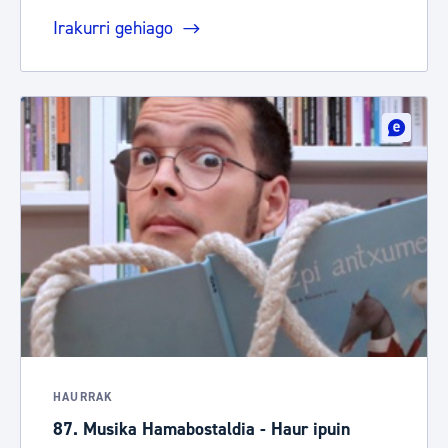
Irakurri gehiago
HAURRAK
87. Musika Hamabostaldia - Haur ipuin