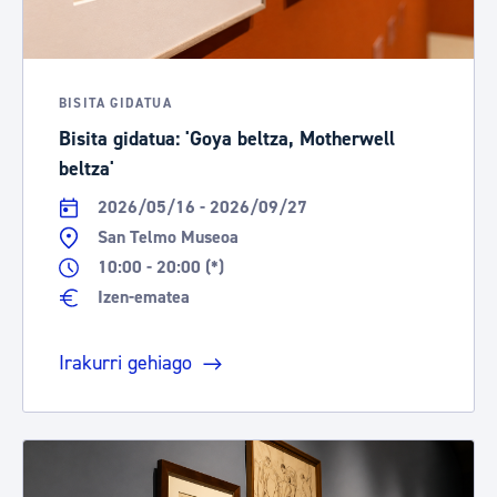
BISITA GIDATUA
Bisita gidatua: 'Goya beltza, Motherwell
beltza'
2026/05/16 - 2026/09/27
San Telmo Museoa
10:00 - 20:00 (*)
Izen-ematea
Irakurri gehiago