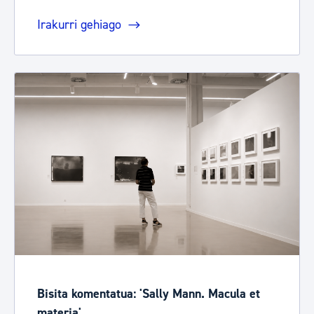
Irakurri gehiago
Bisita komentatua: 'Sally Mann. Macula et
materia'