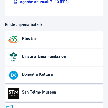
Agenda: Abuztuak 7 - 13 (PDF)
Beste agenda batzuk
Plus 55
Cristina Enea Fundazioa
Donostia Kultura
San Telmo Museoa