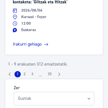
kontaketa: 'Giltzak eta Hitzak'
2026/08/06
Kursaal - Foyer
12:00
Euskaraz
Irakurri gehiago
1 - 9 erakusten 312 emaitzetatik.
1
2
3
35
...
Orrialdea
Orrialdea
Orrialdea
Orrialdea
Intermediate Pages Use TAB to navigate.
Zer