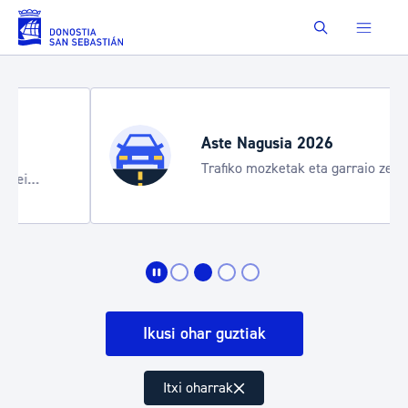
Eduki nagusira joan
Buscar
Aste Nagusia 2026
Trafiko mozketak eta garraio zerbitzu
bereziak
Ikusi ohar guztiak
Itxi oharrak