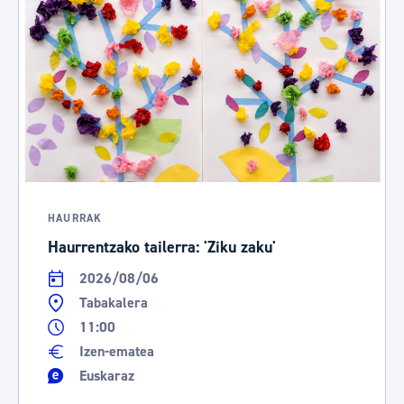
HAURRAK
Haurrentzako tailerra: 'Ziku zaku'
2026/08/06
Tabakalera
11:00
Izen-ematea
Euskaraz