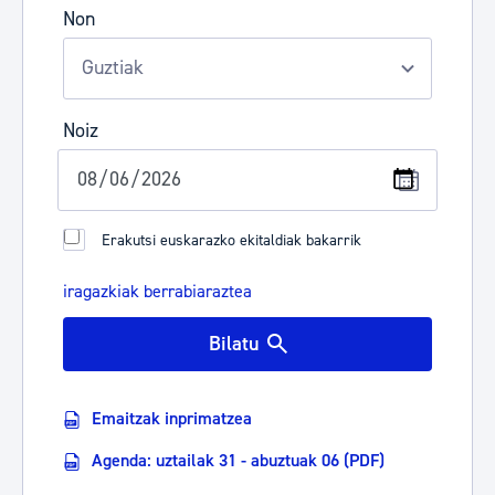
Non
Noiz
Erakutsi euskarazko ekitaldiak bakarrik
iragazkiak berrabiaraztea
Bilatu
Emaitzak inprimatzea
Agenda: uztailak 31 - abuztuak 06 (PDF)