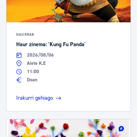
HAURRAK
Haur zinema: 'Kung Fu Panda'
2026/08/06
Aiete K.E
11:00
Doan
Irakurri gehiago