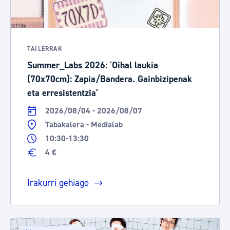
TAILERRAK
Summer_Labs 2026: 'Oihal laukia
(70x70cm): Zapia/Bandera. Gainbizipenak
eta erresistentzia'
2026/08/04 - 2026/08/07
Tabakalera - Medialab
10:30-13:30
4 €
Irakurri gehiago