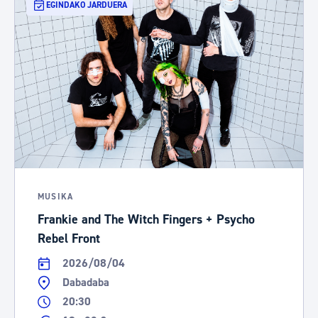
EGINDAKO JARDUERA
MUSIKA
Frankie and The Witch Fingers + Psycho
Rebel Front
2026/08/04
Dabadaba
20:30