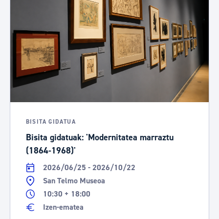
BISITA GIDATUA
Bisita gidatuak: 'Modernitatea marraztu
(1864-1968)'
2026/06/25 - 2026/10/22
San Telmo Museoa
10:30 + 18:00
Izen-ematea