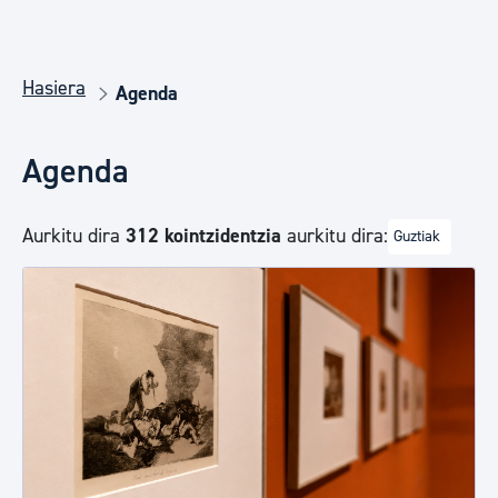
Hasiera
Agenda
Agenda
Aurkitu dira
312 kointzidentzia
aurkitu dira:
Guztiak