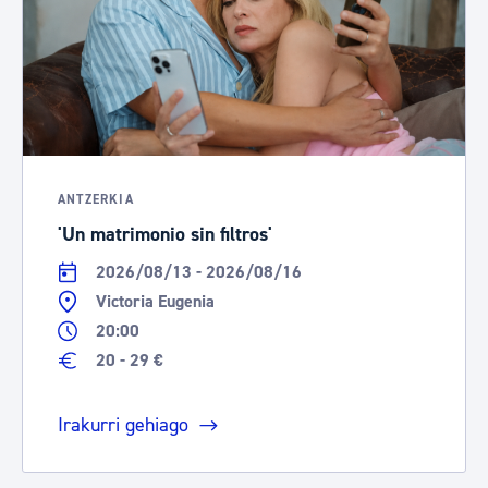
ANTZERKIA
'Un matrimonio sin filtros'
2026/08/13 - 2026/08/16
Victoria Eugenia
20:00
20 - 29 €
Irakurri gehiago