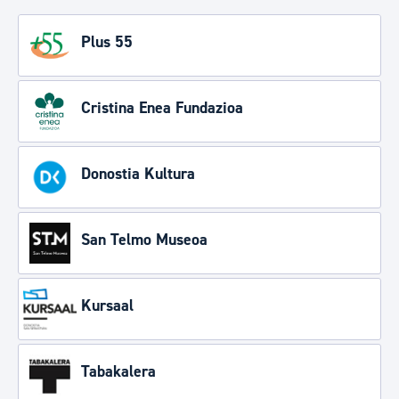
Plus 55
Cristina Enea Fundazioa
Donostia Kultura
San Telmo Museoa
Kursaal
Tabakalera