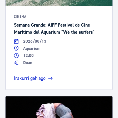
ZINEMA
Semana Grande: AIFF Festival de Cine
Marítimo del Aquarium "We the surfers"
2026/08/13
Aquarium
12:00
Doan
Irakurri gehiago