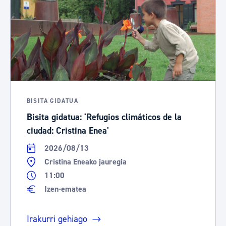
BISITA GIDATUA
Bisita gidatua: 'Refugios climáticos de la
ciudad: Cristina Enea'
2026/08/13
Cristina Eneako jauregia
11:00
Izen-ematea
Irakurri gehiago