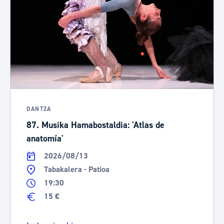
DANTZA
87. Musika Hamabostaldia: 'Atlas de
anatomía'
2026/08/13
Tabakalera - Patioa
19:30
15 €