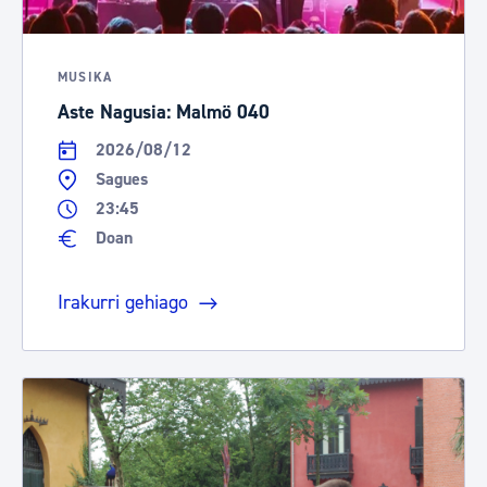
MUSIKA
Aste Nagusia: Malmö 040
2026/08/12
Sagues
23:45
Doan
Irakurri gehiago