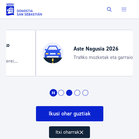
Eduki nagusira joan
Buscar
Aste Nagusia 2026
Trafiko mozketak eta garraio zerbitzu
bereziak
Ikusi ohar guztiak
Itxi oharrak