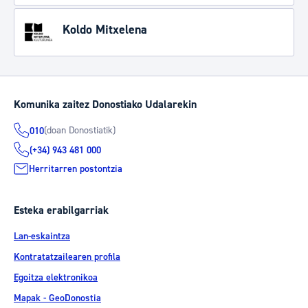
Koldo Mitxelena
Komunika zaitez Donostiako Udalarekin
(doan Donostiatik)
010
(+34) 943 481 000
Herritarren postontzia
Esteka erabilgarriak
Lan-eskaintza
Kontratatzailearen profila
Egoitza elektronikoa
Mapak - GeoDonostia