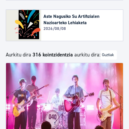
Aste Nagusiko Su Artifizialen
Nazioarteko Lehiaketa
2026/08/08
Aurkitu dira
316 kointzidentzia
aurkitu dira:
Guztiak