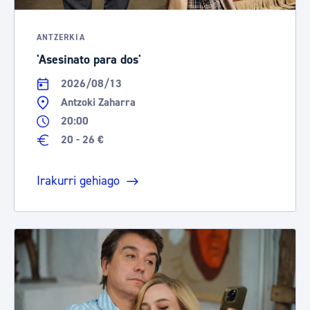
ANTZERKIA
'Asesinato para dos'
2026/08/13
Antzoki Zaharra
20:00
20 - 26 €
Irakurri gehiago