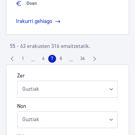
Doan
Irakurri gehiago
55 - 63 erakusten 316 emaitzetatik.
1
6
7
8
36
...
...
Orrialdea
Orrialdea
Orrialdea
Orrialdea
Orrialdea
Intermediate Pages Use TAB to navigate.
Intermediate Pages Use TAB to 
Zer
Non