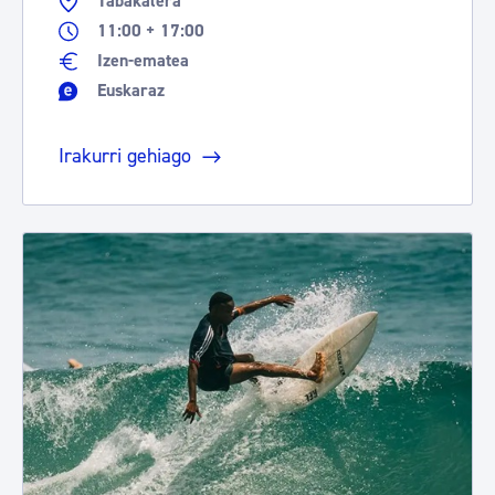
Tabakalera
11:00 + 17:00
Izen-ematea
Euskaraz
Irakurri gehiago