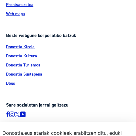
Prentsa-aretoa
Web-mapa
Beste webgune korporatibo batzuk
Donostia Kirola
Donostia Kultura
Donostia Turismoa
Donostia Sustapena
Dbus
Sare sozialetan jarrai gaitzazu
Donostia.eus atariak cookieak erabiltzen ditu, eduki