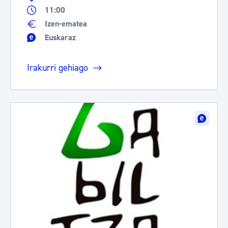
11:00
Izen-ematea
Euskaraz
Irakurri gehiago