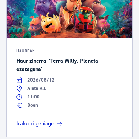
HAURRAK
Haur zinema: 'Terra Willy. Planeta
ezezaguna'
2026/08/12
Aiete K.E
11:00
Doan
Irakurri gehiago