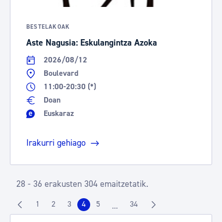
BESTELAKOAK
Aste Nagusia: Eskulangintza Azoka
2026/08/12
Boulevard
11:00-20:30 (*)
Doan
Euskaraz
Irakurri gehiago
28 - 36 erakusten 304 emaitzetatik.
1
2
3
4
5
34
...
Orrialdea
Orrialdea
Orrialdea
Orrialdea
Orrialdea
Orrialdea
Intermediate Pages Use TAB to n