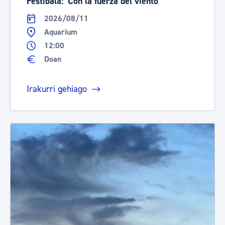
Festibala: 'Con la fuerza del viento'
2026/08/11
Aquarium
12:00
Doan
Irakurri gehiago