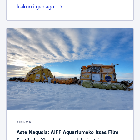
Irakurri gehiago
ZINEMA
Aste Nagusia: AIFF Aquariumeko Itsas Film