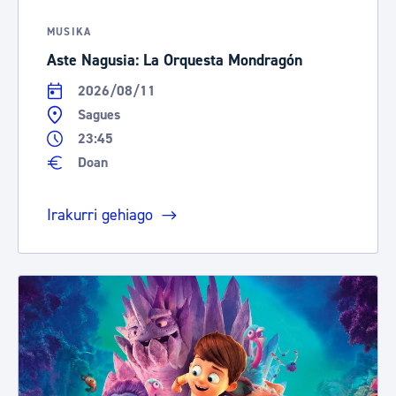
MUSIKA
Aste Nagusia: La Orquesta Mondragón
2026/08/11
Sagues
23:45
Doan
Irakurri gehiago