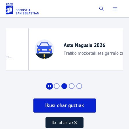
Eduki nagusira joan
Buscar
Aste Nagusia 2026
Trafiko mozketak eta garraio zerbitzu
bereziak
Ikusi ohar guztiak
Itxi oharrak