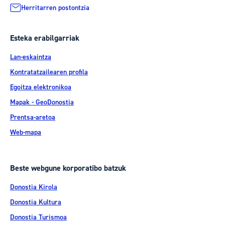
Herritarren postontzia
Esteka erabilgarriak
Lan-eskaintza
Kontratatzailearen profila
Egoitza elektronikoa
Mapak - GeoDonostia
Prentsa-aretoa
Web-mapa
Beste webgune korporatibo batzuk
Donostia Kirola
Donostia Kultura
Donostia Turismoa