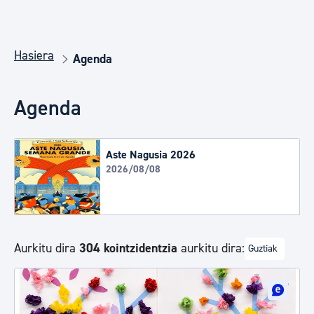
Hasiera
Agenda
Agenda
Aste Nagusia 2026
2026/08/08
Aurkitu dira
304 kointzidentzia
aurkitu dira:
Guztiak