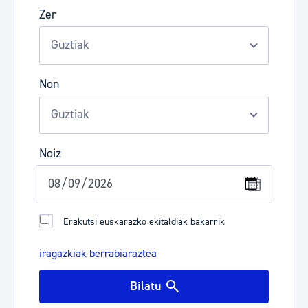
Zer
Non
Noiz
Erakutsi euskarazko ekitaldiak bakarrik
iragazkiak berrabiaraztea
Bilatu