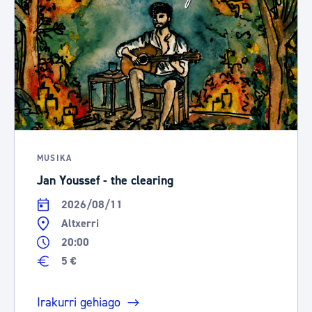
MUSIKA
Jan Youssef - the clearing
2026/08/11
Altxerri
20:00
5 €
Irakurri gehiago