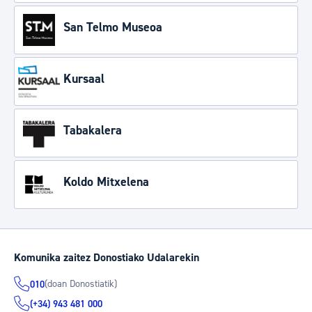
San Telmo Museoa
Kursaal
Tabakalera
Koldo Mitxelena
Komunika zaitez Donostiako Udalarekin
(doan Donostiatik)
010
(+34) 943 481 000