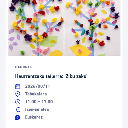
HAURRAK
Haurrentzako tailerra: 'Ziku zaku'
2026/08/11
Tabakalera
11:00 + 17:00
Izen-ematea
Euskaraz