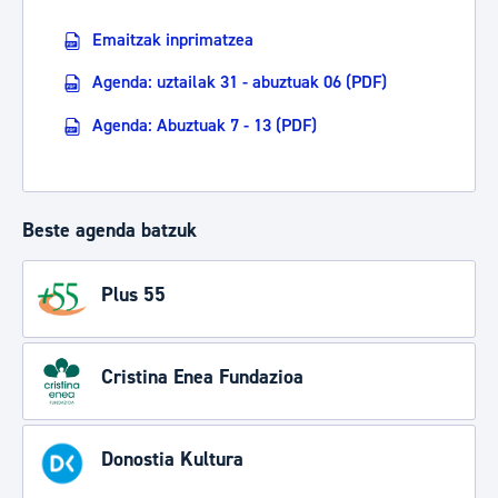
Emaitzak inprimatzea
Agenda: uztailak 31 - abuztuak 06 (PDF)
Agenda: Abuztuak 7 - 13 (PDF)
Beste agenda batzuk
Plus 55
Cristina Enea Fundazioa
Donostia Kultura