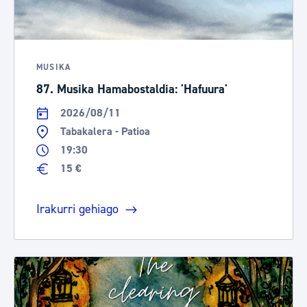
MUSIKA
87. Musika Hamabostaldia: 'Hafuura'
2026/08/11
Tabakalera - Patioa
19:30
15 €
Irakurri gehiago