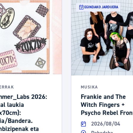
EGINDAKO JARDUERA
LERRAK
MUSIKA
mer_Labs 2026:
Frankie and The
hal laukia
Witch Fingers +
x70cm):
Psycho Rebel Fron
ia/Bandera.
2026/08/04
nbizipenak eta