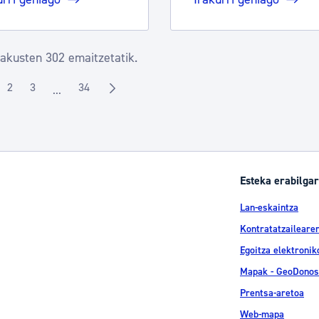
rakusten 302 emaitzetatik.
2
3
34
...
rialdea
Orrialdea
Orrialdea
Orrialdea
Intermediate Pages Use TAB to navigate.
Esteka erabilgar
Lan-eskaintza
Kontratatzailearen
Egoitza elektronik
Mapak - GeoDonos
Prentsa-aretoa
Web-mapa