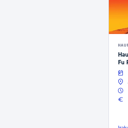
HAU
Hau
Fu 
Irak