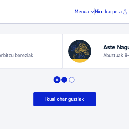
Menua
Nire karpeta
Hondartza denboraldia
Informazio praktikoa
Zergak eta isunak
Etxebizitza eta hirig
Ikusi ohar guztiak
Gune publikoa, ho