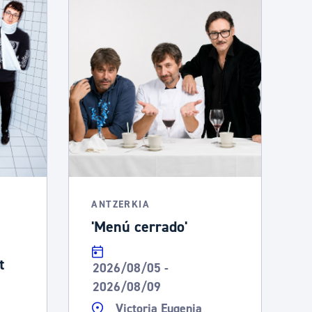
ANTZERKIA
'Menú cerrado'
t
2026/08/05 -
2026/08/09
Victoria Eugenia