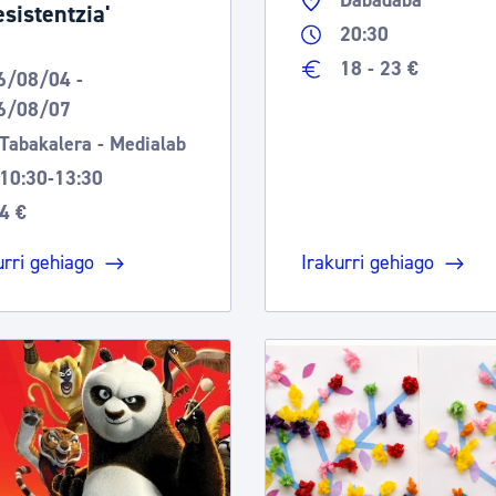
Dabadaba
esistentzia'
20:30
18 - 23 €
6/08/04 -
6/08/07
Tabakalera - Medialab
10:30-13:30
4 €
urri gehiago
Irakurri gehiago