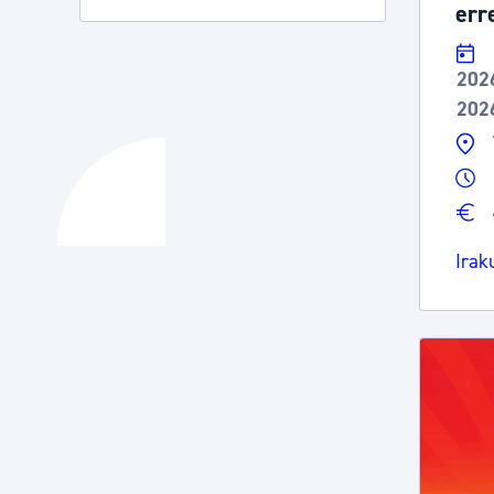
err
202
202
Irak