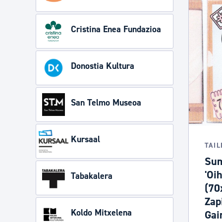
Cristina Enea Fundazioa
Donostia Kultura
San Telmo Museoa
Kursaal
TAI
Sum
'Oi
Tabakalera
(70
Zap
Koldo Mitxelena
Gai