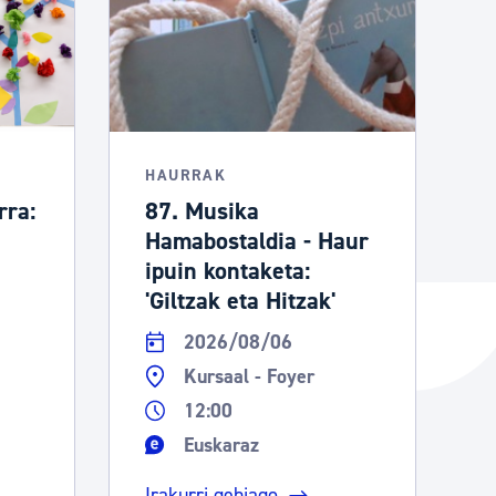
HAURRAK
rra:
87. Musika
Hamabostaldia - Haur
ipuin kontaketa:
'Giltzak eta Hitzak'
2026/08/06
Kursaal - Foyer
12:00
Euskaraz
Irakurri gehiago