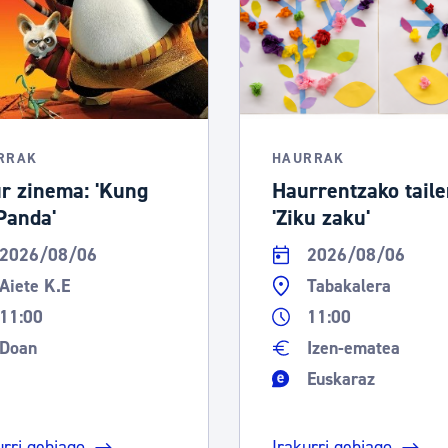
RRAK
HAURRAK
r zinema: 'Kung
Haurrentzako taile
Panda'
'Ziku zaku'
2026/08/06
2026/08/06
Aiete K.E
Tabakalera
11:00
11:00
Doan
Izen-ematea
Euskaraz
urri gehiago
Irakurri gehiago