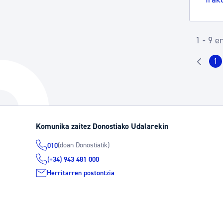
1 - 9 e
1
Or
Komunika zaitez Donostiako Udalarekin
(doan Donostiatik)
010
(+34) 943 481 000
Herritarren postontzia