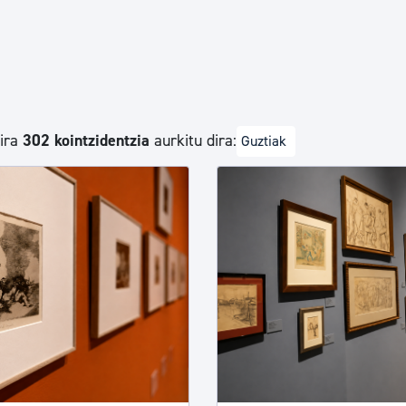
Euskara
Garapen ekonomikoa e
dira
302 kointzidentzia
aurkitu dira:
Guztiak
Berdintasuna, Giza Esk
Kultura
Turismoa