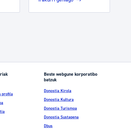
riak
Beste webgune korporatibo
batzuk
Donostia Kirola
 profila
Donostia Kultura
oa
Donostia Turismoa
tia
Donostia Sustapena
Dbus