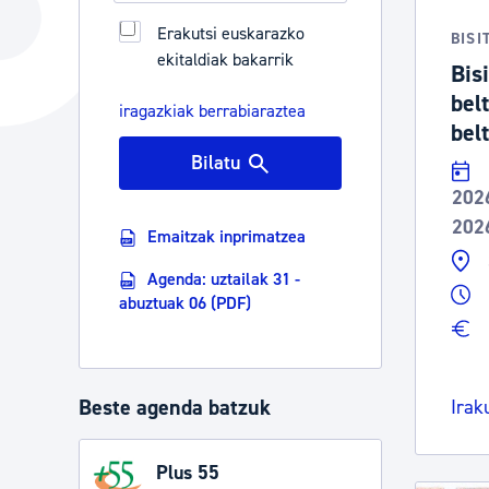
Hiria
Aktualita
Erakutsi euskarazko
BISI
ekitaldiak bakarrik
Hiria orain
Albisteak
Bis
bel
Hiria ezagutu
Abisuak
iragazkiak berrabiaraztea
belt
Etorkizuneko hiria
Kultur ag
Bilatu
202
202
Emaitzak inprimatzea
Agenda: uztailak 31 -
abuztuak 06 (PDF)
Beste agenda batzuk
Irak
Plus 55