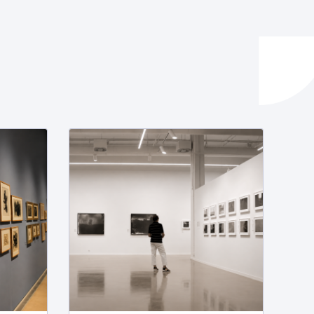
ta enplegua
ubideak eta bizikidetza