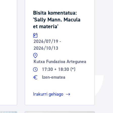
Izapideen katalogoa
Bisita komentatua:
'Sally Mann. Macula
et materia'
Tramitaziorako laguntza
2026/07/19 -
2026/10/13
Kutxa Fundazioa Artegunea
a
17:30 + 18:30 (*)
Izen-ematea
Irakurri gehiago