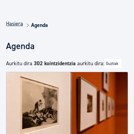
Hasiera
Agenda
Agenda
Aurkitu dira
302 kointzidentzia
aurkitu dira:
Guztiak