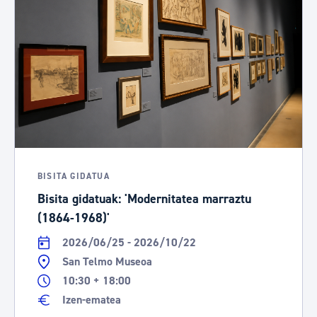
BISITA GIDATUA
Bisita gidatuak: 'Modernitatea marraztu
(1864-1968)'
2026/06/25 - 2026/10/22
San Telmo Museoa
10:30 + 18:00
Izen-ematea