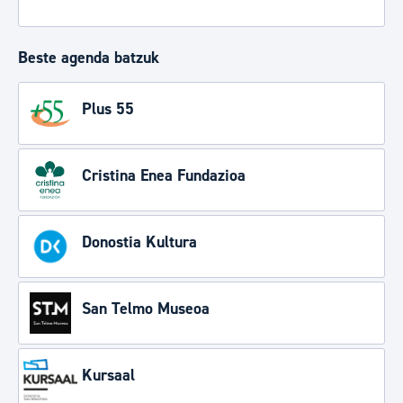
Beste agenda batzuk
Plus 55
Cristina Enea Fundazioa
Donostia Kultura
San Telmo Museoa
Kursaal