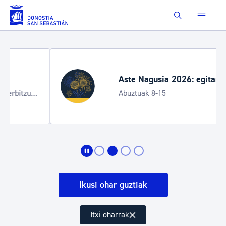
Eduki nagusira joan
Buscar
Aste Nagusia 2026: egitaraua
Abuztuak 8-15
Ikusi ohar guztiak
Itxi oharrak