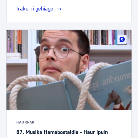
Irakurri gehiago
HAURRAK
87. Musika Hamabostaldia - Haur ipuin