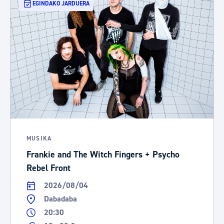
EGINDAKO JARDUERA
MUSIKA
Frankie and The Witch Fingers + Psycho
Rebel Front
2026/08/04
Dabadaba
20:30