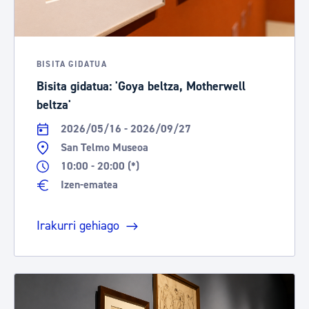
BISITA GIDATUA
Bisita gidatua: 'Goya beltza, Motherwell
beltza'
2026/05/16 - 2026/09/27
San Telmo Museoa
10:00 - 20:00 (*)
Izen-ematea
Irakurri gehiago