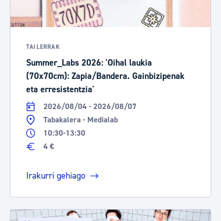
TAILERRAK
Summer_Labs 2026: 'Oihal laukia
(70x70cm): Zapia/Bandera. Gainbizipenak
eta erresistentzia'
2026/08/04 - 2026/08/07
Tabakalera - Medialab
10:30-13:30
4 €
Irakurri gehiago