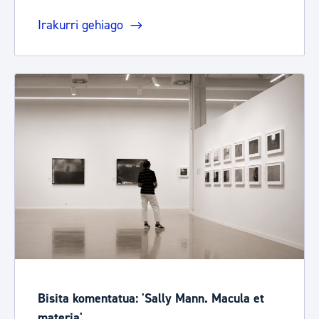
Irakurri gehiago
Bisita komentatua: 'Sally Mann. Macula et
materia'