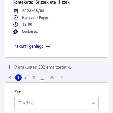
kontaketa: 'Giltzak eta Hitzak'
2026/08/06
Kursaal - Foyer
12:00
Euskaraz
Irakurri gehiago
1 - 9 erakusten 302 emaitzetatik.
1
2
3
34
...
Orrialdea
Orrialdea
Orrialdea
Orrialdea
Intermediate Pages Use TAB to navigate.
Zer