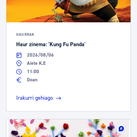
HAURRAK
Haur zinema: 'Kung Fu Panda'
2026/08/06
Aiete K.E
11:00
Doan
Irakurri gehiago