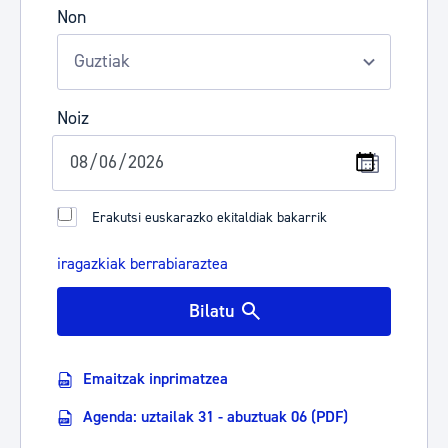
Non
Noiz
Erakutsi euskarazko ekitaldiak bakarrik
iragazkiak berrabiaraztea
Bilatu
Emaitzak inprimatzea
Agenda: uztailak 31 - abuztuak 06 (PDF)