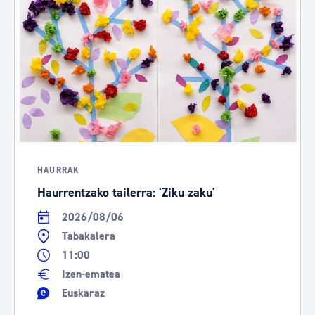
HAURRAK
Haurrentzako tailerra: 'Ziku zaku'
2026/08/06
Tabakalera
11:00
Izen-ematea
Euskaraz