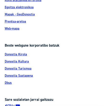
Kontratatzailearen profila
Egoitza elektronikoa
Mapak - GeoDonostia
Prentsa-aretoa
Web-mapa
Beste webgune korporatibo batzuk
Donostia Kirola
Donostia Kultura
Donostia Turismoa
Donostia Sustapena
Dbus
Sare sozialetan jarrai gaitzazu