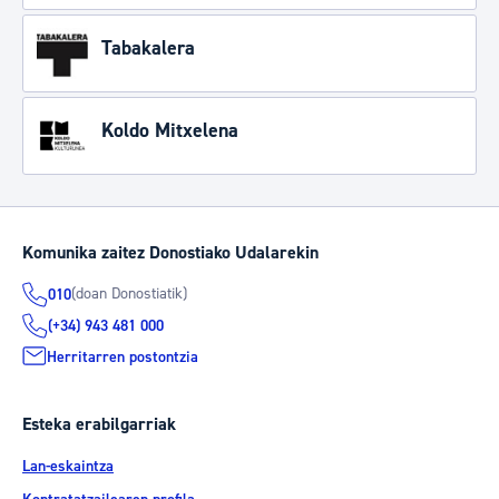
Tabakalera
Koldo Mitxelena
Komunika zaitez Donostiako Udalarekin
(doan Donostiatik)
010
(+34) 943 481 000
Herritarren postontzia
Esteka erabilgarriak
Lan-eskaintza