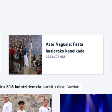
Euskara
Garapen ekonomikoa e
Berdintasuna, Giza Esk
Aste Nagusia: Festa
hasierako kanoikada
2026/08/08
Kultura
Turismoa
dira
316 kointzidentzia
aurkitu dira:
Guztiak