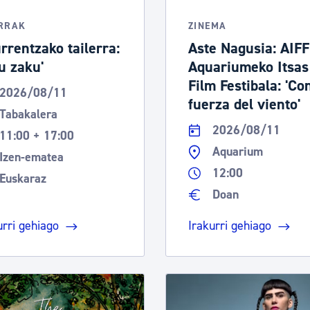
RRAK
ZINEMA
rrentzako tailerra:
Aste Nagusia: AIFF
ku zaku'
Aquariumeko Itsas
Film Festibala: 'Co
2026/08/11
fuerza del viento'
Tabakalera
2026/08/11
11:00 + 17:00
Aquarium
Izen-ematea
12:00
Euskaraz
Doan
urri gehiago
Irakurri gehiago