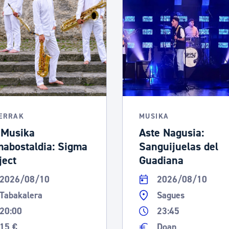
tea
Udal administrazioa
Iragarki ofizialen taula
Egutegi fiskala
enda
Gardentasun ataria
LERRAK
MUSIKA
 Musika
Aste Nagusia:
abostaldia: Sigma
Sanguijuelas del
ject
Guadiana
2026/08/10
2026/08/10
Tabakalera
Sagues
20:00
23:45
15 €
Doan