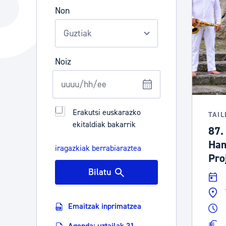
Hiria
Aktualita
Non
Hiria orain
Albisteak
Hiria ezagutu
Abisuak
Noiz
Etorkizuneko hiria
Kultur ag
Erakutsi euskarazko
TAI
ekitaldiak bakarrik
87.
Ham
iragazkiak berrabiaraztea
Pro
Bilatu
Emaitzak inprimatzea
Agenda: uztailak 31 -