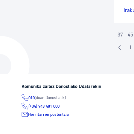
Irak
37 - 45
1
O
Komunika zaitez Donostiako Udalarekin
(doan Donostiatik)
010
(+34) 943 481 000
Herritarren postontzia