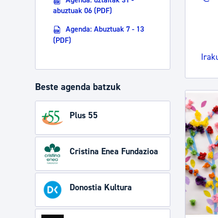
abuztuak 06 (PDF)
Agenda: Abuztuak 7 - 13
(PDF)
Irak
Beste agenda batzuk
Plus 55
Cristina Enea Fundazioa
Donostia Kultura