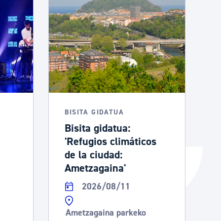
Izapideen katalogoa
Tramitaziorako laguntza
BISITA GIDATUA
Bisita gidatua:
'Refugios climáticos
de la ciudad:
Ametzagaina'
2026/08/11
Ametzagaina parkeko