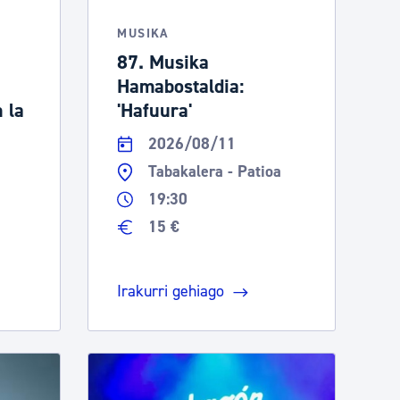
MUSIKA
87. Musika
Hamabostaldia:
n la
'Hafuura'
2026/08/11
Tabakalera - Patioa
19:30
15 €
Irakurri gehiago