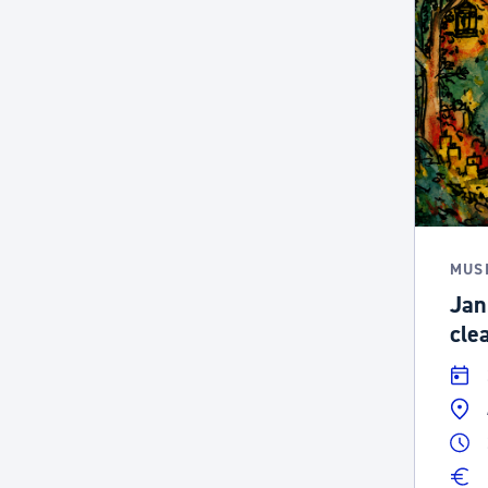
MUS
Jan
cle