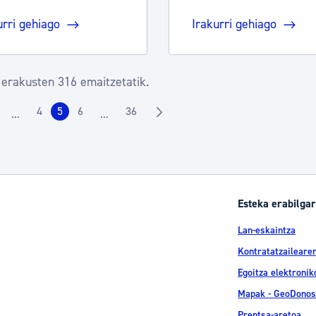
urri gehiago
Irakurri gehiago
 erakusten 316 emaitzetatik.
4
5
6
36
...
...
rrialdea
Orrialdea
Orrialdea
Orrialdea
Orrialdea
Intermediate Pages Use TAB to navigate.
Intermediate Pages Use TAB to navigate.
Esteka erabilgar
Lan-eskaintza
Kontratatzailearen
Egoitza elektronik
Mapak - GeoDonos
Prentsa-aretoa