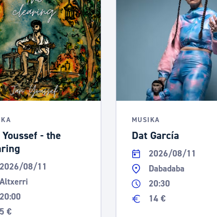
IKA
MUSIKA
 Youssef - the
Dat García
aring
2026/08/11
2026/08/11
Dabadaba
Altxerri
20:30
20:00
14 €
5 €