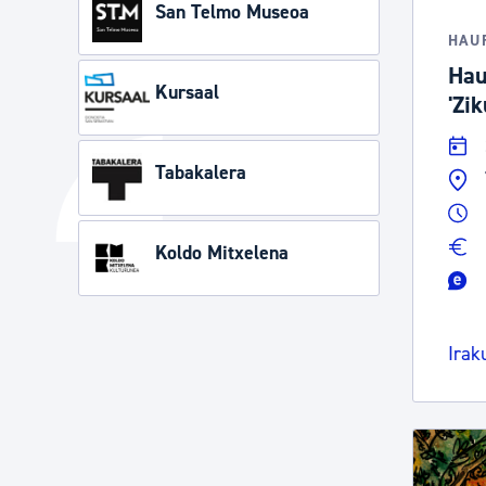
San Telmo Museoa
HAU
Hau
Kursaal
'Zi
Tabakalera
Koldo Mitxelena
Irak