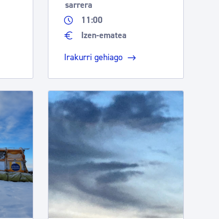
sarrera
11:00
Izen-ematea
Irakurri gehiago