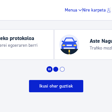
Menua
Nire karpeta
Aste Nagusia 2026: egitaraua
Abuztuak 8-15
Zergak eta isunak
Etxebizitza eta hirig
Ikusi ohar guztiak
Gune publikoa, ho