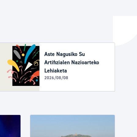
ta enplegua
ubideak eta bizikidetza
Aste Nagusiko Su
Artifizialen Nazioarteko
Lehiaketa
2026/08/08