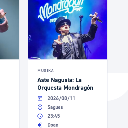
MUSIKA
Aste Nagusia: La
Orquesta Mondragón
2026/08/11
Sagues
23:45
Doan