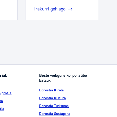
Irakurri gehiago
riak
Beste webgune korporatibo
batzuk
Donostia Kirola
 profila
Donostia Kultura
oa
Donostia Turismoa
tia
Donostia Sustapena